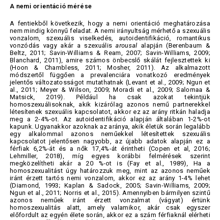
A nemi orientáció mérése
A fentiekből következik, hogy a nemi orientáció meghatározása
nem mindig könnyű feladat. A nemi irányultság mérhető a szexuális
vonzalom, szexuális viselkedés, autoidentifikáció, romantikus
vonzódás vagy akár a szexuális
arousal
alapján (Berenbaum &
Beltz, 2011; Savin-Williams & Ream, 2007; Savin-Williams, 2009;
Blanchard, 2011), amire számos önbecslő skálát fejlesztettek ki
(Hoon & Chambless, 2011; Mosher, 2011). Az alkalmazott
módszertől függően a prevalenciára vonatkozó eredmények
jelentős változatosságot mutathatnak (Levant et al., 2009; Ngun et
al., 2011; Meyer & Wilson, 2009; Moradi et al., 2009; Salomaa &
Matsick, 2019). Például ha csak azokat tekintjük
homoszexuálisoknak, akik kizárólag azonos nemű partnerekkel
létesítenek szexuális kapcsolatot, akkor ez az arány ritkán haladja
meg a 2-4%-ot. Az autoidentifikáció alapján általában 1-2%-ot
kapunk. Ugyanakkor azoknak az aránya, akik életük során legalább
egy alkalommal azonos neműekkel létesítettek szexuális
kapcsolatot jelentősen nagyobb, az újabb adatok alapján ez a
férfiak 6,2%-át és a nők 17,4%-át érintheti (Copen et al, 2016;
Lehmiller, 2018), míg egyes korábbi felmérések szerint
megközelítheti akár a 20 %-ot is (Fay et al., 1989), Ha a
homoszexualitást úgy határozzuk meg, mint az azonos neműek
iránt érzett tartós nemi vonzalom, akkor ez az arány 1-4% lehet
(Diamond, 1993; Kaplan & Sadock, 2005; Savin-Williams, 2009;
Ngun et al., 2011; Norris et al., 2015). Amennyiben bármilyen szintű
azonos neműek iránt érzett vonzalmat (vágyat) értünk
homoszexualitás alatt, amely valamikor, akár csak egyszer
előfordult az egyén élete során, akkor ez a szám férfiaknál elérheti