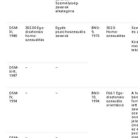
Személyiség-
zavarok
alkategória
DSM-
302.00 Ego-
Egyéb
BNO-
302.0
Sze
III,
disztoniás
pszichoszexuális
9,
Homo-
és 
1980
homo-
zavarok
1975
szexualitás
szexualitás
Kód
men
tek
DSM-
–
–
III-R,
1987
DSM-
–
–
BNO-
F66.1 Ego-
A h
IV,
10,
disztoniás
bár
1994
1994
szexuális
for
orientáció
lett
zav
sze
ön
jel
(me
az 
psz
vis
DSM-
–
–