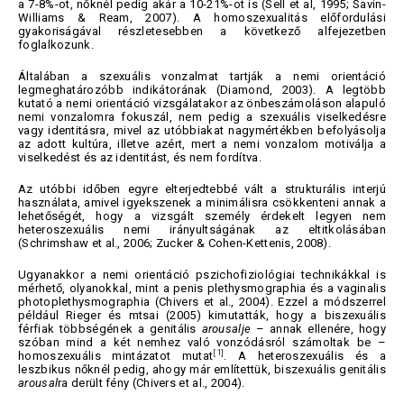
a 7-8%-ot, nőknél pedig akár a 10-21%-ot is (Sell et al, 1995; Savin-
Williams & Ream, 2007). A homoszexualitás előfordulási
gyakoriságával részletesebben a következő alfejezetben
foglalkozunk.
Általában a szexuális vonzalmat tartják a nemi orientáció
legmeghatározóbb indikátorának (Diamond, 2003). A legtöbb
kutató a nemi orientáció vizsgálatakor az önbeszámoláson alapuló
nemi vonzalomra fokuszál, nem pedig a szexuális viselkedésre
vagy identitásra, mivel az utóbbiakat nagymértékben befolyásolja
az adott kultúra, illetve azért, mert a nemi vonzalom motiválja a
viselkedést és az identitást, és nem fordítva.
Az utóbbi időben egyre elterjedtebbé vált a strukturális interjú
használata, amivel igyekszenek a minimálisra csökkenteni annak a
lehetőségét, hogy a vizsgált személy érdekelt legyen nem
heteroszexuális nemi irányultságának az eltitkolásában
(Schrimshaw et al., 2006; Zucker & Cohen-Kettenis, 2008).
Ugyanakkor a nemi orientáció pszichofiziológiai technikákkal is
mérhető, olyanokkal, mint a penis plethysmographia és a vaginalis
photoplethysmographia (Chivers et al., 2004). Ezzel a módszerrel
például Rieger és mtsai (2005) kimutatták, hogy a biszexuális
férfiak többségének a genitális
arousalje
– annak ellenére, hogy
szóban mind a két nemhez való vonzódásról számoltak be –
[1]
homoszexuális mintázatot mutat
. A heteroszexuális és a
leszbikus nőknél pedig, ahogy már említettük, biszexuális genitális
arousal
ra derült fény (Chivers et al., 2004).