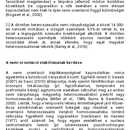
fanszőrzet megjelenése) a lányokra jellemző módon korábban
következik be. Ugyanakkor a nők esetében a nemi éréssel
kapcsolatban nem írtak le ilyen nemi orientáció-függő különbséget
(Bogaert et al., 2002).
[1]
A döntően heteroszexuális nemi irányultságúak a közel 14 000-
es nemzeti mintában a vizsgált személyek 9,5%-át tettek ki, és
ezzel a legnagyobb szexuális kisebbséget alkották. A döntően
heteroszexuális személyek időnként azonos neműek iránti
vonzódást élnek át, annak ellenére, hogy saját magukat
heteroszexuálisnak tekintik (Bailey et al., 2016).
A nemi orientáció stabilitásának kérdése
A nemi orientáció képlékenységével kapcsolatban nincs
egyetértés a különböző irányzatok között. Egyfelől ismert D. Swaab
(2007) és Savic (2010) álláspontja, mely szerint felnőttkorban csak
bizonyos lokalizációjú (pl. hypothalamus, temporalis és
prefrontalis kéreg) agytumorok esetében változhat meg az ember
nemi irányultsága, mégpedig heteroszexuálisból pedofil vagy
homoszexuális irányba (Miller et al., 1986; Burns & Swerdlow,
2003). Leírták, hogy a temporalis lebeny érintettségével járó Klüver-
Bucy szindrómában szenvedő betegek egy részénél a nemi
orientáció heteroszexuális irányból homoszexuálisba történő
változása figyelhető meg. Ugyanakkor Dieckmann és Hassler
(1977) arról számolt be, hogy egyes esetekben a nucleus
ventromedialis laesiói (pl. sztereotaxiás pszichochirurgiai
kezelések során) a pedofiloknál és homoszexuálisoknál