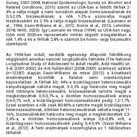
Survey, 2007-2008; National Epidemiologic Survey on Alcohol and
Related Conditions, 2015) szerint az USA-ban a felnőtt férfiak 2-
4%-a vallja magát a nemi vonzalom alapján homoszexuálisnak és
0,5-2,0% biszexuálisnak; a nők 1-2%-a azonosítja magát
leszbikusként és 2-5%-a tartja magát biszexuálisnak (Laumann et
al., 1994; Savin-Williams et al., 2012; Norris et al., 2015; Lehmiller,
2018; NHIS, 2020). Így Laumann és mtsai (1994) az USA-ban nagy,
több mint 3000-es reprezentatív mintán végzett vizsgálatában a
nők 1,4%-a és a férfiak 2,8%-a számolt be homo- vagy biszexuális
identitásról.
Az 1994-ben indult, serdülők egészségi állapotát felnőttkorig
végigkísérő amerikai nemzeti longitudinális felmérés (The National
Longitudinal Study of Adolescent to Adult Health, Add Health) ún.
3-ik (2001-2002) és 4-ik hullámából (2008-2009) származó adatok
(n=12287) alapján Savin-Williams és mtsai (2012) a következő
eredményeket közölték a fiatalok nemi orientációjával
kapcsolatban. A férfiak kb. 94%-a kizárólagosan heteroszexuális
irányultságúnak vallotta magát, 3-3,5% úgy határozta meg magát
mint többnyire heteroszexuális, biszexuálisnak tartotta magát a
megkérdezettek 0,5-0,7%-a, a döntően homoszexuálisok aránya
0,6-0,7% volt, a kizárólagosan homoszexuálisoké pedig 1,2-1,7%.
Ezzel szemben a nők csak 80-86%-a tartotta magát kizárólagosan
heteroszexuálisnak, dőntően heteroszexuálisnak vallotta magát 11-
16%, biszexuálisként határozta meg magát a megkérdezettek 2,3-
2,6%-a, a döntően homoszexuálisok aránya 0,6-0,8% volt, a
kizárólagosan homoszexuálisoké pedig 0,4-0,9% (Savin-Williams
et al., 2012). A fenti eredmények összefoglalva az 1. táblázatban
láthatók.