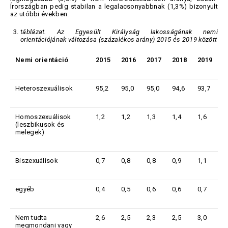
Írországban pedig stabilan a legalacsonyabbnak (1,3%) bizonyult
az utóbbi években.
táblázat. Az Egyesült Királyság lakosságának nemi
orientációjának változása (százalékos arány) 2015 és 2019 között
Nemi orientáció
2015
2016
2017
2018
2019
Heteroszexuálisok
95,2
95,0
95,0
94,6
93,7
Homoszexuálisok
1,2
1,2
1,3
1,4
1,6
(leszbikusok és
melegek)
Biszexuálisok
0,7
0,8
0,8
0,9
1,1
egyéb
0,4
0,5
0,6
0,6
0,7
Nem tudta
2,6
2,5
2,3
2,5
3,0
megmondani vagy