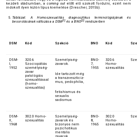
kezdeti stádiumban, a
coming out
előtt elő szokott fordulni, ezért nem
indokolt ilyen külön típus kiemelése (Drescher, 2015b).
Táblázat. A Homoszexualitás diagnosztikus terminológiájának és
[1]
[2]
besorolásának változása a DSM
és a BNO
rendszerben
DSM
Kód
Szekció
BNO
Kód
Sze
DSM-
320.6
Személyiség-
BNO-
320.6
Sze
I,
Szociopátiás
zavarok.
7,
Homo-
1952
személyiség-
1955
szexualitás
zavar
Ide tartozott még
patológiás
a transzveszticiz-
szexualitással
mus, pedophilia,
(homo-
szexualitás)
fetishismus és
sexualis
sadismus
DSM-
302.0 Homo-
Személyiség-
BNO-
302.0
Sze
II,
szexualitás
zavarok és
8,
Homo-
1968
bizonyos nem
1965
szexualitás
pszichotikus
mentális
zavarok.