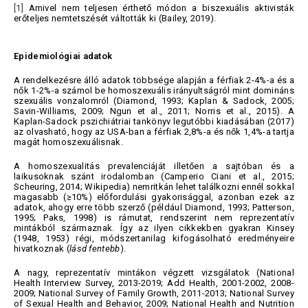
[1]
Amivel nem teljesen érthető módon a biszexuális aktivisták
erőteljes nemtetszését váltották ki (Bailey, 2019).
Epidemiológiai adatok
A rendelkezésre álló adatok többsége alapján a férfiak 2-4%-a és a
nők 1-2%-a számol be homoszexuális irányultságról mint domináns
szexuális vonzalomról (Diamond, 1993; Kaplan & Sadock, 2005;
Savin-Williams, 2009; Ngun et al., 2011; Norris et al., 2015). A
Kaplan-Sadock pszichiátriai tankönyv legutóbbi kiadásában (2017)
az olvasható, hogy az USA-ban a férfiak 2,8%-a és nők 1,4%-a tartja
magát homoszexuálisnak.
A homoszexualitás prevalenciáját illetően a sajtóban és a
laikusoknak szánt irodalomban (Camperio Ciani et al., 2015;
Scheuring, 2014; Wikipedia) nemritkán lehet találkozni ennél sokkal
magasabb (≥10%) előfordulási gyakorisággal, azonban ezek az
adatok, ahogy erre több szerző (például Diamond, 1993; Patterson,
1995; Paks, 1998) is rámutat, rendszerint nem reprezentatív
mintákból származnak. Így az ilyen cikkekben gyakran Kinsey
(1948, 1953) régi, módszertanilag kifogásolható eredményeire
hivatkoznak (
lásd fentebb
).
A nagy, reprezentatív mintákon végzett vizsgálatok (National
Health Interview Survey, 2013-2019; Add Health, 2001-2002, 2008-
2009; National Survey of Family Growth, 2011-2013; National Survey
of Sexual Health and Behavior, 2009; National Health and Nutrition