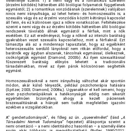
Véleménye szerint 1) a nemi vágy és a romantikus szerelem
(érzelmi kötődés) hátterében álló biológiai folyamatok függetlenek
egymástól; 2) a romantikus vonzódásnak (szerelemnek) valójában
nincs nemi irányultsága, az lehet hetero- és homoszexuális is; a
szexuális vágy és az érzelmi vonzódás között kétirányú kapcsolat
áll fenn, és ez különösen igaz a nőkre vonatkozóan. Feltételezése
szerint a nemi vágy és az érzelmi kötődés hátterében álló biológiai
rendszerek távolabb állnak egymástól a férfiak, mint a nők
esetében. Ez azt eredményezi, hogy a nőknél az intenzív barátság
gyakrabban vezet szexuális kapcsolathoz, mint a férfiaknál. Ezt
támasztja alá az a mindennapi tapasztalat, hogy az egyébként
heteroszexuális serdülő lányoknál nem ritkán előfordul, hogy a
barátnők egy ágyban alszanak, táncolnak egymással, ölelkeznek,
csókolgatják egymást (Diamond, 2003b). Az ilyen szexualitással
fűszerezett barátság előnyös lehetett a tradicionális
társadalmakban, mivel az ilyen párok kölcsönösen segítették
egymást.
Homoszexuálisoknál a nemi irányultság változhat akár spontán
módon, akár külső tényezők, például pszichoterápia hatására
(Spitzer, 2003; Diamond, 2008a;). Ugyanakkor el kell ismerni, hogy
ezen pszichoterápiáknak a hatékonyságát eddig nem sikerült
egyértelműen bizonyítani, ahogy a kezelt páciensek
biszexualitásának a hiányát sem tudták megfelelően igazolni
ezekben a vizsgálatokban.
A” gendertudományok”, és főleg az ún. „queerelmélet” (lásd „
A
Társadalmi Nemek Tudománya
” fejezetet) álláspontja szerint a
nemi orientáció – a nemi identitáshoz hasonlóan – a személy élete
során akár többször is megváltoztatható (Butler, 1990/2011;