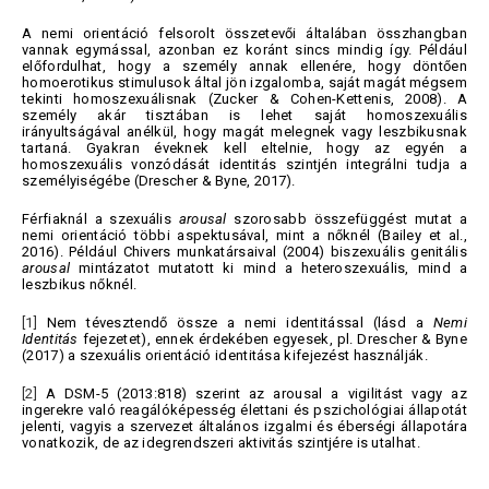
A nemi orientáció felsorolt összetevői általában összhangban
vannak egymással, azonban ez koránt sincs mindig így. Például
előfordulhat, hogy a személy annak ellenére, hogy döntően
homoerotikus stimulusok által jön izgalomba, saját magát mégsem
tekinti homoszexuálisnak (Zucker & Cohen-Kettenis, 2008). A
személy akár tisztában is lehet saját homoszexuális
irányultságával anélkül, hogy magát melegnek vagy leszbikusnak
tartaná. Gyakran éveknek kell eltelnie, hogy az egyén a
homoszexuális vonzódását identitás szintjén integrálni tudja a
személyiségébe (Drescher & Byne, 2017).
Férfiaknál a szexuális
arousal
szorosabb összefüggést mutat a
nemi orientáció többi aspektusával, mint a nőknél (Bailey et al.,
2016). Például Chivers munkatársaival (2004) biszexuális genitális
arousal
mintázatot mutatott ki mind a heteroszexuális, mind a
leszbikus nőknél.
[1]
Nem tévesztendő össze a nemi identitással (lásd a
Nemi
Identitás
fejezetet), ennek érdekében egyesek, pl. Drescher & Byne
(2017) a szexuális orientáció identitása kifejezést használják.
[2]
A DSM-5 (2013:818) szerint az arousal a vigilitást vagy az
ingerekre való reagálóképesség élettani és pszichológiai állapotát
jelenti, vagyis a szervezet általános izgalmi és éberségi állapotára
vonatkozik, de az idegrendszeri aktivitás szintjére is utalhat.