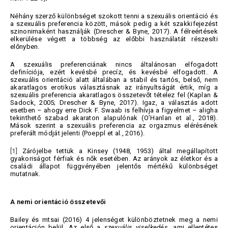
Néhány szerző különbséget szokott tenni a szexuális orientáció és
a szexuális preferencia között, mások pedig a két szakkifejezést
szinonimaként használják (Drescher & Byne, 2017). A félreértések
elkerülése végett a többség az előbbi használatát részesíti
előnyben.
A szexuális preferenciának nincs általánosan elfogadott
definíciója, ezért kevésbé precíz, és kevésbé elfogadott. A
szexuális orientáció alatt általában a stabil és tartós, belső, nem
akaratlagos erotikus választásnak az irányultságát értik, míg a
szexuális preferencia akaratlagos összetevőt tételez fel (Kaplan &
Sadock, 2005; Drescher & Byne, 2017). Igaz, a választás adott
esetben – ahogy erre Dick F. Swaab is felhívja a figyelmet – aligha
tekinthető szabad akaraton alapulónak (O’Hanlan et al., 2018).
Mások szerint a szexuális preferencia az orgazmus elérésének
preferált módját jelenti (Poeppl et al., 2016).
[1]
Zárójelbe tettük a Kinsey (1948, 1953) által megállapított
gyakoriságot férfiak és nők esetében. Az arányok az életkor és a
családi állapot függvényében jelentős mértékű különbséget
mutatnak.
A nemi orientáció összetevői
Bailey és mtsai (2016) 4 jelenséget különböztetnek meg a nemi
orientáción belül. Az első a
szexuális
viselkedés
, ami ellentétes