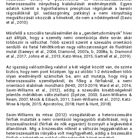
heteroszexuális irányultság kialakulását eredményezték. Egyes
adatok szerint a hypothalamus preopticus régiójának a laesiói
rágcsálóknál (pl. vadászgörény, patkány) a nemi irányultság
megváltozását okozzák a hímeknél, de nem a nőstényeknél (Savic
et al., 2010).
Másfelől a szociális tanuláselmélet és a „gendertudományok” hívei
azt állítják, hogy a személy nemi orientációja élete során akár
többször is változhat. Több szerző szerint a szexuális orientáció
serdülő- és fiatal felnőttkorban nagy változatosságot és fluiditást
mutat (Saewyc et al., 2004; Diamond, 2007a, b, 2008a, b; Diamond
et al., 2017; Johns et al., 2013, Katz-Wise, 2015; Gartrell et al., 2019).
Az igazság valószínűleg valahol a két véglet között van, de szinte
biztos, hogy nem pont középen. Így az utóbbi 1-2 évtizedben több
olyan eredményről számoltak be, ami azt mutatja, hogy míg a
heteroszexuális személyeknél, és főleg a férfiaknál, a nemi
orientáció stabilnak mondható (NHIS, 2013-2019; Ward et al., 2014;
Savin-Williams et al., 2012), addig a szexuális kisebbségeknél
jelentős mértékben változtatható (Spitzer, 2003; Savin-Williams &
Ream, 2007; Mock & Eibach, 2011; Savin-Williams et al., 2012; Katz-
Wise & Hyde, 2015; Apostolou, 2018; Hunt & Hunt, 2018).
Savin-Williams és mtsai (2012) vizsgálatában a heteroszexuális
férfiak mutatták a nemi orientáció legnagyobb stabilitását, míg a
biszexuálisoknál (férfiak és nők egyaránt) bizonyult a legkevésbé
állandónak. Míg a biszexuális nőknél a változás leggyakrabban a
heteroszexualitás irányába volt megfigyelhető, addig a biszexuális
férfiak e tekintetben sokkal változatosabb képet mutattak.