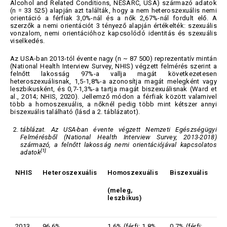
Alcohol and Related Conditions, NESARC, USA) származó adatok
(n = 33 525) alapján azt találták, hogy a nem heteroszexuális nemi
orientáció a férfiak 3,0%-nál és a nők 2,67%-nál fordult elő. A
szerzők a nemi orientációt 3 tényező alapján értékelték: szexuális
vonzalom, nemi orientációhoz kapcsolódó identitás és szexuális
viselkedés.
Az USA-ban 2013-tól évente nagy (n ~ 87 500) reprezentatív mintán
(National Health Interview Survey, NHIS) végzett felmérés szerint a
felnőtt lakosság 97%-a vallja magát következetesen
heteroszexuálisnak, 1,5-1,8%-a azonosítja magát melegként vagy
leszbikusként, és 0,7-1,3%-a tartja magát biszexuálisnak (Ward et
al., 2014; NHIS, 2020). Jellemző módon a férfiak között valamivel
több a homoszexuális, a nőknél pedig több mint kétszer annyi
biszexuális található (lásd a 2. táblázatot).
táblázat. Az USA-ban évente végzett Nemzeti Egészségügyi
Felmérésből (National Health Interview Survey, 2013-2018)
származó, a felnőtt lakosság nemi orientációjával kapcsolatos
[1]
adatok
NHIS
Heteroszexuális
Homoszexuális
Biszexuális
(meleg,
leszbikus)
2013
96,6%
1,6% (férfi: 1,8%,
0,7% (férfi: