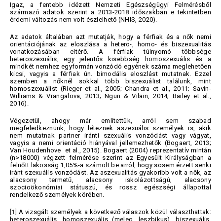
Igaz, a fentebb idézett Nemzeti Egészségügyi Felmérésből
származó adatok szerint a 2013-2018 időszakban e tekintetben
érdemi változás nem volt észlelhető (NHIS, 2020).
Az adatok általában azt mutatják, hogy a férfiak és a nők nemi
orientációjának az eloszlása a hetero-, homo- és biszexualitás
vonatkozásában eltérő. A férfiak túlnyomó többsége
heteroszexuális, egy jelentős kisebbség homoszexuális és a
mindkét nemhez egyformán vonzódó egyének száma meglehetően
kicsi, vagyis a férfiak ún. bimodális eloszlást mutatnak. Ezzel
szemben a nőknél sokkal több biszexuálist találunk, mint
homoszexuálist (Rieger et al., 2005; Chandra et al., 2011; Savin-
Williams & Vrangalova, 2013; Ngun & Vilain, 2014; Bailey et al.,
2016).
Végezetül, ahogy már említettük, arról sem szabad
megfeledkeznünk, hogy léteznek aszexuális személyek is, akik
nem mutatnak partner iránti szexuális vonzódást vagy vágyat,
vagyis a nemi orientáció hiányával jellemezhetők (Bogaert, 2013;
Van Houdenhove et al., 2015). Bogaert (2004) reprezentatív mintán
(n>18000) végzett felmérése szerint az Egyesült Királyságban a
felnőtt lakosság 1,05%-a számolt be arról, hogy sosem érzett senki
iránt szexuális vonzódást. Az aszexualitás gyakoribb volt a nők, az
alacsony termetű, alacsony iskolázottságú, alacsony
szocioökonómiai státuszú, és rossz egészségi állapottal
rendelkező személyek körében.
[1]
A vizsgált személyek a következő válaszok közül választhattak:
heteroszexuális, homoszexuális (meleg, leszbikus), biszexuális,