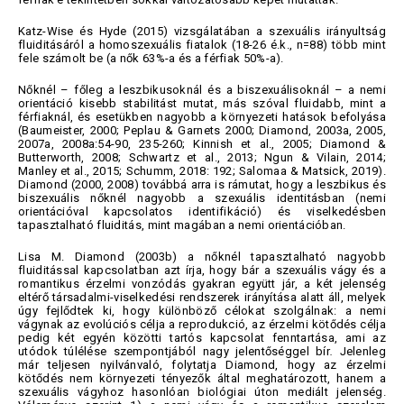
Katz-Wise és Hyde (2015) vizsgálatában a szexuális irányultság
fluiditásáról a homoszexuális fiatalok (18-26 é.k., n=88) több mint
fele számolt be (a nők 63%-a és a férfiak 50%-a).
Nőknél – főleg a leszbikusoknál és a biszexuálisoknál – a nemi
orientáció kisebb stabilitást mutat, más szóval fluidabb, mint a
férfiaknál, és esetükben nagyobb a környezeti hatások befolyása
(Baumeister, 2000; Peplau & Garnets 2000; Diamond, 2003a, 2005,
2007a, 2008a:54-90, 235-260; Kinnish et al., 2005; Diamond &
Butterworth, 2008; Schwartz et al., 2013; Ngun & Vilain, 2014;
Manley et al., 2015; Schumm, 2018: 192; Salomaa & Matsick, 2019).
Diamond (2000, 2008) továbbá arra is rámutat, hogy a leszbikus és
biszexuális nőknél nagyobb a szexuális identitásban (nemi
orientációval kapcsolatos identifikáció) és viselkedésben
tapasztalható fluiditás, mint magában a nemi orientációban.
Lisa M. Diamond (2003b) a nőknél tapasztalható nagyobb
fluiditással kapcsolatban azt írja, hogy bár a szexuális vágy és a
romantikus érzelmi vonzódás gyakran együtt jár, a két jelenség
eltérő társadalmi-viselkedési rendszerek irányítása alatt áll, melyek
úgy fejlődtek ki, hogy különböző célokat szolgálnak: a nemi
vágynak az evolúciós célja a reprodukció, az érzelmi kötődés célja
pedig két egyén közötti tartós kapcsolat fenntartása, ami az
utódok túlélése szempontjából nagy jelentőséggel bír
.
Jelenleg
már teljesen nyilvánvaló, folytatja Diamond, hogy az érzelmi
kötődés nem környezeti tényezők által meghatározott, hanem a
szexuális vágyhoz hasonlóan biológiai úton mediált jelenség.