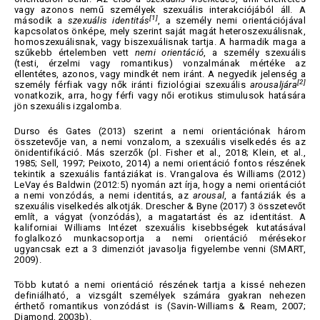
vagy azonos nemű személyek szexuális interakciójából áll. A
[1]
második a
szexuális identitás
, a személy nemi orientációjával
kapcsolatos önképe, mely szerint saját magát heteroszexuálisnak,
homoszexuálisnak, vagy biszexuálisnak tartja. A harmadik maga a
szűkebb értelemben vett
nemi orientáció
, a személy szexuális
(testi, érzelmi vagy romantikus) vonzalmának mértéke az
ellentétes, azonos, vagy mindkét nem iránt. A negyedik jelenség a
[2]
személy férfiak vagy nők iránti fiziológiai szexuális
arousaljára
vonatkozik, arra, hogy férfi vagy női erotikus stimulusok hatására
jön szexuális izgalomba.
Durso és Gates (2013) szerint a nemi orientációnak három
összetevője van, a nemi vonzalom, a szexuális viselkedés és az
önidentifikáció. Más szerzők (pl. Fisher et al., 2018; Klein, et al.,
1985; Sell, 1997; Peixoto, 2014) a nemi orientáció fontos részének
tekintik a szexuális fantáziákat is. Vrangalova és Williams (2012)
LeVay és Baldwin (2012:5) nyomán azt írja, hogy a nemi orientációt
a nemi vonzódás, a nemi identitás, az
arousal
, a fantáziák és a
szexuális viselkedés alkotják. Drescher & Byne (2017) 3 összetevőt
említ, a vágyat (vonzódás), a magatartást és az identitást. A
kaliforniai Williams Intézet szexuális kisebbségek kutatásával
foglalkozó munkacsoportja a nemi orientáció mérésekor
ugyancsak ezt a 3 dimenziót javasolja figyelembe venni (SMART,
2009).
Több kutató a nemi orientáció részének tartja a kissé nehezen
definiálható, a vizsgált személyek számára gyakran nehezen
érthető romantikus vonzódást is (Savin-Williams & Ream, 2007;
Diamond, 2003b).