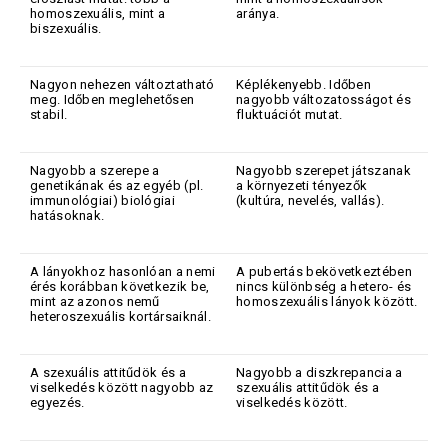
homoszexuális, mint a
aránya.
biszexuális.
Nagyon nehezen változtatható
Képlékenyebb. Időben
meg. Időben meglehetősen
nagyobb változatosságot és
stabil.
fluktuációt mutat.
Nagyobb a szerepe a
Nagyobb szerepet játszanak
genetikának és az egyéb (pl.
a környezeti tényezők
immunológiai) biológiai
(kultúra, nevelés, vallás).
hatásoknak.
A lányokhoz hasonlóan a nemi
A pubertás bekövetkeztében
érés korábban következik be,
nincs különbség a hetero- és
mint az azonos nemű
homoszexuális lányok között.
heteroszexuális kortársaiknál.
A szexuális attitűdök és a
Nagyobb a diszkrepancia a
viselkedés között nagyobb az
szexuális attitűdök és a
egyezés.
viselkedés között.