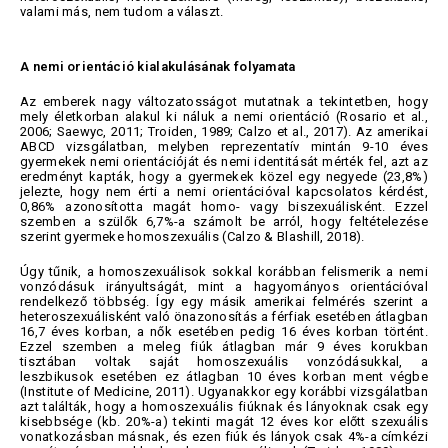
valami más, nem tudom a választ.
A nemi orientáció kialakulásának folyamata
Az emberek nagy változatosságot mutatnak a tekintetben, hogy
mely életkorban alakul ki náluk a nemi orientáció (Rosario et al.,
2006; Saewyc, 2011; Troiden, 1989; Calzo et al., 2017). Az amerikai
ABCD vizsgálatban, melyben reprezentatív mintán 9-10 éves
gyermekek nemi orientációját és nemi identitását mérték fel, azt az
eredményt kapták, hogy a gyermekek közel egy negyede (23,8%)
jelezte, hogy nem érti a nemi orientációval kapcsolatos kérdést,
0,86% azonosította magát homo- vagy biszexuálisként. Ezzel
szemben a szülők 6,7%-a számolt be arról, hogy feltételezése
szerint gyermeke homoszexuális (Calzo & Blashill, 2018).
Úgy tűnik, a homoszexuálisok sokkal korábban felismerik a nemi
vonzódásuk irányultságát, mint a hagyományos orientációval
rendelkező többség. Így egy másik amerikai felmérés szerint a
heteroszexuálisként való önazonosítás a férfiak esetében átlagban
16,7 éves korban, a nők esetében pedig 16 éves korban történt.
Ezzel szemben a meleg fiúk átlagban már 9 éves korukban
tisztában voltak saját homoszexuális vonzódásukkal, a
leszbikusok esetében ez átlagban 10 éves korban ment végbe
(Institute of Medicine, 2011). Ugyanakkor egy korábbi vizsgálatban
azt találták, hogy a homoszexuális fiúknak és lányoknak csak egy
kisebbsége (kb. 20%-a) tekinti magát 12 éves kor előtt szexuális
vonatkozásban másnak, és ezen fiúk és lányok csak 4%-a címkézi