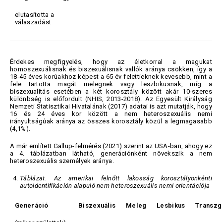
elutasította a
válaszadást
Érdekes megfigyelés, hogy az életkorral a magukat
homoszexuálisnak és biszexuálisnak vallók aránya csökken, így a
18-45 éves korúakhoz képest a 65 év felettieknek kevesebb, mint a
fele tartotta magát melegnek vagy leszbikusnak, míg a
biszexualitás esetében a két korosztály között akár 10-szeres
különbség is előfordult (NHIS, 2013-2018). Az Egyesült Királyság
Nemzeti Statisztikai Hivatalának (2017) adatai is azt mutatják, hogy
16 és 24 éves kor között a nem heteroszexuális nemi
irányultságúak aránya az összes korosztály közül a legmagasabb
(4,1%).
A már említett Gallup-felmérés (2021) szerint az USA-ban, ahogy ez
a 4. táblázatban látható, generációnként növekszik a nem
heteroszexuális személyek aránya.
Táblázat. Az amerikai felnőtt lakosság korosztályonkénti
autoidentifikáción alapuló nem heteroszexuális nemi orientációja
Generáció
Biszexuális
Meleg
Lesbikus
Transzg