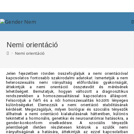
Nemi orientáció
>
Nemi orientáció
Jelen fejezetben röviden összefoglaljuk a nemi orientációval
kapcsolatos fontosabb szakirodalmi adatokat. Ismertetjük a nem
heteroszexuális nemi irányultság előfordulási gyakoriságát,
áttekintjük a nemi orientáció összetevőit és mérésének
lehetőségeit. Bemutatjuk, hogyan változott a diagnosztikus
rendszerekben a homoszexualitással kapcsolatos álláspont.
Felsoroljuk a férfi és a női homoszexualitás közötti lényeges
különbségeket. Elemezzük a nemi orientáció stabilitásának
kérdését. Megvizsgáljuk, milyen biológiai és szociális tényezők
állhatnak a nemi orientáció kialakulásának hátterében, különös
tekintettel a hormonális, genetikai és neuroanatómiai hatásokra, a
gender-konkonform viselkedésre. A szociális tényezők
jelentőségét illetően részletesen kitérünk a szülők nemi
irányultságának a hatására, áttekintjük az ezzel kapcsolatban