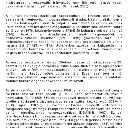
kizárólagos homoszexuális irányultság normális körülmények között
csak néhány fajnál figyelhető meg (Balthazart, 2020).
A humán homoszexualitással kapcsolatban itt röviden csak annyit
szeretnénk megjegyezni, hogy az etnográfiai adatok azt mutatják, hogy a
kultúrák többségében nem fogadják el normaként az azonos neműek
iránti szexuális vonzódást és magatartást. A Schumm által idézett Broude
és Greene (1976) közleményében a 37-ből 28 kultúrára volt ez jellemző
(76%). Azokban a társadalmakban, ahol megengedőek a
homoszexualitással szemben (8/9 – 89%) gyakrabban fordul elő
homoszexuális viselkedés, mint azokban, amelyek elutasítják ezt a fajta
magatartást (11/25 – 44%). Ugyanakkor azokban a kultúrákban is
beszámoltak homoszexuális viselkedésről, melyekben kimondottan
negatív módon viszonyulnak a kérdéshez (Schumm, 2010).
Az európai országokban és az USA-ban hosszú időn át egészen a XX.
század 70-es éveiig a homoszexualitás a bűn, illetve a patológia körébe
tartozott, sőt a férfi homoszexualitásért a törvény által meghatározott
halál-, majd később börtönbüntetés járt. Ezzel szemben a női
homoszexualitással kapcsolatban csaknem az összes társadalom
minden korban engedékenyebbnek mutatkozott.
Az Amerikai Pszichiátriai Társaság 1968-ban a homoszexualitást még a
mentális zavarok közé sorolta (DSM-II). Ezen határozatát 1973-ban a
szavazatok (n~10 000) 58%-os többségével megváltoztatta és 1980-ban
törölte a kórképet a diagnosztikus és statisztikai kézikönyvből (DSM-III,
1980), igaz, 1987-ig, a harmadik kiadás revideált változatának
megjelenéséig, mintegy kompromisszumos megoldásként beletették
az ún. ego-disztoniás homoszexualitást (DSM-III-R, 1987). Ez azt
jelentette, hogy a homoszexualitásnak csak az a formája volt kórosként
jelölhető, amikor az egyén nemi irányultságát énidegennek érezte és ez
számára jelentős pszichés diszkomfortot okozott (Spitzer, 1981). Később
sokan rámutattak, hogy ez a legtöbb homoszexuális személy esetében a