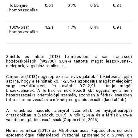
Többnyire
0,6%
0,7%
0,6%
0,8%
homoszexuális
100%-osan
1,2%
1,7%
0,4%
0,9%
homoszexuális
Shields és mtsai (2013) felmérésében a san franciscoi
középiskolások (n=2730) 3,8%-a tartotta magát leszbikusnak,
melegnek, vagy biszexuálisnak.
Carpenter (2013) nagy reprezentatív vizsgálatok áttekintése alapján
azt írja, hogy a felnőttek kb. 1-2,3%-a azonosítja magát melegként
vagy leszbikusként, és további 0,7–2,9% tartja magát
biszexuálisnak. A férfiak és nők között kb. ugyanannyi a nem
heteroszexuális orientációjú személy, azonban a férfiak esetében
több a homoszexuális, a nőknél pedig a biszexuális (lásd alább).
A fentiekhez hasonló arányról számoltak be nyugat-európai
országokban is (Sadock, 2017). A nők 5,5%-a és a férfiak 2,0%-a
vallotta magát biszexuálisnak (Copen et al., 2016).
Norris és mtsai (2015) az Alkoholizmussal kapcsolatos nemzeti
epidemiológiai felmérésből (National Epidemiologic Survey on