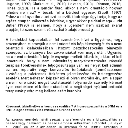
Jagose, 1997; Clarke et al., 2010; Lovaas, 2013; Risman, 2018;
Hines, 2020). Ha a gender fluid, akkor a nemi orientáció hogyan
lehetne nem az? – teszik fel a kérdést egyesek (Scott, 1997).
Ehhez az irányzathoz tartozó szerzők többsége úgy tartja, hogy az
egész csupán választás kérdése, ugyanakkor például maga Judit
Butler (1990) is elismeri, hogy a „gender” nem szabad akarat
alapján, tetszés szerint választható tulajdonosság.
A fentiekkel kapcsolatban fel szeretnénk hívni a figyelmet, hogy
amennyiben elismerjük a nemi orientáció képlékenységét és a nemi
orientáció kialakulásában játszott pszichoszociális tényezők
szerepét, az bizonyos konzekvenciákat von maga után. Ugyanis,
ha a nemi orientáció képlékenysége mellett állunk ki, akkor el kell
ismernünk, hogy a nemi irányultság megváltoztatására irányuló
terápiás törekvéseknek létjogosultsága van, és helyet kell adnunk
az ún. reparatív vagy konverziós terápiáknak (természetesen
kizárólag a páciensek önkéntes jelentkezése és beleegyezése
esetén). Mert nehezen képzelhető el olyan morális érv, ami alapján
a nemi orientáció megváltoztatásáért folyamodó személy kérését
ilyen esetekben el kellene utasítani, a segítséget nyújtani próbáló
terapeutát pedig meg kellene ezért hurcolni.
Kórosnak tekinthető-e a homoszexualitás
? A homoszexualitás a DSM és a
BNO diagnosztikus klasszifikációs rendszerben
Az azonos neműek iránti szexuális preferencia és a biszexualitás az
összes vagy csaknem az összes emberi kultúrában előfordul (Bailey et
al., 2016) és az állatvilágban is számos fajnál leírták, azonban a