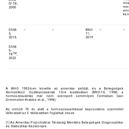
mia
IV-TR,
meg
2000
emi
ker
DSM-
–
–
BNO-
–
–
5,
11,
2013;
2019
DSM-
5-
TM
TR
,
2022
A WHO 1992-ben követte az amerikai példát, és a Betegségek
Nemzetközi Osztályozásának 10-ik kiadásában (BNO-10, 1994) a
homoszexualitás már nem szerepelt semmilyen formában (van
Drimmelen-Krabbe et al., 1994).
Az elmúlt 70 év alatt a homoszexualitással kapcsolatos szemlélet
változását az 5. táblázatban foglaltuk össze.
[1]
Az Amerikai Pszichiátriai Társaság Mentális Betegségek Diagnosztikai
és Statisztikai Kézikönyve.