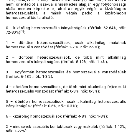
nemi orientációt a szexuális viselkedés alapján egy folytonossági
skála mentén képzelte el, ahol az egyik végén a kizárólagos
heteroszexualitás, a másik végén pedig a kizárólagos
homoszexualitás található:
0 – kizárólag heteroszexuális irányultságúak (férfiak: 62-64%, nők:
[1]
72-80%)
;
1 – döntően heteroszexuálisok, csak alkalmilag mutatnak
homoszexuális vonzódást (férfiak: 1-7 %, nők: 2-9%);
2 – döntően heteroszexuálisok, de több mint alkalmilag
homoszexuális irányultságúak (férfiak: 8-12%, nők: 1-4%);
3 – egyformán heteroszexuális és homoszexuális vonzódásúak
(férfiak: 6-18%, nők: 1-3%);
4 – döntően homoszexuálisok, de több mint alkalmilag fejtenek ki
heteroszexuális vonzódást (férfiak: 0-8%, nők: 0-3%);
5 – döntően homoszexuálisok, csak alkalmilag heteroszexuális
irányultságúak (férfiak: 0-6%, nők: 0-3%);
6 – kizárólag homoszexuálisok (férfiak: 4-8%, nők: 1-8%);
X – nincsenek szexuális kontaktusok vagy reakciók (férfiak: 1-12%,
nők: 1-22%);