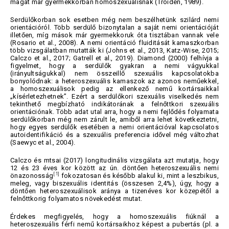
magát már gyermekkorban homoszexuálisnak (Troiden, 1989).
Serdülőkorban sok esetben még nem beszélhetünk szilárd nemi
orientációról. Több serdülő bizonytalan a saját nemi orientációját
illetően, míg mások már gyermekkoruk óta tisztában vannak vele
(Rosario et al., 2008). A nemi orientáció fluiditását kamaszkorban
több vizsgálatban mutatták ki (Johns et al., 2013, Katz-Wise, 2015;
Calczo et al., 2017; Gatrell et al., 2019). Diamond (2000) felhívja a
figyelmet, hogy a serdülők gyakran a nemi vágyukkal
(irányultságukkal) nem összeillő szexuális kapcsolatokba
bonyolódnak: a heteroszexuális kamaszok az azonos neműekkel,
a homoszexuálisok pedig az ellenkező nemű kortársaikkal
„kísérletezhetnek”. Ezért a serdülőkori szexuális viselkedés nem
tekinthető megbízható indikátorának a felnőttkori szexuális
orientációnak. Több adat utal arra, hogy a nemi fejlődés folyamata
serdülőkorban még nem zárult le, amiből arra lehet következtetni,
hogy egyes serdülők esetében a nemi orientációval kapcsolatos
autoidentifikáció és a szexuális preferencia idővel még változhat
(Saewyc et al., 2004).
Calczo és mtsai (2017) longitudinális vizsgálata azt mutatja, hogy
12 és 23 éves kor között az ún. döntően heteroszexuális nemi
[1]
önazonosság
fokozatosan és később alakul ki, mint a leszbikus,
meleg, vagy biszexuális identitás (összesen 2,4%), úgy, hogy a
döntően heteroszexuálisok aránya a tizenéves kor közepétől a
felnőttkorig folyamatos növekedést mutat.
Érdekes megfigyelés, hogy a homoszexuális fiúknál a
heteroszexuális férfi nemű kortársaikhoz képest a pubertás (pl. a