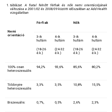
táblázat. A fiatal felnőtt férfiak és nők nemi orientációjának
változása a 2001/02 és 2008/09 közötti időszakban az Add Health
vizsgálatban
Férfiak
Nők
Nemi
orientáció
3-ik
4-ik
3-ik
4-ik
hullám
hullám
hullám
hullám
(18-26
(24-32
(18-26
(24-32
é.k.)
é.k.)
é.k.)
é.k.)
100%-osan
94,2%
93,6%
85,6%
80,2%
heteroszexuális
Többnyire
3,3%
3,5%
10,8%
15,5%
heteroszexuális
Biszexuális:
0,7%,
0,5%
2,6%
2,3%