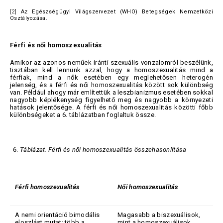
[2]
Az Egészségügyi Világszervezet (WHO) Betegségek Nemzetközi
Osztályozása.
Férfi és női homoszexualitás
Amikor az azonos neműek iránti szexuális vonzalomról beszélünk,
tisztában kell lennünk azzal, hogy a homoszexualitás mind a
férfiak, mind a nők esetében egy meglehetősen heterogén
jelenség, és a férfi és női homoszexualitás között sok különbség
van. Például ahogy már említettük a leszbianizmus esetében sokkal
nagyobb képlékenység figyelhető meg és nagyobb a környezeti
hatások jelentősége. A férfi és női homoszexualitás közötti főbb
különbségeket a 6. táblázatban foglaltuk össze.
Táblázat. Férfi és női homoszexualitás összehasonlítása
Férfi homoszexualitás
Női
homoszexualitás
A nemi orientáció bimodális
Magasabb a biszexuálisok,
eloszlást mutat: több a
mint a homoszexuálisok