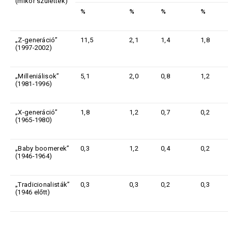
(mikor születtek)
%
%
%
%
„Z-generáció”
11,5
2,1
1,4
1,8
(1997-2002)
„Milleniálisok”
5,1
2,0
0,8
1,2
(1981-1996)
„X-generáció”
1,8
1,2
0,7
0,2
(1965-1980)
„Baby boomerek”
0,3
1,2
0,4
0,2
(1946-1964)
„Tradicionalisták”
0,3
0,3
0,2
0,3
(1946 előtt)