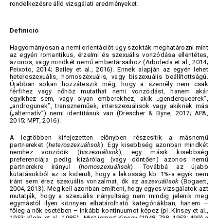
rendelkezésre álló vizsgálati eredményeket.
Definíció
Hagyományosan a nemi orientációt úgy szokták meghatározni mint
az egyén romantikus, érzelmi és szexuális vonzódása ellentétes,
azonos, vagy mindkét nemű embertársaihoz (Arboleda et al., 2014;
Peixoto, 2014; Bailey et al., 2016). Ennek alapján az egyén lehet
heteroszexuális, homoszexuális, vagy biszexuális beállítottságú.
Újabban sokan hozzáteszik még, hogy a személy nem csak
férfihez vagy nőhöz mutathat nemi vonzódást, hanem akár
egyikhez sem, vagy olyan emberekhez, akik „genderqueerek”,
„androgünek”, transzneműek, interszexuálisok vagy akiknek más
(„alternatív”) nemi identitásuk van (Drescher & Byne, 2017; APA,
2015; MPT, 2016).
A legtöbben kifejezetten előnyben részesítik a másnemű
partnereket (
heteroszexuálisok
). Egy kisebbség azonban mindkét
nemhez vonzódik (
biszexuálisok
), egy másik kisebbség
preferenciája pedig kizárólag (vagy döntően) azonos nemű
partnerekre irányul (
homoszexuálisok
). Továbbá az újabb
kutatásokból az is kiderült, hogy a lakosság kb. 1%-a egyik nem
iránt sem érez szexuális vonzalmat, ők az
aszexuálisok
(Bogaert,
2004, 2013). Meg kell azonban említeni, hogy egyes vizsgálatok azt
mutatják, hogy a szexuális irányultság nem mindig jelenik meg
egymástól ilyen könnyen elhatárolható kategóriákban, hanem –
főleg a nők esetében – inkább kontinuumot képez (pl. Kinsey et al.,
1953; Klein, et al., 1985). Mint ismert Kinsey (1948: 738; 1953: 499) a