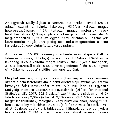
1,8%)
Az Egyesült Királyságban a Nemzeti Statisztikai Hivatal (2019)
adatai szerint a felnőtt lakosság 93,7%-a vallotta magát
heteroszexuálisnak, 1,6% tartotta magát melegnek vagy
leszbikusnak és 1,1% úgy nyilatkozott magáról mint biszexuális. A
megkérdezettek 0,7%-a az egyéb nemi orientációjú személyek
közé sorolta magát, 3,0% pedig nem tudta megmondani a nemi
irányultságát vagy elutasította a válaszadást.
A több mint 15 000 személy megkérdezésén alapuló Gallup-
felmérés (Jones, 2021a,b) szerint az USA-ban 2020-ban a
lakosság 0,7%-a vallotta magát leszbikusnak, 1,4%-a melegnek,
3,1%-a biszexuálisnak, 0,6% „transzgendernek” és 0,2% egyéb
címkékkel (pl. „queer”) jelölte nemi orientációját.
Meg kell említeni, hogy az utóbbi időben végzett több felmérés
szerint a nem heteroszexuális nemi orientációjú személyek aránya
bizonyos fokú növekedést mutat. Míg 2016-ban az Egyesült
Királyság Nemzeti Statisztikai Hivatalának (Office for National
Statistics, UK, 2017, 2021) adatai szerint az országban a 16 év
feletti lakosság 2,0%-a (a férfiak 2,3%-a és a nők 1,6%-a) tekintette
magát leszbikusnak, melegnek, vagy biszexuálisnak, addig 2019-
ben ez az arány már elérte a 2,7%-ot (a férfiak 2,9%-a és a nők 2,5%-
a). A részletes adatok a 3. táblázatban láthatók. Londonban volt a
legmagasabb (3,8%) a nem heteroszexuálisok aránya, Észak-