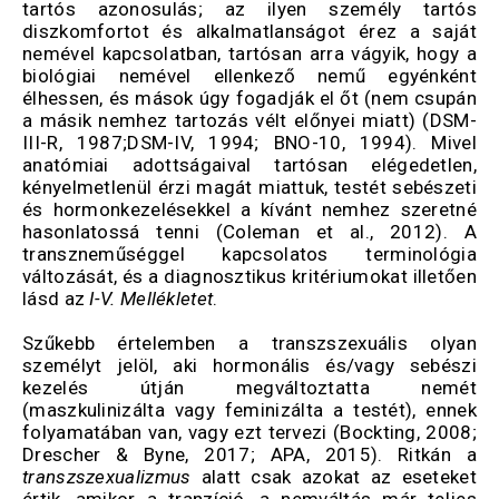
tartós azonosulás; az ilyen személy tartós
diszkomfortot és alkalmatlanságot érez a saját
nemével kapcsolatban, tartósan arra vá­gyik, hogy a
biológiai nemével ellenke­ző nemű egyénként
élhessen, és mások úgy fogadják el őt (nem csupán
a másik nemhez tartozás vélt előnyei miatt) (DSM-
III-R, 1987;DSM-IV, 1994; BNO-10, 1994). Mivel
anatómiai adottsá­gaival tartósan elégedetlen,
kényelmet­lenül érzi magát miattuk, testét sebé­szeti
és hormonkezelésekkel a kívánt nemhez szeretné
hasonlatossá tenni (Coleman et al., 2012). A
transzneműséggel kapcsolatos terminológia
változását, és a diagnosztikus kritériumokat illetően
lásd az
I-V. Mellékletet
.
Szűkebb értelemben a transzszexuális olyan
személyt jelöl, aki hormonális és/vagy sebészi
kezelés útján megváltoztatta nemét
(maszkulinizálta vagy feminizálta a testét), ennek
folyamatában van, vagy ezt tervezi (Bockting, 2008;
Drescher & Byne, 2017; APA, 2015). Ritkán a
transzszexualizmus
alatt csak azokat az eseteket