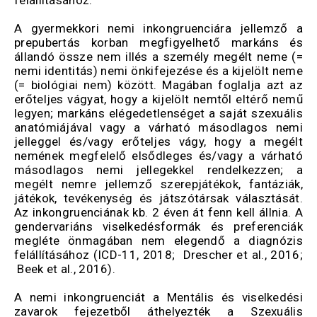
felállításához.
A gyermekkori nemi inkongruenciára jellemző a
prepubertás korban megfigyelhető markáns és
állandó össze nem illés a személy megélt neme (=
nemi identitás) nemi önkifejezése és a kijelölt neme
(= biológiai nem) között. Magában foglalja azt az
erőteljes vágyat, hogy a kijelölt nemtől eltérő nemű
legyen; markáns elégedetlenséget a saját szexuális
anatómiájával vagy a várható másodlagos nemi
jelleggel és/vagy erőteljes vágy, hogy a megélt
nemének megfelelő elsődleges és/vagy a várható
másodlagos nemi jellegekkel rendelkezzen; a
megélt nemre jellemző szerepjátékok, fantáziák,
játékok, tevékenység és játszótársak választását.
Az inkongruenciának kb. 2 éven át fenn kell állnia. A
gendervariáns viselkedésformák és preferenciák
megléte önmagában nem elegendő a diagnózis
felállításához (ICD-11, 2018;
Drescher et al., 2016;
Beek et al., 2016).
A nemi inkongruenciát a Mentális és viselkedési
zavarok fejezetből áthelyezték a Szexuális