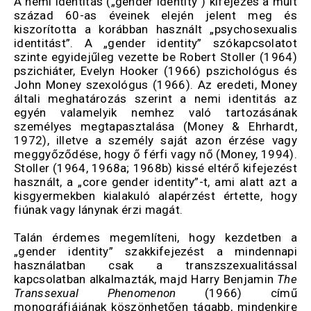
A nemi identitás („gender identity”) kifejezés a múlt
század 60-as éveinek elején jelent meg és
kiszorította a korábban használt „psychosexualis
identitást”. A „gender identity” szókapcsolatot
szinte egyidejűleg vezette be Robert Stoller (1964)
pszichiáter, Evelyn Hooker (1966) pszichológus és
John Money szexológus (1966). Az eredeti, Money
általi meghatározás szerint a nemi identitás az
egyén valamelyik nemhez való tartozásának
személyes megtapasztalása (Money & Ehrhardt,
1972), illetve a személy saját azon érzése vagy
meggyőződése, hogy ő férfi vagy nő (Money, 1994).
Stoller (1964, 1968a; 1968b) kissé eltérő kifejezést
használt, a „core gender identity”-t, ami alatt azt a
kisgyermekben kialakuló alapérzést értette, hogy
fiúnak vagy lánynak érzi magát.
Talán érdemes megemlíteni, hogy kezdetben a
„gender identity” szakkifejezést a mindennapi
használatban csak a transzszexualitással
kapcsolatban alkalmazták, majd Harry Benjamin
The
Transsexual Phenomenon
(1966) című
monográfiájának köszönhetően tágabb, mindenkire