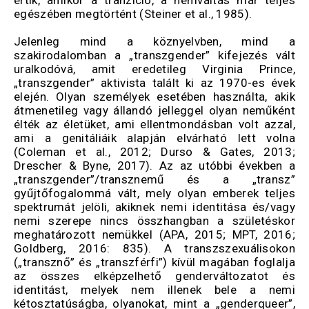
értik, amikor a tranzíció, a nemváltás már teljes
egészében megtörtént (Steiner et al., 1985).
Jelenleg mind a köznyelvben, mind a
szakirodalomban a „transzgender” kifejezés vált
uralkodóvá, amit eredetileg Virginia Prince,
„transzgender” aktivista talált ki az 1970-es évek
elején. Olyan személyek esetében használta, akik
átmenetileg vagy állandó jelleggel olyan neműként
élték az életüket, ami ellentmondásban volt azzal,
ami a genitáliáik alapján elvárható lett volna
(Coleman et al., 2012; Durso & Gates, 2013;
Drescher & Byne, 2017). Az az utóbbi években a
„transzgender”/transznemű és a „transz”
gyűjtőfogalommá vált, mely olyan emberek teljes
spektrumát jelöli, akiknek nemi identitása és/vagy
nemi szerepe nincs összhangban a születéskor
meghatározott nemükkel (APA, 2015; MPT, 2016;
Goldberg, 2016: 835). A transzszexuálisokon
(„transznő” és „transzférfi”) kívül magában foglalja
az összes elképzelhető genderváltozatot és
identitást, melyek nem illenek bele a nemi
kétosztatúságba, olyanokat, mint a „genderqueer”,