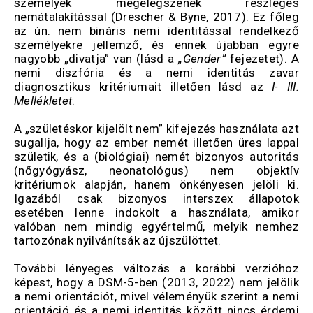
személyek megelégszenek részleges
nemátalakítással (Drescher & Byne, 2017). Ez főleg
az ún. nem bináris nemi identitással rendelkező
személyekre jellemző, és ennek újabban egyre
nagyobb „divatja” van (lásd a
„Gender”
fejezetet). A
nemi diszfória és a nemi identitás zavar
diagnosztikus kritériumait illetően lásd az
I-
III.
Mellékletet
.
A „születéskor kijelölt nem” kifejezés használata azt
sugallja, hogy az ember nemét illetően üres lappal
születik, és a (biológiai) nemét bizonyos autoritás
(nőgyógyász, neonatológus) nem objektív
kritériumok alapján, hanem önkényesen jelöli ki.
Igazából csak bizonyos interszex állapotok
esetében lenne indokolt a használata, amikor
valóban nem mindig egyértelmű, melyik nemhez
tartozónak nyilvánítsák az újszülöttet.
További lényeges változás a korábbi verzióhoz
képest, hogy a DSM-5-ben (2013, 2022) nem jelölik
a nemi orientációt, mivel véleményük szerint a nemi
orientáció és a nemi identitás között nincs érdemi