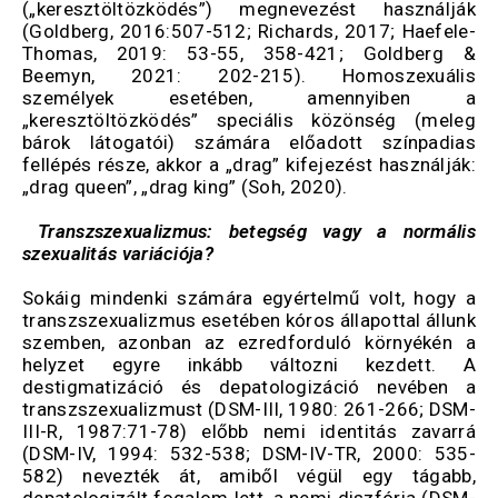
(„keresztöltözködés”) megnevezést használják
(Goldberg, 2016:507-512; Richards, 2017; Haefele-
Thomas, 2019: 53-55, 358-421; Goldberg &
Beemyn, 2021: 202-215). Homoszexuális
személyek esetében, amennyiben a
„keresztöltözködés” speciális közönség (meleg
bárok látogatói) számára előadott színpadias
fellépés része, akkor a „drag” kifejezést használják:
„drag queen”, „drag king” (Soh, 2020).
Transzszexualizmus: betegség vagy a normális
szexualitás variációja?
Sokáig mindenki számára egyértelmű volt, hogy a
transzszexualizmus esetében kóros állapottal állunk
szemben, azonban az ezredforduló környékén a
helyzet egyre inkább változni kezdett. A
destigmatizáció és depatologizáció nevében a
transzszexualizmust (DSM-III, 1980: 261-266; DSM-
III-R, 1987:71-78) előbb nemi identitás zavarrá
(DSM-IV, 1994: 532-538; DSM-IV-TR, 2000: 535-
582) nevezték át, amiből végül egy tágabb,