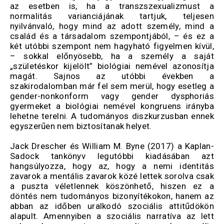
az esetben is, ha a transzszexualizmust a
normalitás varianciájának tartjuk, teljesen
nyilvánvaló, hogy mind az adott személy, mind a
család és a társadalom szempontjából, – és ez a
két utóbbi szempont nem hagyható figyelmen kívül,
– sokkal előnyösebb, ha a személy a saját
„születéskor kijelölt” biológiai nemével azonosítja
magát. Sajnos az utóbbi években a
szakirodalomban már fel sem merül, hogy esetleg a
gender-nonkonform vagy gender dysphoriás
gyermeket a biológiai nemével kongruens irányba
lehetne terelni. A tudományos diszkurzusban ennek
egyszerűen nem biztosítanak helyet.
Jack Drescher és William M. Byne (2017) a Kaplan-
Sadock tankönyv legutóbbi kiadásában azt
hangsúlyozza, hogy az, hogy a nemi identitás
zavarok a mentális zavarok közé lettek sorolva csak
a puszta véletlennek köszönhető, hiszen ez a
döntés nem tudományos bizonyítékokon, hanem az
abban az időben uralkodó szociális attitűdökön
alapult. Amennyiben a szociális narratíva az lett