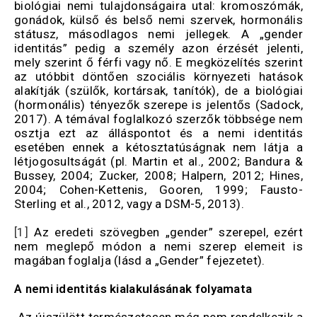
biológiai nemi tulajdonságaira utal: kromoszómák,
gonádok, külső és belső nemi szervek, hormonális
státusz, másodlagos nemi jellegek. A „gender
identitás” pedig a személy azon érzését jelenti,
mely szerint ő férfi vagy nő. E megközelítés szerint
az utóbbit döntően szociális környezeti hatások
alakítják (szülők, kortársak, tanítók), de a biológiai
(hormonális) tényezők szerepe is jelentős (Sadock,
2017). A témával foglalkozó szerzők többsége nem
osztja ezt az álláspontot és a nemi identitás
esetében ennek a kétosztatúságnak nem látja a
létjogosultságát (pl. Martin et al., 2002; Bandura &
Bussey, 2004; Zucker, 2008; Halpern, 2012; Hines,
2004; Cohen-Kettenis, Gooren, 1999; Fausto-
Sterling et al., 2012, vagy a DSM-5, 2013).
[1]
Az eredeti szövegben „gender” szerepel, ezért
nem meglepő módon a nemi szerep elemeit is
magában foglalja (lásd a „Gender” fejezetet).
A nemi identitás kialakulásának folyamata