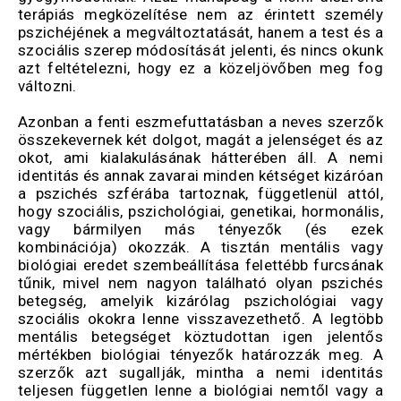
terápiás megközelítése nem az érintett személy
pszichéjének a megváltoztatását, hanem a test és a
szociális szerep módosítását jelenti, és nincs okunk
azt feltételezni, hogy ez a közeljövőben meg fog
változni.
Azonban a fenti eszmefuttatásban a neves szerzők
összekevernek két dolgot, magát a jelenséget és az
okot, ami kialakulásának hátterében áll. A nemi
identitás és annak zavarai minden kétséget kizáróan
a pszichés szférába tartoznak, függetlenül attól,
hogy szociális, pszichológiai, genetikai, hormonális,
vagy bármilyen más tényezők (és ezek
kombinációja) okozzák. A tisztán mentális vagy
biológiai eredet szembeállítása felettébb furcsának
tűnik, mivel nem nagyon található olyan pszichés
betegség, amelyik kizárólag pszichológiai vagy
szociális okokra lenne visszavezethető. A legtöbb
mentális betegséget köztudottan igen jelentős
mértékben biológiai tényezők határozzák meg. A
szerzők azt sugallják, mintha a nemi identitás
teljesen független lenne a biológiai nemtől vagy a