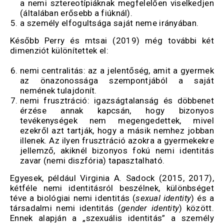
a nemi sztereotípiáknak megfelelően viselkedjen
(általában erősebb a fiúknál).
a személy elfogultsága saját neme irányában.
Később Perry és mtsai (2019) még további két
dimenziót különítettek el:
nemi centralitás: az a jelentőség, amit a gyermek
az önazonossága szempontjából a saját
nemének tulajdonít.
nemi frusztráció: igazságtalanság és döbbenet
érzése annak kapcsán, hogy bizonyos
tevékenységek nem megengedettek, mivel
ezekről azt tartják, hogy a másik nemhez jobban
illenek. Az ilyen frusztráció azokra a gyermekekre
jellemző, akiknél bizonyos fokú nemi identitás
zavar (nemi diszfória) tapasztalható.
Egyesek, például Virginia A. Sadock (2015, 2017),
kétféle nemi identitásról beszélnek, különbséget
téve a biológiai nemi identitás (
sexual identity
) és a
társadalmi nemi identitás (
gender identity
) között.
Ennek alapján a „szexuális identitás” a személy