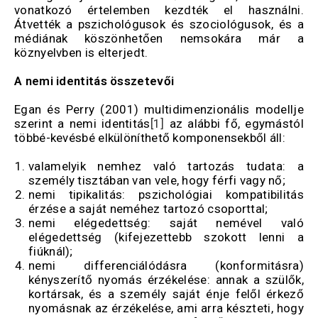
vonatkozó értelemben kezdték el használni.
Átvették a pszichológusok és szociológusok, és a
médiának köszönhetően nemsokára már a
köznyelvben is elterjedt.
A nemi identitás összetevői
Egan és Perry (2001) multidimenzionális modellje
szerint a nemi identitás
[1]
az alábbi fő, egymástól
többé-kevésbé elkülöníthető komponensekből áll:
valamelyik nemhez való tartozás tudata: a
személy tisztában van vele, hogy férfi vagy nő;
nemi tipikalitás: pszichológiai kompatibilitás
érzése a saját neméhez tartozó csoporttal;
nemi elégedettség: saját nemével való
elégedettség (kifejezettebb szokott lenni a
fiúknál);
nemi differenciálódásra (konformitásra)
kényszerítő nyomás érzékelése: annak a szülők,
kortársak, és a személy saját énje felől érkező
nyomásnak az érzékelése, ami arra készteti, hogy