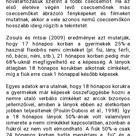
hovatartozásuk szerint a többi csecsemőt. Ha az
első életéve végén levő csecsemőnek más
csecsemőket ábrázoló fényképeket és filmeket
mutatnak, akkor a vele azonos nemű csecsemőkön
hosszabb ideig rögzíti a tekintetét.
Zosuls és mtsai (2009) eredményei azt mutatják,
hogy 17 hónapos korban a gyermekek 25%-a
használ flexibilis nemi címkéket (pl. fiú, lány, férfi,
nő, bácsi, néni, stb.), 21 hónapos korban pedig már
68%-uknál megfigyelhető ez a képesség. A lányok
átlagban 18 hónapos korukban alkotnak címkéket,
míg a fiúk erre csak 1 hónappal később képesek.
Egyes adatok arra utalnak, hogy 18 hónapos korukra
a gyermekek már képesek összefüggésbe hozni a
nemre utaló verbális címkéket az arcok bizonyos
jellemzőivel, amiben a lányok ebben az életkorban
jobban teljesítenek (Poulin-Dubois et al., 1998). Így
a 18 hónapos lányok 50%-ának volt valamilyen
ismerete a nemi címkékkel kapcsolatban, azonban a
fiúkról ez nem volt elmondható. A fiúk 50%-a csak
24 hónapos korban tudta megérteni a „fiú” és a