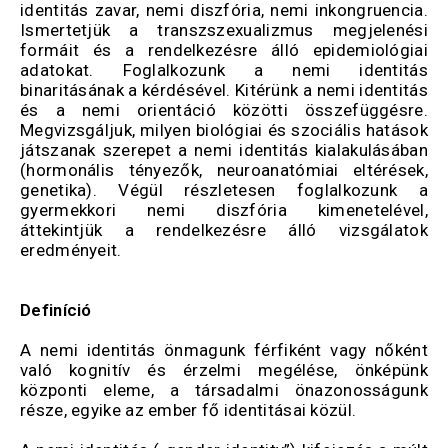
identitás zavar, nemi diszfória, nemi inkongruencia.
Ismertetjük a transzszexualizmus megjelenési
formáit és a rendelkezésre álló epidemiológiai
adatokat. Foglalkozunk a nemi identitás
binaritásának a kérdésével. Kitérünk a nemi identitás
és a nemi orientáció közötti összefüggésre.
Megvizsgáljuk, milyen biológiai és szociális hatások
játszanak szerepet a nemi identitás kialakulásában
(hormonális tényezők, neuroanatómiai eltérések,
genetika). Végül részletesen foglalkozunk a
gyermekkori nemi diszfória kimenetelével,
áttekintjük a rendelkezésre álló vizsgálatok
eredményeit.
Definíció
A nemi identitás önmagunk férfiként vagy nőként
való kognitív és érzelmi megélése, önképünk
központi eleme, a társadalmi önazonosságunk
része, egyike az ember fő identitásai közül.