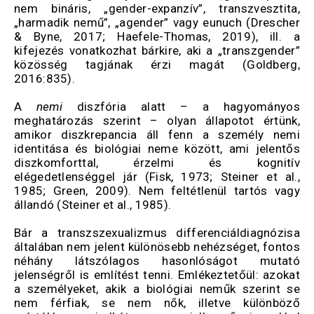
nem bináris, „gender-expanzív”, transzvesztita,
„harmadik nemű”, „agender” vagy eunuch (Drescher
& Byne, 2017; Haefele-Thomas, 2019), ill. a
kifejezés vonatkozhat bárkire, aki a „transzgender”
közösség tagjának érzi magát (Goldberg,
2016:835).
A
nemi
diszfória alatt – a hagyományos
meghatározás szerint – olyan állapotot értünk,
amikor diszkrepancia áll fenn a személy nemi
identitása és biológiai neme között, ami jelentős
diszkomforttal, érzelmi és kognitív
elégedetlenséggel jár (Fisk, 1973; Steiner et al.,
1985; Green, 2009). Nem feltétlenül tartós vagy
állandó (Steiner et al., 1985).
Bár a transzszexualizmus differenciáldiagnózisa
általában nem jelent különösebb nehézséget, fontos
néhány látszólagos hasonlóságot mutató
jelenségről is említést tenni. Emlékeztetőül: azokat
a személyeket, akik a biológiai neműk szerint se
nem férfiak, se nem nők, illetve különböző