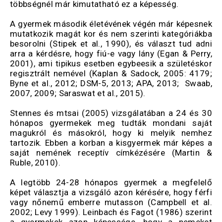
többségnél már kimutatható ez a képesség.
A gyermek második életévének végén már képesnek
mutatkozik magát kor és nem szerinti kategóriákba
besorolni (Stipek et al., 1990), és választ tud adni
arra a kérdésre, hogy fiú-e vagy lány (Egan & Perry,
2001), ami tipikus esetben egybeesik a születéskor
regisztrált nemével (Kaplan & Sadock, 2005: 4179;
Byne et al., 2012; DSM-5, 2013; APA, 2013; Swaab,
2007, 2009; Saraswat et al., 2015).
Stennes és mtsai (2005) vizsgálatában a 24 és 30
hónapos gyermekek meg tudták mondani saját
magukról és másokról, hogy ki melyik nemhez
tartozik. Ebben a korban a kisgyermek már képes a
saját nemének receptív címkézésére (Martin &
Ruble, 2010).
A legtöbb 24-28 hónapos gyermek a megfelelő
képet választja a vizsgáló azon kérésére, hogy férfi
vagy nőnemű emberre mutasson (Campbell et al.
2002; Levy 1999). Leinbach és Fagot (1986) szerint