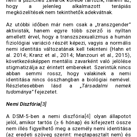
nem a pszichés zavarok körébe tartozik, hanem az,
hogy a jelenleg alkalmazott terápiás
megközelítések nem tekinthetők adekvátnak.
Az utóbbi időben már nem csak a „transzgender”
aktivisták, hanem egyre több szerző is nyíltan
amellett érvel, hogy a transzszexualizmus a humán
fiziológiai variáció részét képezi, vagyis a normális
nemi identitás változatának kell tekinteni (Hahn et
al. 2014; Kranz et al., 2014; Manzouri et al., 2015),
következésképpen mentális zavarként való jelölése
stigmatizálja az érintett embereket. Szerintük nincs
abban semmi rossz, hogy valakinek a nemi
identitása nincs összhangban a biológiai nemével.
Részletesebben lásd a „
Társadalmi nemek
tudománya”
fejezetet.
Nemi Diszfória
[3]
A DSM-5-ben a nemi diszfória
[4]
olyan állapotot
jelöl, amikor tartós (≥ 6 hónap) és kifejezett össze
nem illés figyelhető meg a személy nemi identitása
(az eredeti szöveg szerint: megtapasztalt nem) és