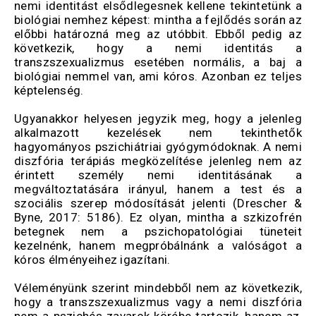
nemi identitást elsődlegesnek kellene tekintetünk a
biológiai nemhez képest: mintha a fejlődés során az
előbbi határozná meg az utóbbit. Ebből pedig az
következik, hogy a nemi identitás a
transzszexualizmus esetében normális, a baj a
biológiai nemmel van, ami kóros. Azonban ez teljes
képtelenség.
Ugyanakkor helyesen jegyzik meg, hogy a jelenleg
alkalmazott kezelések nem tekinthetők
hagyományos pszichiátriai gyógymódoknak. A nemi
diszfória terápiás megközelítése jelenleg nem az
érintett személy nemi identitásának a
megváltoztatására irányul, hanem a test és a
szociális szerep módosítását jelenti (Drescher &
Byne, 2017: 5186). Ez olyan, mintha a szkizofrén
betegnek nem a pszichopatológiai tüneteit
kezelnénk, hanem megpróbálnánk a valóságot a
kóros élményeihez igazítani.
Véleményünk szerint mindebből nem az következik,
hogy a transzszexualizmus vagy a nemi diszfória