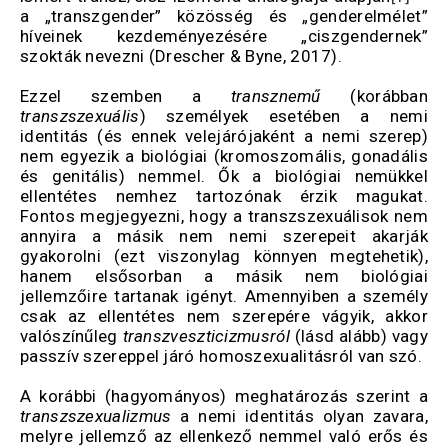
a „transzgender” közösség és „genderelmélet”
híveinek kezdeményezésére „ciszgendernek”
szokták nevezni (Drescher & Byne, 2017).
Ezzel szemben a
transznemű
(korábban
transzszexuális
) személyek esetében a nemi
identitás (és ennek velejárójaként a nemi szerep)
nem egyezik a biológiai (kromoszomális, gonadális
és genitális) nemmel. Ők a biológiai nemükkel
ellentétes nemhez tartozónak érzik magukat.
Fontos megjegyezni, hogy a transzszexuálisok nem
annyira a másik nem nemi szerepeit akarják
gyakorolni (ezt viszonylag könnyen megtehetik),
hanem elsősorban a másik nem biológiai
jellemzőire tartanak igényt. Amennyiben a személy
csak az ellentétes nem szerepére vágyik, akkor
valószínűleg
transzveszticizmusról
(lásd alább) vagy
passzív szereppel járó homoszexualitásról van szó.
A korábbi (hagyományos) meghatározás szerint a
transzszexualizmus
a nemi identitás olyan zavara,
melyre jellemző az ellenkező nemmel való erős és