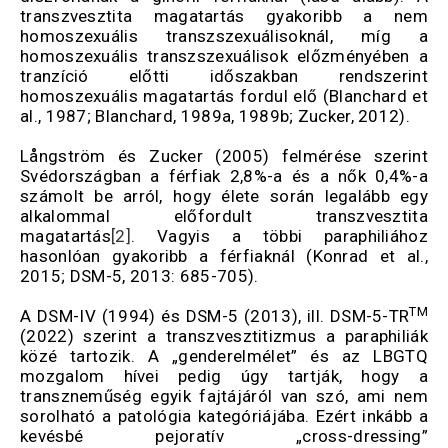
transzvesztita magatartás gyakoribb a nem
homoszexuális transzszexuálisoknál, míg a
homoszexuális transzszexuálisok előzményében a
tranzíció előtti időszakban rendszerint
homoszexuális magatartás fordul elő (Blanchard et
al., 1987; Blanchard, 1989a, 1989b; Zucker, 2012).
Långström és Zucker (2005) felmérése szerint
Svédországban a férfiak 2,8%-a és a nők 0,4%-a
számolt be arról, hogy élete során legalább egy
alkalommal előfordult transzvesztita
magatartás
[2]
. Vagyis a többi paraphiliához
hasonlóan gyakoribb a férfiaknál (Konrad et al.,
2015; DSM-5, 2013: 685-705).
TM
A DSM-IV (1994) és DSM-5 (2013), ill. DSM-5-TR
(2022) szerint a transzvesztitizmus a paraphiliák
közé tartozik. A „genderelmélet” és az LBGTQ
mozgalom hívei pedig úgy tartják, hogy a
transzneműség egyik fajtájáról van szó, ami nem
sorolható a patológia kategóriájába. Ezért inkább a
kevésbé pejoratív „cross-dressing”