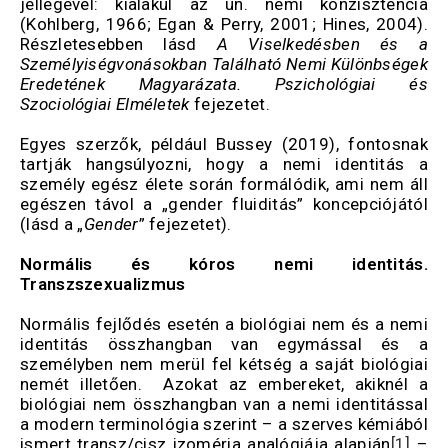
jellegével: kialakul az ún. nemi konzisztencia
(Kohlberg, 1966; Egan & Perry, 2001; Hines, 2004).
Részletesebben lásd
A Viselkedésben és a
Személyiségvonásokban Található Nemi Különbségek
Eredetének Magyarázata. Pszichológiai és
Szociológiai Elméletek
fejezetet.
Egyes szerzők, például Bussey (2019), fontosnak
tartják hangsúlyozni, hogy a nemi identitás a
személy egész élete során formálódik, ami nem áll
egészen távol a „gender fluiditás” koncepciójától
(lásd a „
Gender
” fejezetet).
Normális és kóros nemi identitás.
Transzszexualizmus
Normális fejlődés esetén a biológiai nem és a nemi
identitás összhangban van egymással és a
személyben nem merül fel kétség a saját biológiai
nemét illetően. Azokat az embereket, akiknél a
biológiai nem összhangban van a nemi identitással
a modern terminológia szerint – a szerves kémiából
ismert transz/cisz izoméria analógiája alapján
[1]
–