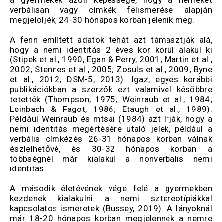
a gyermekek azon képessége, hogy a nemeket
verbálisan vagy címkék felismerése alapján
megjelöljék, 24-30 hónapos korban jelenik meg.
A fenn említett adatok tehát azt támasztják alá,
hogy a nemi identitás 2 éves kor körül alakul ki
(Stipek et al., 1990, Egan & Perry, 2001; Martin et al.,
2002; Stennes et al., 2005; Zosuls et al., 2009; Byne
et al., 2012; DSM-5, 2013). Igaz, egyes korábbi
publikációkban a szerzők ezt valamivel későbbre
tetették (Thompson, 1975; Weinraub et al., 1984;
Leinbach & Fagot, 1986; Etaugh et al., 1989).
Például Weinraub és mtsai (1984) azt írják, hogy a
nemi identitás megértésére utaló jelek, például a
verbális címkézés 26-31 hónapos korban válnak
észlelhetővé, és 30-32 hónapos korban a
többségnél már kialakul a nonverbalis nemi
identitás.
A második életévének vége felé a gyermekben
kezdenek kialakulni a nemi sztereotípiákkal
kapcsolatos ismeretek (Bussey, 2019). A lányoknál
már 18-20 hónapos korban megjelennek a nemre