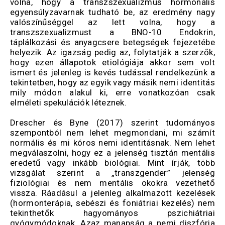
volna, hogy a transzszexualizmus hormonális
egyensúlyzavarnak tudható be, az eredmény nagy
valószínűséggel az lett volna, hogy a
transzszexualizmust a BNO-10 Endokrin,
táplálkozási és anyagcsere betegségek fejezetébe
helyezik. Az igazság pedig az, folytatják a szerzők,
hogy ezen állapotok etiológiája akkor sem volt
ismert és jelenleg is kevés tudással rendelkezünk a
tekintetben, hogy az egyik vagy másik nemi identitás
mily módon alakul ki, erre vonatkozóan csak
elméleti spekulációk léteznek.
Drescher és Byne (2017) szerint tudományos
szempontból nem lehet megmondani, mi számít
normális és mi kóros nemi identitásnak. Nem lehet
megválaszolni, hogy ez a jelenség tisztán mentális
eredetű vagy inkább biológiai. Mint írják, több
vizsgálat szerint a „transzgender” jelenség
fiziológiai és nem mentális okokra vezethető
vissza. Ráadásul a jelenleg alkalmazott kezelések
(hormonterápia, sebészi és foniátriai kezelés) nem
tekinthetők hagyományos pszichiátriai
gyógymódoknak. Azaz manapság a nemi diszfória