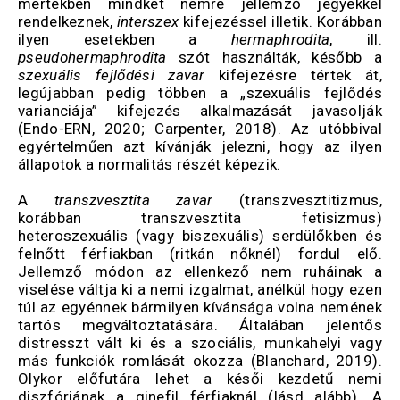
mértékben mindkét nemre jellemző jegyekkel
rendelkeznek,
interszex
kifejezéssel illetik. Korábban
ilyen esetekben a
hermaphrodita
, ill.
pseudohermaphrodita
szót használták, később a
szexuális fejlődési zavar
kifejezésre tértek át,
legújabban pedig többen a „szexuális fejlődés
varianciája” kifejezés alkalmazását javasolják
(Endo-ERN, 2020; Carpenter, 2018). Az utóbbival
egyértelműen azt kívánják jelezni, hogy az ilyen
állapotok a normalitás részét képezik.
A
transzvesztita zavar
(transzvesztitizmus,
korábban transzvesztita fetisizmus)
heteroszexuális (vagy biszexuális) serdülőkben és
felnőtt férfiakban (ritkán nőknél) fordul elő.
Jellemző módon az ellenkező nem ruháinak a
viselése váltja ki a nemi izgalmat, anélkül hogy ezen
túl az egyénnek bármilyen kívánsága volna nemének
tartós megváltoztatására. Általában jelentős
distresszt vált ki és a szociális, munkahelyi vagy
más funkciók romlását okozza (Blanchard, 2019).
Olykor előfutára lehet a késői kezdetű nemi
diszfóriának a ginefil férfiaknál (lásd alább). A