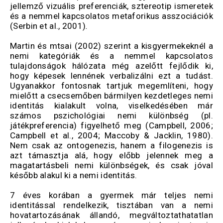
jellemző vizuális preferenciák, sztereotip ismeretek
és a nemmel kapcsolatos metaforikus asszociációk
(Serbin et al., 2001)
.
Martin és mtsai (2002) szerint a kisgyermekeknél a
nemi kategóriák és a nemmel kapcsolatos
tulajdonságok hálózata még azelőtt fejlődik ki,
hogy képesek lennének verbalizálni ezt a tudást.
Ugyanakkor fontosnak tartjuk megemlíteni, hogy
mielőtt a csecsemőben bármilyen kezdetleges nemi
identitás kialakult volna, viselkedésében már
számos pszichológiai nemi különbség (pl.
játékpreferencia) figyelhető meg (Campbell, 2006;
Campbell et al., 2004; Maccoby & Jacklin, 1980).
Nem csak az ontogenezis, hanem a filogenezis is
azt támasztja alá, hogy előbb jelennek meg a
magatartásbeli nemi különbségek, és csak jóval
később alakul ki a nemi identitás.
7 éves korában a gyermek már teljes nemi
identitással rendelkezik, tisztában van a nemi
hovatartozásának állandó, megváltoztathatatlan