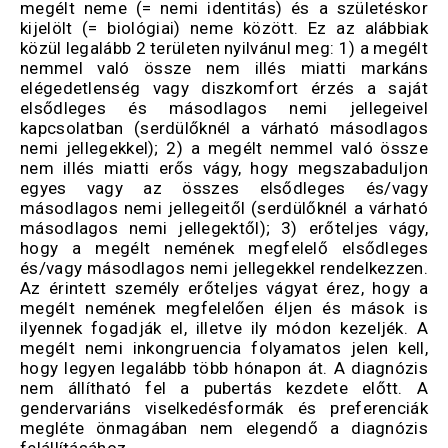
megélt neme (= nemi identitás) és a születéskor
kijelölt (= biológiai) neme között. Ez az alábbiak
közül legalább 2 területen nyilvánul meg: 1) a megélt
nemmel való össze nem illés miatti markáns
elégedetlenség vagy diszkomfort érzés a saját
elsődleges és másodlagos nemi jellegeivel
kapcsolatban (serdülőknél a várható másodlagos
nemi jellegekkel); 2) a megélt nemmel való össze
nem illés miatti erős vágy, hogy megszabaduljon
egyes vagy az összes elsődleges és/vagy
másodlagos nemi jellegeitől (serdülőknél a várható
másodlagos nemi jellegektől); 3) erőteljes vágy,
hogy a megélt nemének megfelelő elsődleges
és/vagy másodlagos nemi jellegekkel rendelkezzen.
Az érintett személy erőteljes vágyat érez, hogy a
megélt nemének megfelelően éljen és mások is
ilyennek fogadják el, illetve ily módon kezeljék. A
megélt nemi inkongruencia folyamatos jelen kell,
hogy legyen legalább több hónapon át. A diagnózis
nem állítható fel a pubertás kezdete előtt. A
gendervariáns viselkedésformák és preferenciák
megléte önmagában nem elegendő a diagnózis