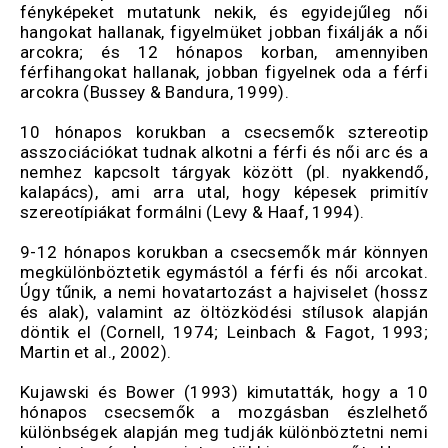
fényképeket mutatunk nekik, és egyidejűleg női
hangokat hallanak, figyelmüket jobban fixálják a női
arcokra; és 12 hónapos korban, amennyiben
férfihangokat hallanak, jobban figyelnek oda a férfi
arcokra (Bussey & Bandura, 1999).
10 hónapos korukban a csecsemők sztereotip
asszociációkat tudnak alkotni a férfi és női arc és a
nemhez kapcsolt tárgyak között (pl. nyakkendő,
kalapács), ami arra utal, hogy képesek primitív
szereotípiákat formálni (Levy & Haaf, 1994).
9-12 hónapos korukban a csecsemők már könnyen
megkülönböztetik egymástól a férfi és női arcokat.
Úgy tűnik, a nemi hovatartozást a hajviselet (hossz
és alak), valamint az öltözködési stílusok alapján
döntik el (Cornell, 1974; Leinbach & Fagot, 1993;
Martin et al., 2002).
Kujawski és Bower (1993) kimutatták, hogy a 10
hónapos csecsemők a mozgásban észlelhető
különbségek alapján meg tudják különböztetni nemi