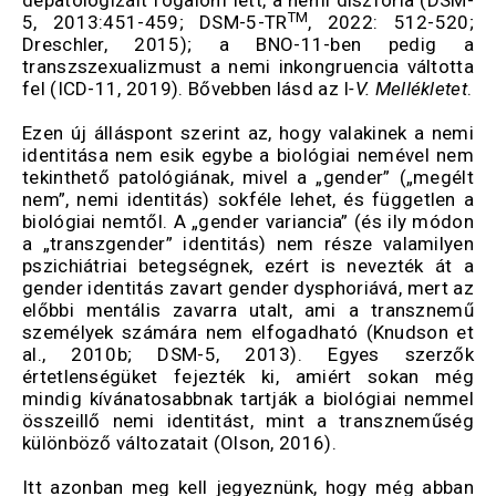
depatologizált fogalom lett, a nemi diszfória (DSM-
TM
5, 2013:451-459; DSM-5-TR
, 2022: 512-520;
Dreschler, 2015); a BNO-11-ben pedig a
transzszexualizmust a nemi inkongruencia váltotta
fel (ICD-11, 2019). Bővebben lásd az I
-V. Mellékletet
.
Ezen új álláspont szerint az, hogy valakinek a nemi
identitása nem esik egybe a biológiai nemével nem
tekinthető patológiának, mivel a „gender” („megélt
nem”, nemi identitás) sokféle lehet, és független a
biológiai nemtől. A „gender variancia” (és ily módon
a „transzgender” identitás) nem része valamilyen
pszichiátriai betegségnek, ezért is nevezték át a
gender identitás zavart gender dysphoriává, mert az
előbbi mentális zavarra utalt, ami a transznemű
személyek számára nem elfogadható (Knudson et
al., 2010b; DSM-5, 2013). Egyes szerzők
értetlenségüket fejezték ki, amiért sokan még
mindig kívánatosabbnak tartják a biológiai nemmel
összeillő nemi identitást, mint a transzneműség
különböző változatait (Olson, 2016).
Itt azonban meg kell jegyeznünk, hogy még abban