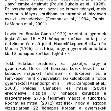
„lány” címke értelmét (Poulin-Dubois et al., 1998).
Ez összhangban van azzal az ismert ténnyel, mely
szerint a lányok korábban sajátítanak el bizonyos
nyelvi készségeket (Fenson et al., 1994; Tamis-
LeMonda et al., 2001).
Lewis és Brooks-Gunn (1979) szerint a gyermek
legkorábban 15 – 21 hónapos korában mutatja az
önfelismerés első jeleit. Hasonlóképpen Baldwin és
Moses (1996) is azt írja, hogy a gyermek öntudata
kb. 18 hónapos korában fejlődik ki.
Több kutatási eredmény azt igazolja, hogy a
gyermekek 18 és 24 hónapos koruk között már
képesek magukat felismerni a tükörben és a
fényképen mint olyasvalakit, aki különbözik a többi
gyermektől (Asendorph et al., 1996; Campbell et al.,
2000). Például Campbell és mtsai (2000)
eredményei alapján 18 hónapos korukban a
kisgyermekek 2/3-a felismeri magát a tükörben.
Rochat és mtsai (2012) azt írják, hogy a legtöbb
vizsgálatban 22 hónapos korban a gyermekek