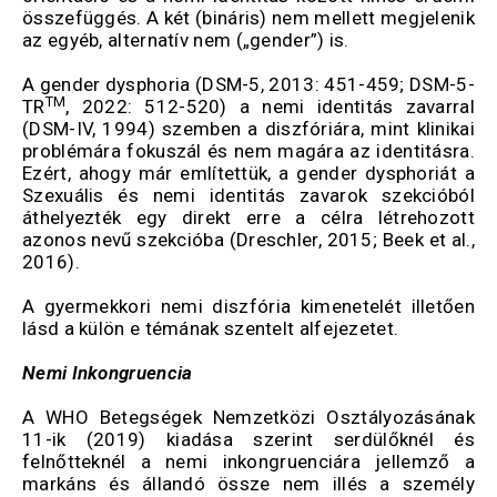
összefüggés. A két (bináris) nem mellett megjelenik
az egyéb, alternatív nem („gender”) is.
A gender dysphoria (DSM-5, 2013: 451-459; DSM-5-
TM
TR
, 2022: 512-520) a nemi identitás zavarral
(DSM-IV, 1994) szemben a diszfóriára, mint klinikai
problémára fokuszál és nem magára az identitásra.
Ezért, ahogy már említettük, a gender dysphoriát a
Szexuális és nemi identitás zavarok szekcióból
áthelyezték egy direkt erre a célra létrehozott
azonos nevű szekcióba (Dreschler, 2015; Beek et al.,
2016).
A gyermekkori nemi diszfória kimenetelét illetően
lásd a külön e témának szentelt alfejezetet.
Nemi Inkongruencia
A WHO Betegségek Nemzetközi Osztályozásának
11-ik (2019) kiadása szerint serdülőknél és
felnőtteknél a nemi inkongruenciára jellemző a
markáns és állandó össze nem illés a személy