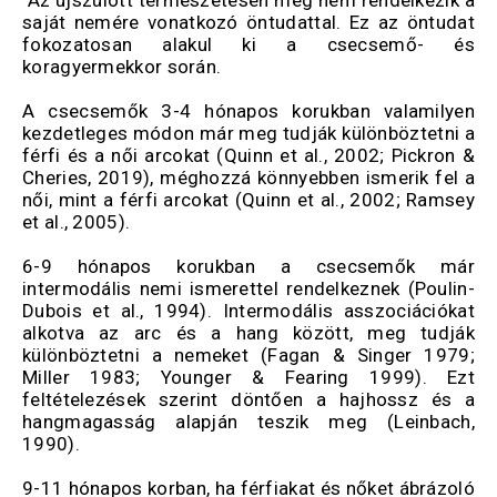
Az újszülött természetesen még nem rendelkezik a
saját nemére vonatkozó öntudattal. Ez az öntudat
fokozatosan alakul ki a csecsemő- és
koragyermekkor során.
A csecsemők 3-4 hónapos korukban valamilyen
kezdetleges módon már meg tudják különböztetni a
férfi és a női arcokat (Quinn et al., 2002; Pickron &
Cheries, 2019), méghozzá könnyebben ismerik fel a
női, mint a férfi arcokat (Quinn et al., 2002; Ramsey
et al., 2005).
6-9 hónapos korukban a csecsemők már
intermodális nemi ismerettel rendelkeznek (Poulin-
Dubois et al., 1994). Intermodális asszociációkat
alkotva az arc és a hang között, meg tudják
különböztetni a nemeket (Fagan & Singer 1979;
Miller 1983; Younger & Fearing 1999). Ezt
feltételezések szerint döntően a hajhossz és a
hangmagasság alapján teszik meg (Leinbach,
1990).
9-11 hónapos korban, ha férfiakat és nőket ábrázoló