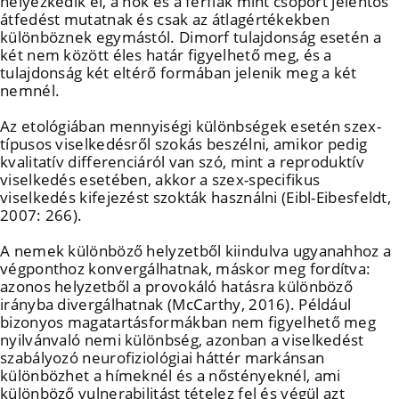
helyezkedik el, a nők és a férfiak mint csoport jelentős
átfedést mutatnak és csak az átlagértékekben
különböznek egymástól. Dimorf tulajdonság esetén a
két nem között éles határ figyelhető meg, és a
tulajdonság két eltérő formában jelenik meg a két
nemnél.
Az etológiában mennyiségi különbségek esetén szex-
típusos viselkedésről szokás beszélni, amikor pedig
kvalitatív differenciáról van szó, mint a reproduktív
viselkedés esetében, akkor a szex-specifikus
viselkedés kifejezést szokták használni (Eibl-Eibesfeldt,
2007: 266).
A nemek különböző helyzetből kiindulva ugyanahhoz a
végponthoz konvergálhatnak, máskor meg fordítva:
azonos helyzetből a provokáló hatásra különböző
irányba divergálhatnak (McCarthy, 2016). Például
bizonyos magatartásformákban nem figyelhető meg
nyilvánvaló nemi különbség, azonban a viselkedést
szabályozó neurofiziológiai háttér markánsan
különbözhet a hímeknél és a nőstényeknél, ami
különböző vulnerabilitást tételez fel és végül azt