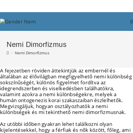
Skip
to
content
Nemi Dimorfizmus
>
Nemi Dimorfizmus
A fejezetben röviden áttekintjük az embernél és
általában az élővilágban megfigyelhető nemi különbség
sokszínűségét, különös figyelmet fordítva az
idegrendszerben és viselkedésben találhatókra,
valamint azokra a nemi különbségekre, melyek a
humán ontogenezis korai szakaszaiban észlelhetők.
Megvizsgáljuk, hogyan osztályozhatók a nemi
különbségek és mi tekinthető nemi dimorfizmusnak.
Az utóbbi időben gyakran lehet találkozni olyan
kijelentésekkel, hogy a férfiak és nők között, főleg, ami