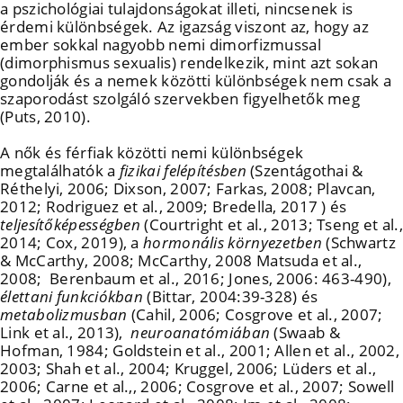
a pszichológiai tulajdonságokat illeti, nincsenek is
érdemi különbségek. Az igazság viszont az, hogy az
ember sokkal nagyobb nemi dimorfizmussal
(dimorphismus sexualis) rendelkezik, mint azt sokan
gondolják és a nemek közötti különbségek nem csak a
szaporodást szolgáló szervekben figyelhetők meg
(Puts, 2010).
A nők és férfiak közötti nemi különbségek
megtalálhatók a
fizikai felépítésben
(Szentágothai &
Réthelyi, 2006; Dixson, 2007; Farkas, 2008; Plavcan,
2012; Rodriguez et al., 2009; Bredella, 2017 ) és
teljesítőképességben
(Courtright et al., 2013; Tseng et al.,
2014; Cox, 2019), a
hormonális környezetben
(Schwartz
& McCarthy, 2008; McCarthy, 2008 Matsuda et al.,
2008; Berenbaum et al., 2016; Jones, 2006: 463-490),
élettani funkciókban
(Bittar, 2004:39-328) és
metabolizmusban
(Cahil, 2006; Cosgrove et al., 2007;
Link et al., 2013),
neuroanatómiában
(Swaab &
Hofman, 1984; Goldstein et al., 2001; Allen et al., 2002,
2003; Shah et al., 2004; Kruggel, 2006; Lüders et al.,
2006; Carne et al.,, 2006; Cosgrove et al., 2007; Sowell