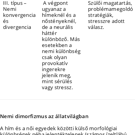
III. típus –
A végpont
Szülői magatartás,
Nemi
ugyanaz a
problémamegoldó
konvergencia
hímeknél és a
stratégiák,
és
nőstényeknél,
stresszre adott
divergencia
de a neurális
válasz.
háttér
különböző. Más
esetekben a
nemi különbség
csak olyan
provokatív
ingerekre
jelenik meg,
mint sérülés
vagy stressz.
Nemi dimorfizmus az állatvilágban
A hím és a női egyedek közötti külső morfológiai
különbségek néha jelentéktelenek (számos ízeltlábú,