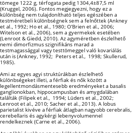
tömege 1222 g, térfogata pedig 1304,4±87,5 ml
(Kruggel, 2006). Fontos megjegyezni, hogy ez a
különbség nem tulajdonítható teljes egészében a
testméretbeli különbségnek sem a felnőttek (Ankney
et al., 1992; Ho et al., 1980; O’Brien et al., 2006;
Witelson et al., 2006), sem a gyermekek esetében
(Lenroot & Giedd, 2010). Az agyméretben észlelhető
nemi dimorfizmus szignifikáns marad a
testmagassággal vagy testtömeggel való kovariálás
után is (Ankney, 1992; Peters et al., 1998; Skullerud,
1985).
Ami az egyes agyi struktúrákban észlelhető
különbségeket illeti, a férfiak és nők között a
legellentmondásmentesebb eredményeket a basalis
ganglionokban, hippocampusban és amygdalában
találták (Filipek et al., 1994; Lüders et al., 2002;
Lenroot et al., 2010; Sacher et al., 2013). A lobus
parietalist kivéve a férfiak átlagban nagyobb cerebralis,
cerebellaris és agykérgi lebenyvolumennel
rendelkeznek (Carne et al., 2006).