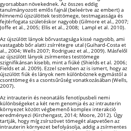
gyorsabban növekednek. Az összes eddig
tanulmányozott emlős fajnál (beleértve az embert) a
hímnemű újszülöttek testtömege, testmagassága és
fejtérfogata születéskor nagyobb (Gilmore et al., 2007;
Joffe et al., 2005; Ellis et al., 2008; Lampl et al. 2010).
Az újszülött lányok bőrvastagsága kissé nagyobb, ami
vastagabb bőr alatti zsírrétegre utal (Guihard-Costa et
al., 2004; Wells 2007; Rodriguez et al., 2009). Másfelől
az újszülött lányok zsírmentes testtömege
szignifikánsan kisebb, mint a fiúké (Shields et al. 2006;
Fields et al. 2009). Ezzel szemben az is ismert, hogy az
újszülött fiúk és lányok nem különböznek egymástól a
csonttömeg és a csontsűrűség vonatkozásában (Wells,
2007).
Az intrauterin és neonatális fenotípusbeli nemi
különbségeket a két nem genomja és az intrauterin
környezet között végbemenő komplex interakció
eredményezi (Kirchengast, 2014; Moore, 2012). Úgy
tartják, hogy míg zsírszövet tömegét alapvetően az
intrauterin környezet befolyásolja, addig a zsírmentes