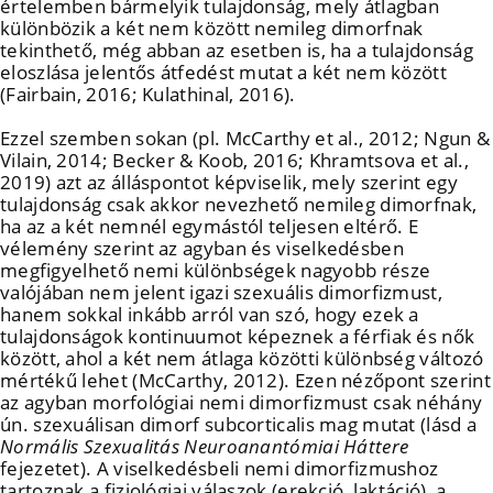
értelemben bármelyik tulajdonság, mely átlagban
különbözik a két nem között nemileg dimorfnak
tekinthető, még abban az esetben is, ha a tulajdonság
eloszlása jelentős átfedést mutat a két nem között
(Fairbain, 2016; Kulathinal, 2016).
Ezzel szemben sokan (pl. McCarthy et al., 2012; Ngun &
Vilain, 2014; Becker & Koob, 2016; Khramtsova et al.,
2019) azt az álláspontot képviselik, mely szerint egy
tulajdonság csak akkor nevezhető nemileg dimorfnak,
ha az a két nemnél egymástól teljesen eltérő. E
vélemény szerint az agyban és viselkedésben
megfigyelhető nemi különbségek nagyobb része
valójában nem jelent igazi szexuális dimorfizmust,
hanem sokkal inkább arról van szó, hogy ezek a
tulajdonságok kontinuumot képeznek a férfiak és nők
között, ahol a két nem átlaga közötti különbség változó
mértékű lehet (McCarthy, 2012). Ezen nézőpont szerint
az agyban morfológiai nemi dimorfizmust csak néhány
ún. szexuálisan dimorf subcorticalis mag mutat (lásd a
Normális Szexualitás Neuroanantómiai Háttere
fejezetet). A viselkedésbeli nemi dimorfizmushoz
tartoznak a fiziológiai válaszok (erekció, laktáció), a