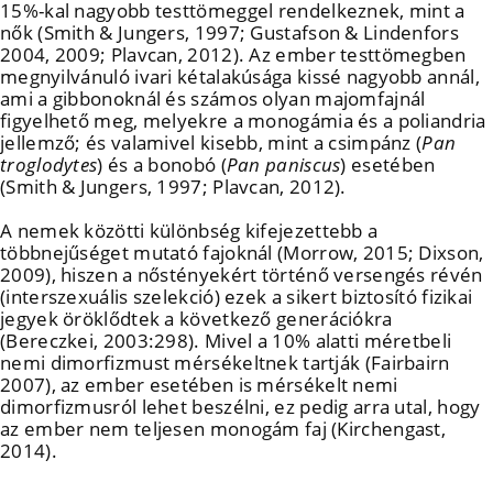
15%-kal nagyobb testtömeggel rendelkeznek, mint a
nők (Smith & Jungers, 1997; Gustafson & Lindenfors
2004, 2009; Plavcan, 2012). Az ember testtömegben
megnyilvánuló ivari kétalakúsága kissé nagyobb annál,
ami a gibbonoknál és számos olyan majomfajnál
figyelhető meg, melyekre a monogámia és a poliandria
jellemző; és valamivel kisebb, mint a csimpánz (
Pan
troglodytes
) és a bonobó (
Pan paniscus
) esetében
(Smith & Jungers, 1997; Plavcan, 2012).
A nemek közötti különbség kifejezettebb a
többnejűséget mutató fajoknál (Morrow, 2015; Dixson,
2009), hiszen a nőstényekért történő versengés révén
(interszexuális szelekció) ezek a sikert biztosító fizikai
jegyek öröklődtek a következő generációkra
(Bereczkei, 2003:298). Mivel a 10% alatti méretbeli
nemi dimorfizmust mérsékeltnek tartják (Fairbairn
2007), az ember esetében is mérsékelt nemi
dimorfizmusról lehet beszélni, ez pedig arra utal, hogy
az ember nem teljesen monogám faj (Kirchengast,
2014).