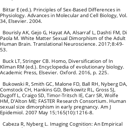
Bittar E (ed.). Principles of Sex-Based Differences in
Physiology. Advances in Molecular and Cell Biology, Vol.
34, Elsevier. 2004.
Bourisly AK, Gejo G, Hayat AA, Alsarraf L, Dashti FM, Di
Paola M. White Matter Sexual Dimorphism of the Adult
Human Brain. Translational Neuroscience. 2017;8:49-
53.
Buck LT, Stringer CB. Homo, Diversification of In
Kliman RM (ed.). Encyclopedia of evolutionary biology.
Academic Press, Elsevier. Oxford. 2016, p. 225.
Bukowski R, Smith GC, Malone FD, Ball RH, Nyberg DA,
Comstock CH, Hankins GD, Berkowitz RL, Gross SJ,
Dugoff L, Craigo SD, Timor-Tritsch IE, Carr SR, Wolfe
HM, D’Alton ME; FASTER Research Consortium. Human
sexual size dimorphism in early pregnancy. Am J
Epidemiol. 2007 May 15;165(10):1216-8.
Cabeza R, Nyberg L. Imaging Cognition: An Empirical