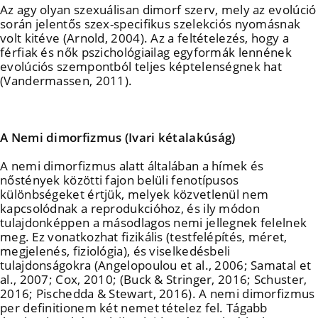
Az agy olyan szexuálisan dimorf szerv, mely az evolúció
során jelentős szex-specifikus szelekciós nyomásnak
volt kitéve (Arnold, 2004). Az a feltételezés, hogy a
férfiak és nők pszichológiailag egyformák lennének
evolúciós szempontból teljes képtelenségnek hat
(Vandermassen, 2011).
A Nemi dimorfizmus (Ivari kétalakúság)
A nemi dimorfizmus alatt általában a hímek és
nőstények közötti fajon belüli fenotípusos
különbségeket értjük, melyek közvetlenül nem
kapcsolódnak a reprodukcióhoz, és ily módon
tulajdonképpen a másodlagos nemi jellegnek felelnek
meg. Ez vonatkozhat fizikális (testfelépítés, méret,
megjelenés, fiziológia), és viselkedésbeli
tulajdonságokra (Angelopoulou et al., 2006; Samatal et
al., 2007; Cox, 2010; (Buck & Stringer, 2016; Schuster,
2016; Pischedda & Stewart, 2016). A nemi dimorfizmus
per definitionem két nemet tételez fel. Tágabb