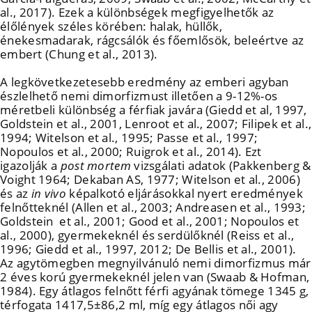
al., 2017). Ezek a különbségek megfigyelhetők az
élőlények széles körében: halak, hüllők,
énekesmadarak, rágcsálók és főemlősök, beleértve az
embert (Chung et al., 2013).
A legkövetkezetesebb eredmény az emberi agyban
észlelhető nemi dimorfizmust illetően a 9-12%-os
méretbeli különbség a férfiak javára (Giedd et al, 1997,
Goldstein et al., 2001, Lenroot et al., 2007; Filipek et al.,
1994; Witelson et al., 1995; Passe et al., 1997;
Nopoulos et al., 2000; Ruigrok et al., 2014). Ezt
igazolják a
post mortem
vizsgálati adatok (Pakkenberg &
Voight 1964; Dekaban AS, 1977; Witelson et al., 2006)
és az
in vivo
képalkotó eljárásokkal nyert eredmények
felnőtteknél (Allen et al., 2003; Andreasen et al., 1993;
Goldstein et al., 2001; Good et al., 2001; Nopoulos et
al., 2000), gyermekeknél és serdülőknél (Reiss et al.,
1996; Giedd et al., 1997, 2012; De Bellis et al., 2001).
Az agytömegben megnyilvánuló nemi dimorfizmus már
2 éves korú gyermekeknél jelen van (Swaab & Hofman,
1984). Egy átlagos felnőtt férfi agyának tömege 1345 g,
térfogata 1417,5±86,2 ml, míg egy átlagos női agy