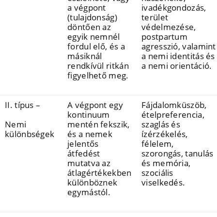
a végpont
ivadékgondozás,
(tulajdonság)
terület
döntően az
védelmezése,
egyik nemnél
postpartum
fordul elő, és a
agresszió, valamint
másiknál
a nemi identitás és
rendkívül ritkán
a nemi orientáció.
figyelhető meg.
II. típus –
A végpont egy
Fájdalomküszöb,
kontinuum
ételpreferencia,
Nemi
mentén fekszik,
szaglás és
különbségek
és a nemek
ízérzékelés,
jelentős
félelem,
átfedést
szorongás, tanulás
mutatva az
és memória,
átlagértékekben
szociális
különböznek
viselkedés.
egymástól.