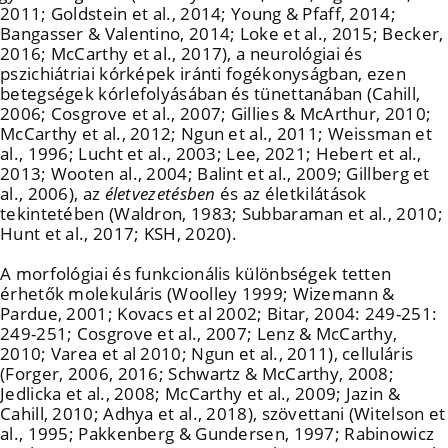
2011; Goldstein et al., 2014; Young & Pfaff, 2014;
Bangasser & Valentino, 2014; Loke et al., 2015; Becker,
2016; McCarthy et al., 2017), a neurológiai és
pszichiátriai kórképek iránti fogékonyságban, ezen
betegségek kórlefolyásában és tünettanában (Cahill,
2006; Cosgrove et al., 2007; Gillies & McArthur, 2010;
McCarthy et al., 2012; Ngun et al., 2011; Weissman et
al., 1996; Lucht et al., 2003; Lee, 2021; Hebert et al.,
2013; Wooten al., 2004; Balint et al., 2009; Gillberg et
al., 2006), az
életvezetésben
és az életkilátások
tekintetében (Waldron, 1983; Subbaraman et al., 2010;
Hunt et al., 2017; KSH, 2020).
A morfológiai és funkcionális különbségek tetten
érhetők molekuláris (Woolley 1999; Wizemann &
Pardue, 2001; Kovacs et al 2002; Bitar, 2004: 249-251:
249-251; Cosgrove et al., 2007; Lenz & McCarthy,
2010; Varea et al 2010; Ngun et al., 2011), celluláris
(Forger, 2006, 2016; Schwartz & McCarthy, 2008;
Jedlicka et al., 2008; McCarthy et al., 2009; Jazin &
Cahill, 2010; Adhya et al., 2018), szövettani (Witelson et
al., 1995; Pakkenberg & Gundersen, 1997; Rabinowicz