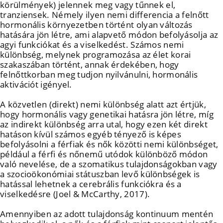
körülmények) jelennek meg vagy tűnnek el,
tranziensek. Némely ilyen nemi differencia a felnőtt
hormonális környezetben történt olyan változás
hatására jön létre, ami alapvető módon befolyásolja az
agyi funkciókat és a viselkedést. Számos nemi
különbség, melynek programozása az élet korai
szakaszában történt, annak érdekében, hogy
felnőttkorban meg tudjon nyilvánulni, hormonális
aktivációt igényel.
A közvetlen (direkt) nemi különbség alatt azt értjük,
hogy hormonális vagy genetikai hatásra jön létre, míg
az indirekt különbség arra utal, hogy ezen két direkt
hatáson kívül számos egyéb tényező is képes
befolyásolni a férfiak és nők közötti nemi különbséget,
például a férfi és nőnemű utódok különböző módon
való nevelése, de a szomatikus tulajdonságokban vagy
a szocioökonómiai státuszban levő különbségek is
hatással lehetnek a cerebrális funkciókra és a
viselkedésre (Joel & McCarthy, 2017).
Amennyiben az adott tulajdonság kontinuum mentén