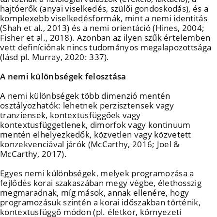
hajtóerők (anyai viselkedés, szülői gondoskodás), és a
komplexebb viselkedésformák, mint a nemi identitás
(Shah et al., 2013) és a nemi orientáció (Hines, 2004;
Fisher et al., 2018). Azonban az ilyen szűk értelemben
vett definíciónak nincs tudományos megalapozottsága
(lásd pl. Murray, 2020: 337).
A nemi különbségek felosztása
A nemi különbségek több dimenzió mentén
osztályozhatók: lehetnek perzisztensek vagy
tranziensek, kontextusfüggőek vagy
kontextusfüggetlenek, dimorfok vagy kontinuum
mentén elhelyezkedők, közvetlen vagy közvetett
konzekvenciával járók (McCarthy, 2016; Joel &
McCarthy, 2017).
Egyes nemi különbségek, melyek programozása a
fejlődés korai szakaszában megy végbe, élethosszig
megmaradnak, míg mások, annak ellenére, hogy
programozásuk szintén a korai időszakban történik,
kontextusfüggő módon (pl. életkor, környezeti