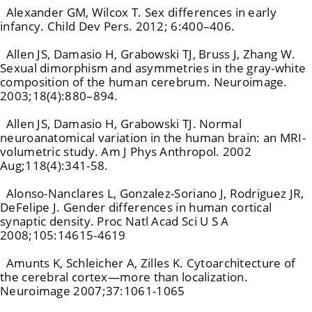
Alexander GM, Wilcox T. Sex differences in early
infancy. Child Dev Pers. 2012; 6:400–406.
Allen JS, Damasio H, Grabowski TJ, Bruss J, Zhang W.
Sexual dimorphism and asymmetries in the gray-white
composition of the human cerebrum. Neuroimage.
2003;18(4):880–894.
Allen JS, Damasio H, Grabowski TJ. Normal
neuroanatomical variation in the human brain: an MRI-
volumetric study. Am J Phys Anthropol. 2002
Aug;118(4):341-58.
Alonso-Nanclares L, Gonzalez-Soriano J, Rodriguez JR,
DeFelipe J. Gender differences in human cortical
synaptic density. Proc Natl Acad Sci U S A
2008;105:14615-4619
Amunts K, Schleicher A, Zilles K. Cytoarchitecture of
the cerebral cortex—more than localization.
Neuroimage 2007;37:1061-1065