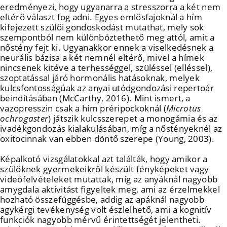
eredményezi, hogy ugyanarra a stresszorra a két nem
eltérő választ fog adni. Egyes emlősfajoknál a hím
kifejezett szülői gondoskodást mutathat, mely sok
szempontból nem különböztethető meg attól, amit a
nőstény fejt ki. Ugyanakkor ennek a viselkedésnek a
neurális bázisa a két nemnél eltérő, mivel a hímek
nincsenek kitéve a terhességgel, szüléssel (elléssel),
szoptatással járó hormonális hatásoknak, melyek
kulcsfontosságúak az anyai utódgondozási repertoár
beindításában (McCarthy, 2016). Mint ismert, a
vazopresszin csak a hím préripockoknál (
Microtus
ochrogaster
) játszik kulcsszerepet a monogámia és az
ivadékgondozás kialakulásában, míg a nőstényeknél az
oxitocinnak van ebben döntő szerepe (Young, 2003).
Képalkotó vizsgálatokkal azt találták, hogy amikor a
szülőknek gyermekeikről készült fényképeket vagy
videófelvételeket mutattak, míg az anyáknál nagyobb
amygdala aktivitást figyeltek meg, ami az érzelmekkel
hozható összefüggésbe, addig az apáknál nagyobb
agykérgi tevékenység volt észlelhető, ami a kognitív
funkciók nagyobb mérvű érintettségét jelentheti.