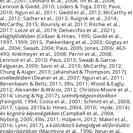
et al., 2007; Leonard et al., 2008; Im et al., 2008;
Lenroot & Giedd, 2010; Lüders & Toga, 2010; Paus,
2010; Ngun et al., 2011; Giedd et al., 2012; McCarthy et
al., 2012; Sacher et al., 2013; Ruigrok et al., 2014;
McCarthy, 2015; Bourisly et al, 2017; Ritchie et al.,
2017; Lotze et al., 2019; Delvecchio et al., 2021),
idegfejlődésben
(Collaer & Hines, 1995; Giedd et al.,
1997, 1999; 2015, Pakkenberg et al., 2003; Gogtay et
al., 2004; Swaab, 2004; Paus, 2005; Jones, 2006: 463-
490; Knikmeyer et al., 2008; Perrin et al., 2008;
Lenroot et al., 2010; Paus, 2013; Swaab & Garcia-
Falgueras, 2009; Savic et al., 2010; McCarthy, 2012;
Chung & Auger, 2013; Jahanshad & Thompson, 2017),
viselkedésben
(Deaner et al., 2007; Ngun et al., 2011;
Berenbaum & Beltz, 2011; Ellis, 2011; Wood & Eagly,
2012; Alexander & Wilcox, 2012; Christov-Moore et al.,
2014; Leung & Ng, 2017),
személyiségvonásokban
(Feingold, 1994; Costa et al., 2001; Schmitt et al., 2008,
2017; Lippa, 2010a,b; Hines, 2004, 2010; Hyde, 2014)
és
kognitív képességekben
(Campbell et al., 2004;
Nyborg, 2005; Ellis, 2011; Halpern, 2012; Makel et al.,
2016; Lynn, 2017), a kü­lönböző
betegségek előfordulási
gyakoriságában
(Macintyre et al., 1996; Ngun et al.,