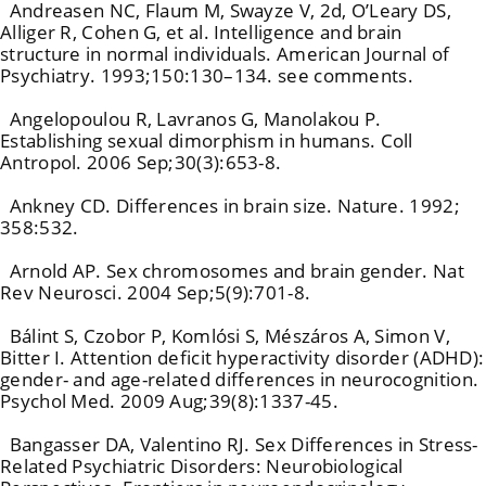
Andreasen NC, Flaum M, Swayze V, 2d, O’Leary DS,
Alliger R, Cohen G, et al. Intelligence and brain
structure in normal individuals. American Journal of
Psychiatry. 1993;150:130–134. see comments.
Angelopoulou R, Lavranos G, Manolakou P.
Establishing sexual dimorphism in humans. Coll
Antropol. 2006 Sep;30(3):653-8.
Ankney CD. Differences in brain size. Nature. 1992;
358:532.
Arnold AP. Sex chromosomes and brain gender. Nat
Rev Neurosci. 2004 Sep;5(9):701-8.
Bálint S, Czobor P, Komlósi S, Mészáros A, Simon V,
Bitter I. Attention deficit hyperactivity disorder (ADHD):
gender- and age-related differences in neurocognition.
Psychol Med. 2009 Aug;39(8):1337-45.
Bangasser DA, Valentino RJ. Sex Differences in Stress-
Related Psychiatric Disorders: Neurobiological