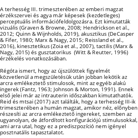
A terhesség III. trimeszterében az emberi magzat
érzékszervei és agya már képesek (kezdetleges)
perceptuális információfeldolgozásra. Ezt kimutatták
vizuális (Graven & Browne, 2008; Hendrickson et al.,
2012; Quinn & Wijnholds, 2019), akusztikus (DeCasper
& Fifer, 1980; Marx & Nagy, 2015; Reissland et al.,
2016), kinesztetikus (Zoia et al., 2007), tactilis (Marx &
Nagy, 2015) és gusztatorikus (Witt & Reutter, 1996)
érzékelés vonatkozásában.
Régóta ismert, hogy az újszülöttek figyelmét
közvetlenül a megszületésük után jobban lekötik az
arcra emlékeztető stimulosok, mint az egyéb alakú
ingerek (Fantz, 1963; Johnson & Morton, 1991). Ennek
első jelei már az intrauterin időszakban kimutathatók.
Reid és mtsai (2017) azt találták, hogy a terhesség III-ik
trimeszterében a humán magzat, amikor néz, előnyben
részesíti az arcra emlékeztető ingereket, szemben az
ugyanolyan, de átfordított konfigurációjú stimulusokkal,
ami arra utal, hogy ez a prediszpozíció nem igényel
posztnatális tapasztalatot.