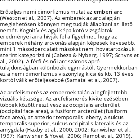
Erőteljes nemi dimorfizmus mutat az
emberi arc
(Weston et al., 2007). Az emberek az arc alapján
meglehetősen könnyen meg tudják állapítani az illető
nemét. Kognitív és agyi képalkotó vizsgálatok
eredményei arra hívják fel a figyelmet, hogy az
emberek néhány arcvonás alapján képesek kevesebb,
mint 1 másodperc alatt másokat nemi hovatartozásuk
szerint kategorizálni (Cabeza & Nyberg, 1997; Schyns et
al., 2002). A férfi és női arc számos apró
tulajdonságban különbözik egymástól. Gyermekkorban
ez a nemi dimorfizmus viszonylag kicsi és kb. 13 éves
kortól válik erőteljesebbé (Samatal et al., 2007).
Az arcfelismerés az embernek talán a legfejlettebb
vizuális készsége. Az arcfelismerés kivitelezésében
többek között részt vesz az occipitalis arcterület
(occipital face area), a fusiform arcterület (fusiform
face area), az anterior temporalis lebeny, a sulcus
temporalis superior, sulcus occipitalis lateralis és az
amygdala (Haxby et al., 2000, 2002; Kanwisher et al.,
1997; Kanwisher & Yovel, 2006; Ramot et al., 2019).