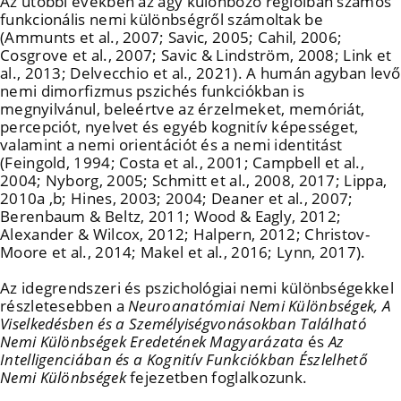
Az utóbbi években az agy különböző régióiban számos
funkcionális nemi különbségről számoltak be
(Ammunts et al., 2007; Savic, 2005; Cahil, 2006;
Cosgrove et al., 2007; Savic & Lindström, 2008; Link et
al., 2013; Delvecchio et al., 2021). A humán agyban levő
nemi dimorfizmus pszichés funkciókban is
megnyilvánul, beleértve az érzelmeket, memóriát,
percepciót, nyelvet és egyéb kognitív képességet,
valamint a nemi orientációt és a nemi identitást
(Feingold, 1994; Costa et al., 2001; Campbell et al.,
2004; Nyborg, 2005; Schmitt et al., 2008, 2017; Lippa,
2010a ,b; Hines, 2003; 2004; Deaner et al., 2007;
Berenbaum & Beltz, 2011; Wood & Eagly, 2012;
Alexander & Wilcox, 2012; Halpern, 2012; Christov-
Moore et al., 2014; Makel et al., 2016; Lynn, 2017).
Az idegrendszeri és pszichológiai nemi különbségekkel
részletesebben a
Neuroanatómiai Nemi Különbségek, A
Viselkedésben és a Személyiségvonásokban Található
Nemi Különbségek Eredetének Magyarázata
és
Az
Intelligenciában és a Kognitív Funkciókban Észlelhető
Nemi Különbségek
fejezetben foglalkozunk.