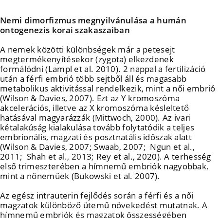
Nemi dimorfizmus megnyilvánulása a humán
ontogenezis korai szakaszaiban
A nemek közötti különbségek már a petesejt
megtermékenyítésekor (zygota) elkezdenek
formálódni (Lampl et al. 2010). 2 nappal a fertilizáció
után a férfi embrió több sejtből áll és magasabb
metabolikus aktivitással rendelkezik, mint a női embrió
(Wilson & Davies, 2007). Ezt az Y kromoszóma
akcelerációs, illetve az X kromoszóma késleltető
hatásával magyarázzák (Mittwoch, 2000). Az ivari
kétalakúság kialakulása tovább folytatódik a teljes
embrionális, magzati és posztnatális időszak alatt
(Wilson & Davies, 2007; Swaab, 2007; Ngun et al.,
2011; Shah et al., 2013; Rey et al., 2020). A terhesség
első trimeszterében a hímnemű embriók nagyobbak,
mint a nőneműek (Bukowski et al. 2007).
Az egész intrauterin fejlődés során a férfi és a női
magzatok különböző ütemű növekedést mutatnak. A
hímnemű embriók és magzatok összességében