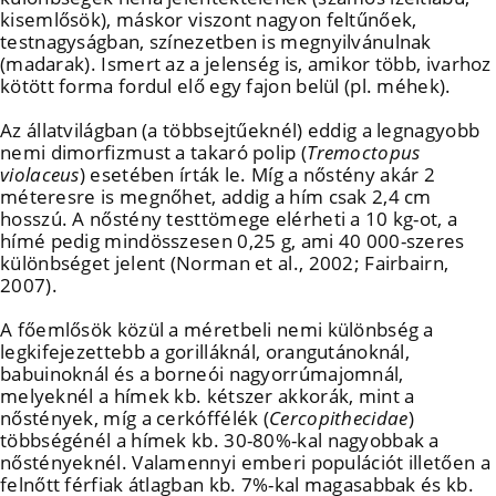
kisemlősök), máskor viszont nagyon feltűnőek,
testnagyságban, színezetben is megnyilvánulnak
(madarak). Ismert az a jelenség is, amikor több, ivarhoz
kötött forma fordul elő egy fajon belül (pl. méhek).
Az állatvilágban (a többsejtűeknél) eddig a legnagyobb
nemi dimorfizmust a takaró polip (
Tremoctopus
violaceus
) esetében írták le. Míg a nőstény akár 2
méteresre is megnőhet, addig a hím csak 2,4 cm
hosszú. A nőstény testtömege elérheti a 10 kg-ot, a
hímé pedig mindösszesen 0,25 g, ami 40 000-szeres
különbséget jelent (Norman et al., 2002; Fairbairn,
2007).
A főemlősök közül a méretbeli nemi különbség a
legkifejezettebb a gorilláknál, orangutánoknál,
babuinoknál és a borneói nagyorrúmajomnál,
melyeknél a hímek kb. kétszer akkorák, mint a
nőstények, míg a cerkóffélék (
Cercopithecidae
)
többségénél a hímek kb. 30-80%-kal nagyobbak a
nőstényeknél. Valamennyi emberi populációt illetően a
felnőtt férfiak átlagban kb. 7%-kal magasabbak és kb.