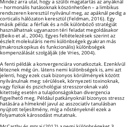
Mindez arra utal, hogy a szülői magatartás az anyáknál
– hormonális hatásoknak köszönhetően – a limbikus
rendszeren keresztül nyilvánul meg, az apáknál pedig a
corticalis hálózaton keresztül (Feldman, 2016). Egy
másik példa: a férfiak és a nők különböző stratégiát
használhatnak ugyanazon téri feladat megoldásakor
(Beiko et al., 2004). Egyes feltételezések szerint az
észlelt molekuláris nemi különbségek gyakran más
(makroszkopikus és funkcionális) különbségek
kompenzálását szolgálják (de Vries, 2004).
A fenti példák a konvergenciára vonatkoztak. Ezenkívül
léteznek még ún. látens nemi különbségek is, ami azt
jelenti, hogy ezek csak bizonyos körülmények között
nyilvánulnak meg: sérülések, környezeti toxinoknak,
vagy fizikai és pszichológiai stresszoroknak való
kitettség esetén a tulajdonságokban divergencia
figyelhető meg. Például patkányoknál bizonyos stressz
hatására a hímeknél javul az asszociatív tanulásban
nyújtott teljesítmény, míg a nőstényeknél ezek a
folyamatok károsodást mutatnak.
McCarthy és mtsai (2012) a nemi különbségeket 3