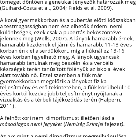
tömeget döntően a genetikai tényezők határozzák meg
(Guihard-Costa et al., 2004; Fields et al. 2009).
A korai gyermekkorban és a pubertás előtti időszakban
a testmagasságban nem észlelhetők érdemi nemi
különbségek, ezek csak a pubertás beköszöntével
jelennek meg (Wells, 2007). A lányok hamarabb érnek,
hamarabb kezdenek el járni és hamarabb, 11-13 éves
korban érik el a serdülőkort, míg a fiúknál ez 13-16
éves korban figyelhető meg. A lányok ugyancsak
hamarabb tanulnak meg beszélni és a verbális
készségek terén tanúsított fölényük az iskolai évek
alatt tovább nő. Ezzel szemben a fiúk már
gyermekkorban megelőzik a lányokat fizikai
teljesítmény és erő tekintetében, a fiúk körülbelül 10
éves kortól kezdve jobb teljesítményt nyújtanak a
vizualitás és a térbeli tájékozódás terén (Halpern,
2011).
A felnőttkori nemi dimorfizmust illetően lásd a
másodlagos nemi jegyeket
(
Nemiség Szintjei
fejezet
)
.
Az arc mint a nemi dimorfizmus megnyilvánulása