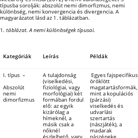
típusba sorolják: abszolút nemi dimorfizmus, nemi
különbség, nemi konvergencia és divergencia. A
magyarázatot lásd az 1. táblázatban.
táblázat. A nemi különbségek típusai.
Kategóriák
Leírás
Példák
I. típus –
A tulajdonság
Egyes fajspecifikus
(viselkedési,
öröklött
Abszolút
fiziológiai, vagy
magatartásformák,
nemi
morfológiai) két
mint a kopulációs
dimorfizmus
formában fordul
(párzási)
elő: az egyik
viselkedés és
kizárólag a
udvarlási
hímeknél, a
szertartás
másik csak a
(nászjáték), a
nőknél
madarak
észlelhető, vagy
nászéneke,