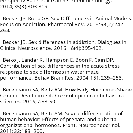
Perspectives. Frontiers in neuroendocrinology.
2014;35(3):303-319.
Becker JB, Koob GF. Sex Differences in Animal Models:
Focus on Addiction. Pharmacol Rev. 2016;68(2):242–
263.
Becker JB. Sex differences in addiction. Dialogues in
Clinical Neuroscience. 2016;18(4):395-402.
Beiko J, Lander R, Hampson E, Boon F, Cain DP.
Contribution of sex differences in the acute stress
response to sex differnces in water maze
performance. Behav Brain Res. 2004;151:239–253.
Berenbaum SA, Beltz AM. How Early Hormones Shape
Gender Development. Current opinion in behavioral
sciences. 2016;7:53-60.
Berenbaum SA, Beltz AM. Sexual differentiation of
human behavior: Effects of prenatal and pubertal
organizational hormones. Front. Neuroendocrinol.
2011;32:183–200.