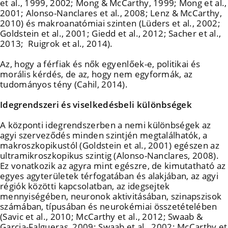
et al., 1999, 2002; Mong & McCarthy, 1999; Mong et al.,
2001; Alonso-Nanclares et al., 2008; Lenz & McCarthy,
2010) és makroanatómiai szinten (Lüders et al., 2002;
Goldstein et al., 2001; Giedd et al., 2012; Sacher et al.,
2013; Ruigrok et al., 2014).
Az, hogy a férfiak és nők egyenlőek-e, politikai és
morális kérdés, de az, hogy nem egyformák, az
tudományos tény (Cahil, 2014).
Idegrendszeri és viselkedésbeli különbségek
A központi idegrendszerben a nemi különbségek az
agyi szerveződés minden szintjén megtalálhatók, a
makroszkopikustól (Goldstein et al., 2001) egészen az
ultramikroszkopikus szintig (Alonso-Nanclares, 2008).
Ez vonatkozik az agyra mint egészre, de kimutatható az
egyes agyterületek térfogatában és alakjában, az agyi
régiók közötti kapcsolatban, az idegsejtek
mennyiségében, neuronok aktivitásában, szinapszisok
számában, típusában és neurokémiai összetételében
(Savic et al., 2010; McCarthy et al., 2012; Swaab &
Garcia-Falgueras, 2009; Swaab et al., 2002; McCarthy et