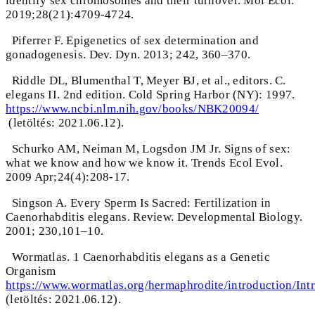
identify sex chromosomes and their turnover. Mol Ecol.
2019;28(21):4709-4724.
Piferrer F. Epigenetics of sex determination and
gonadogenesis. Dev. Dyn. 2013; 242, 360–370.
Riddle DL, Blumenthal T, Meyer BJ, et al., editors. C.
elegans II. 2nd edition. Cold Spring Harbor (NY): 1997.
https://www.ncbi.nlm.nih.gov/books/NBK20094/
(letöltés: 2021.06.12).
Schurko AM, Neiman M, Logsdon JM Jr. Signs of sex:
what we know and how we know it. Trends Ecol Evol.
2009 Apr;24(4):208-17.
Singson A. Every Sperm Is Sacred: Fertilization in
Caenorhabditis elegans. Review. Developmental Biology.
2001; 230,101–10.
Wormatlas. 1 Caenorhabditis elegans as a Genetic
Organism
https://www.wormatlas.org/hermaphrodite/introduction/Int
(letöltés: 2021.06.12).