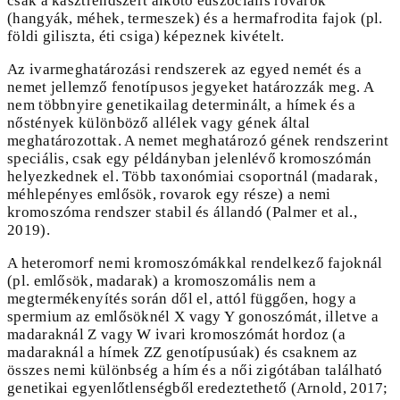
csak a kasztrendszert alkotó euszociális rovarok
(hangyák, méhek, termeszek) és a hermafrodita fajok (pl.
földi giliszta, éti csiga) képeznek kivételt.
Az ivarmeghatározási rendszerek az egyed nemét és a
nemet jellemző fenotípusos jegyeket határozzák meg. A
nem többnyire genetikailag determinált, a hímek és a
nőstények különböző allélek vagy gének által
meghatározottak. A nemet meghatározó gének rendszerint
speciális, csak egy példányban jelenlévő kromoszómán
helyezkednek el. Több taxonómiai csoportnál (madarak,
méhlepényes emlősök, rovarok egy része) a nemi
kromoszóma rendszer stabil és állandó (Palmer et al.,
2019).
A heteromorf nemi kromoszómákkal rendelkező fajoknál
(pl. emlősök, madarak) a kromoszomális nem a
megtermékenyítés során dől el, attól függően, hogy a
spermium az emlősöknél X vagy Y gonoszómát, illetve a
madaraknál Z vagy W ivari kromoszómát hordoz (a
madaraknál a hímek ZZ genotípusúak) és csaknem az
összes nemi különbség a hím és a női zigótában található
genetikai egyenlőtlenségből eredeztethető (Arnold, 2017;