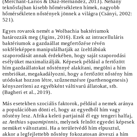
(Merchant-Larios & Díaz-Hernández, 2013). Néhány
teknősfajban kisebb hőmérsékleten hímek, nagyobb
hőmérsékleten nőstények jönnek a világra (Csányi, 2002:
521).
Egyes rovarok nemét a Wolbachia baktériumok
határozzák meg (Jigins, 2016). Ezek az intracelluláris
baktériumok a gazdaállat megfertőzése révén
sokféleképpen manipulálhatják az ízeltlábúak
szaporodását annak érdekében, hogy saját szaporodási
esélyüket maximalizálják. Képesek például a fertőzött
hím gazdaállatokat nősténnyé alakítani, megölni a hím
embriókat, megakadályozni, hogy a fertőzött nőstény hím
utódokat hozzon létre, szűznemzésre (parthenogenesis)
kényszeríteni az egyébként váltivarú állatokat, stb.
(Bagheri et al., 2019).
Más esetekben szociális faktorok, például a nemek aránya
a populációban dönti el, hogy az egyedből hím vagy
nőstény lesz. Afrika keleti partjainál él egy tengeri halfaj,
az
Anthias squamipinnis
, melynek felnőtt egyedei képesek
nemüket változtatni. Ha a területvédő hím elpusztul,
akkor a legfejlettebb nőstény fokozatosan átveszi a hím