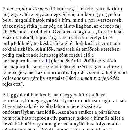
A
hermaphroditismus
(hímnősség), kétféle ivarnak (hím,
nő) egyesítése egyazon egyénben, amikor egy egyeden
belül megtalálhatók mind a hím, mind a női ivarszervek,
viszonylag ritka jelenség az állatvilágban, az összes faj
kb. 5%-ánál fordul elő. Gyakori a csigáknál, koralloknál,
zsákállatoknál, laposférgeknél (valódi mételyek). A
polipféléknél, tüskésbőrűeknél és halaknál viszont már
sokkal ritkább. A hüllők, madarak és emlősök esetében
pedig csak rendellenességként fordul elő a
hermaphroditismus
[1]
(Jarne & Auld, 2006). A valódi
hermaphroditismus az emlősöknél azért is igen nehezen
lehetséges, mert az embrionális fejlődés során a két gonád
kölcsönösen gátolja egymást (lásd
Humán ivarfejlődés
fejezetet).
A leggyakrabban két hímnős egyed kölcsönösen
termékenyíti meg egymást. Ilyenkor ondócsomagot adnak
át egymásnak, és ez általában a peterakásig az
ondótartályban tárolódik. Azonban amikor a párzáshoz
nem található reproduktív partner, akkor a hímnős állat a
kevésbé hatékony önmegtermékenyítéshez folyamodik
(Bachtrong et al., 2014), aminek során genetikailag