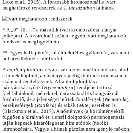
Loke et al., 2015). A fontosabb kromoszomális ivart
meghatározó rendszerek az
1. táblázatban
láthatók.
* A „0”, ill. „-” a második ivari kromoszóma hiányát
jelképezi. A rovaroknál számos egyéb ivart meghatározó
rendszer is megfigyelhető.
** Egyes halfajoknál, kétéltűeknél és gyíkoknál, valamint
puhatestűeknél is előfordul.
A
haplodiploiditás
olyan szex-determináló rendszer, ahol
a hímek haploid, a nőstények pedig diploid kromoszóma
számmal rendelkeznek. A haplodiploiditás a
hártyásszárnyúak (
Hymenoptera
) rendjébe tartozó
ízeltlábúaknál, méheknél, darazsaknál és hangyáknál
fordul elő, de a jelenséget leírták fonálférgek (
Nematoda
),
kerekesférgek (
Rotifera
) és atkák (
Mite
) esetében is
(Blackmon et al., 2017). A nőstények (a körülményektől
függően a királynő és a steril dolgozók) partenogenezis
útján képesek kizárólagosan hím utódok (herék)
létrehozására. Vagyis a hímek párzást nem igénylő módon,