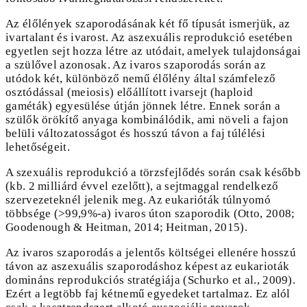
Az élőlények szaporodásának két fő típusát ismerjük, az
ivartalant és ivarost. Az aszexuális reprodukció esetében
egyetlen sejt hozza létre az utódait, amelyek tulajdonságai
a szülővel azonosak. Az ivaros szaporodás során az
utódok két, különböző nemű élőlény által számfelező
osztódással (meiosis) előállított ivarsejt (haploid
gaméták) egyesülése útján jönnek létre. Ennek során a
szülők örökítő anyaga kombinálódik, ami növeli a fajon
belüli változatosságot és hosszú távon a faj túlélési
lehetőségeit.
A szexuális reprodukció a törzsfejlődés során csak később
(kb. 2 milliárd évvel ezelőtt), a sejtmaggal rendelkező
szervezeteknél jelenik meg. Az eukarióták túlnyomó
többsége (>99,9%-a) ivaros úton szaporodik (Otto, 2008;
Goodenough & Heitman, 2014; Heitman, 2015).
Az ivaros szaporodás a jelentős költségei ellenére hosszú
távon az aszexuális szaporodáshoz képest az eukarioták
domináns reprodukciós stratégiája (Schurko et al., 2009).
Ezért a legtöbb faj kétnemű egyedeket tartalmaz. Ez alól