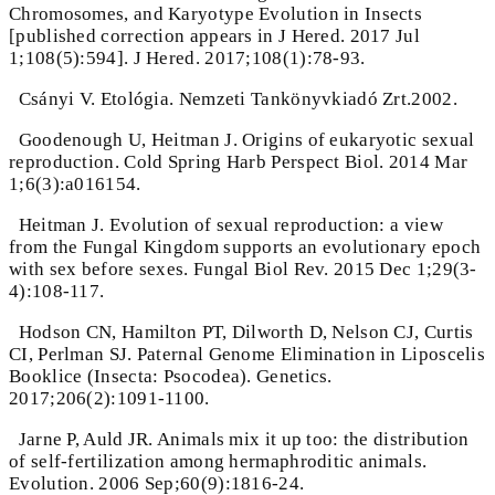
Chromosomes, and Karyotype Evolution in Insects
[published correction appears in J Hered. 2017 Jul
1;108(5):594]. J Hered. 2017;108(1):78-93.
Csányi V. Etológia. Nemzeti Tankönyvkiadó Zrt.2002.
Goodenough U, Heitman J. Origins of eukaryotic sexual
reproduction. Cold Spring Harb Perspect Biol. 2014 Mar
1;6(3):a016154.
Heitman J. Evolution of sexual reproduction: a view
from the Fungal Kingdom supports an evolutionary epoch
with sex before sexes. Fungal Biol Rev. 2015 Dec 1;29(3-
4):108-117.
Hodson CN, Hamilton PT, Dilworth D, Nelson CJ, Curtis
CI, Perlman SJ. Paternal Genome Elimination in Liposcelis
Booklice (Insecta: Psocodea). Genetics.
2017;206(2):1091-1100.
Jarne P, Auld JR. Animals mix it up too: the distribution
of self-fertilization among hermaphroditic animals.
Evolution. 2006 Sep;60(9):1816-24.