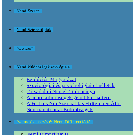
Nemi Szerep
Nemi Sztereotípiák
“Gender”
Nemi különbségek etiológiája
Evolúciós Magyarázat
Szociológiai és pszichológiai elméletek
Társadalmi Nemek Tudománya
A nemi különbségek genetikai háttere
A Férfi és Női Szexualitás Hátterében Álló
Neuroanatómiai Különbségek
Ivarmeghatározás és Nemi Differenciáció
Nemi Dimorfizmus