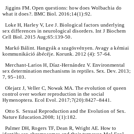
Jiggins FM. Open questions: how does Wolbachia do
what it does?. BMC Biol. 2016;14(1):92.
Loke H, Harley V, Lee J. Biological factors underlying
sex differences in neurological disorders. Int J Biochem
Cell Biol. 2015 Aug;65:139-50.
Markó Bálint. Hangyák a szagösvényen. Avagy a kémiai
kommunikáció ábécéje. Korunk. 2012 (4): 57-64.
Merchant-Larios H, Díaz-Hernández V. Environmental
sex determination mechanisms in reptiles. Sex. Dev. 2013;
7, 95–103.
Olejarz J, Veller C, Nowak MA. The evolution of queen
control over worker reproduction in the social
Hymenoptera. Ecol Evol. 2017;7(20):8427–8441.
Otto S. Sexual Reproduction and the Evolution of Sex.
Nature Education.2008; 1(1):182.
Palmer DH, Rogers TF, Dean R, Wright AE. How to