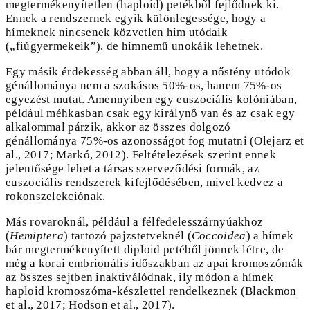
megtermékenyítetlen (haploid) petékből fejlődnek ki.
Ennek a rendszernek egyik különlegessége, hogy a
hímeknek nincsenek közvetlen hím utódaik
(„fiúgyermekeik”), de hímnemű unokáik lehetnek.
Egy másik érdekesség abban áll, hogy a nőstény utódok
génállománya nem a szokásos 50%-os, hanem 75%-os
egyezést mutat. Amennyiben egy euszociális kolóniában,
például méhkasban csak egy királynő van és az csak egy
alkalommal párzik, akkor az összes dolgozó
génállománya 75%-os azonosságot fog mutatni (Olejarz et
al., 2017; Markó, 2012). Feltételezések szerint ennek
jelentősége lehet a társas szerveződési formák, az
euszociális rendszerek kifejlődésében, mivel kedvez a
rokonszelekciónak.
Más rovaroknál, például a félfedelesszárnyúakhoz
(
Hemiptera
) tartozó pajzstetveknél (
Coccoidea
) a hímek
bár megtermékenyített diploid petéből jönnek létre, de
még a korai embrionális időszakban az apai kromoszómák
az összes sejtben inaktiválódnak, ily módon a hímek
haploid kromoszóma-készlettel rendelkeznek (Blackmon
et al., 2017; Hodson et al., 2017).