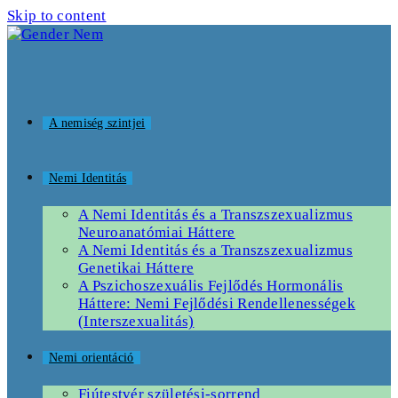
Skip to content
A nemiség szintjei
Nemi Identitás
A Nemi Identitás és a Transzszexualizmus
Neuroanatómiai Háttere
A Nemi Identitás és a Transzszexualizmus
Genetikai Háttere
A Pszichoszexuális Fejlődés Hormonális
Háttere: Nemi Fejlődési Rendellenességek
(Interszexualitás)
Nemi orientáció
Fiútestvér születési-sorrend