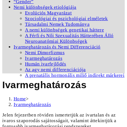
“Gender”
Nemi különbségek etiológiája
Evolúciós Magyarázat
Szociológiai és pszichológiai elméletek
Társadalmi Nemek Tudománya
A nemi különbségek genetikai háttere
A Férfi és Női Szexualitás Hátterében Álló
Neuroanatómiai Különbségek
Ivarmeghatározás és Nemi Differenciáció
Nemi Dimorfizmus
Ivarmeghatározás
Humán ivarfejlődés
Az agy nemi differenciációja
A prenatális hormonális miliő indirekt márkerei
Ivarmeghatározás
Home
>
Ivarmeghatározás
Jelen fejezetben röviden ismertetjük az ivartalan és az
ivaros szaporodás sajátosságait, valamint áttekintjük a
fontosabb ivarmeghatározási rendszereket.