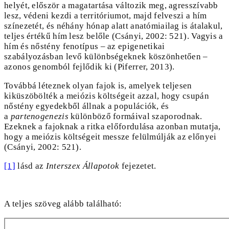
helyét, először a magatartása változik meg, agresszívabb
lesz, védeni kezdi a territóriumot, majd felveszi a hím
színezetét, és néhány hónap alatt anatómiailag is átalakul,
teljes értékű hím lesz belőle (Csányi, 2002: 521). Vagyis a
hím és nőstény fenotípus – az epigenetikai
szabályozásban levő különbségeknek köszönhetően –
azonos genomból fejlődik ki (Piferrer, 2013).
Továbbá léteznek olyan fajok is, amelyek teljesen
kiküszöbölték a meiózis költségeit azzal, hogy csupán
nőstény egyedekből állnak a populációk, és
a
partenogenezis
különböző formáival szaporodnak.
Ezeknek a fajoknak a ritka előfordulása azonban mutatja,
hogy a meiózis költségeit messze felülmúlják az előnyei
(Csányi, 2002: 521).
[1]
lásd az
Interszex Állapotok
fejezetet.
A teljes szöveg alább található: