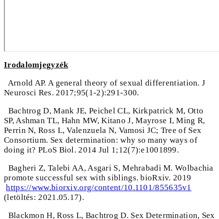
Irodalomjegyzék
Arnold AP. A general theory of sexual differentiation. J
Neurosci Res. 2017;95(1-2):291-300.
Bachtrog D, Mank JE, Peichel CL, Kirkpatrick M, Otto
SP, Ashman TL, Hahn MW, Kitano J, Mayrose I, Ming R,
Perrin N, Ross L, Valenzuela N, Vamosi JC; Tree of Sex
Consortium. Sex determination: why so many ways of
doing it? PLoS Biol. 2014 Jul 1;12(7):e1001899.
Bagheri Z, Talebi AA, Asgari S, Mehrabadi M. Wolbachia
promote successful sex with siblings. bioRxiv. 2019
https://www.biorxiv.org/content/10.1101/855635v1
(letöltés: 2021.05.17).
Blackmon H, Ross L, Bachtrog D. Sex Determination, Sex