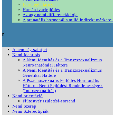
Ivarmeghatározás
Humán ivarfejlődés
Az agy nemi differenciációja
A prenatális hormonális miliő indirekt márkerei
A nemiség szintjei
Nemi Identitás
A Nemi Identitás és a Transzszexualizmus
Neuroanatómiai Háttere
A Nemi Identitás és a Transzszexualizmus
Genetikai Háttere
A Pszichoszexuális Fejlődés Hormonális
Háttere: Nemi Fejlődési Rendellenességek
(Interszexualitás)
Nemi orientáció
Fiútestvér születési-sorrend
Nemi Szerep
Nemi Sztereotípiák