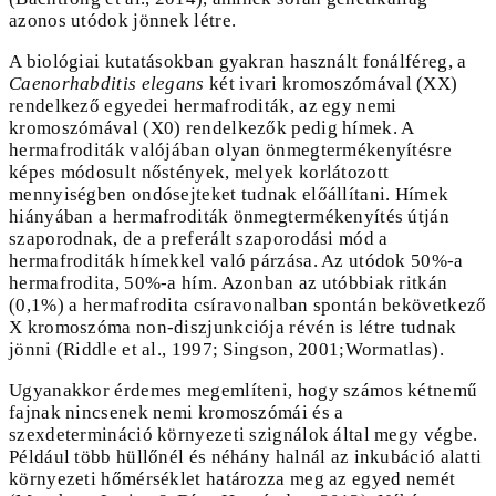
azonos utódok jönnek létre.
A biológiai kutatásokban gyakran használt fonálféreg, a
Caenorhabditis elegans
két ivari kromoszómával (XX)
rendelkező egyedei hermafroditák, az egy nemi
kromoszómával (X0) rendelkezők pedig hímek. A
hermafroditák valójában olyan önmegtermékenyítésre
képes módosult nőstények, melyek korlátozott
mennyiségben ondósejteket tudnak előállítani. Hímek
hiányában a hermafroditák önmegtermékenyítés útján
szaporodnak, de a preferált szaporodási mód a
hermafroditák hímekkel való párzása. Az utódok 50%-a
hermafrodita, 50%-a hím. Azonban az utóbbiak ritkán
(0,1%) a hermafrodita csíravonalban spontán bekövetkező
X kromoszóma non-diszjunkciója révén is létre tudnak
jönni (Riddle et al., 1997; Singson, 2001;Wormatlas).
Ugyanakkor érdemes megemlíteni, hogy számos kétnemű
fajnak nincsenek nemi kromoszómái és a
szexdetermináció környezeti szignálok által megy végbe.
Például több hüllőnél és néhány halnál az inkubáció alatti
környezeti hőmérséklet határozza meg az egyed nemét