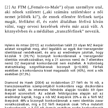
[2]
Az FTM („Female-to-Male”) olyan személyre utal,
aki nőnek született („aki számára születéskor a női
nemet jelölték ki”), de ennek ellenére férfinek tartja
magát, férfiként él, és ezért általában férfivá kíván
válni, vagy orvosi kezelések révén már azzá vált. A
köznyelvben és a médiában „transzférfinek” nevezik.
Hylens és mtsai (2012) az irodalomban talált 23 olyan MZ ikerpár
adatait vizsgáltak meg, ahol legalább az egyik iker transzgender
identitással rendelkezett, és arra az eredményre jutottak, hogy
közülük 9 (39,1%) bizonyult konkordánsnak a transzgender
identitás vonatkozásában, míg a 21 azonos nemű és 7 ellentétes
nemű DZ ikerpárnál konkordanciát nem észleltek. A különbség
statisztikailag szignifikánsnak bizonyult (p=0,005). Férfiak
esetében a konkordancia kissé magasabb volt (40%), mint a nők
esetében (37,5%).
Diamond és Hawk (2004) az irodalomban 27 férfi és 16 női, a
transzszexualitás szempontjából konkordáns vagy diszkordáns
ikerpárt talált, és internetes felmérés alapján további 69 ilyen
ikerpárt azonosított. Az adataik feldolgozása alapján azt az
eredményt kapták, hogy a női MZ ikerpárok 20%-a és a férfi MZ
ikerpárok 48%-a bizonyult konkordánsnak a nemi identitás zavar
vonatkozásában, míg a DZ férfi ikerpárok csak 14%-a mutatott
konkordanciát, a 3 DZ női ikerpár esetében pedig konkordanciát