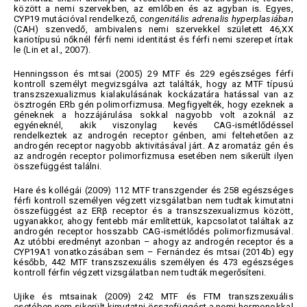
között a nemi szervekben, az emlőben és az agyban is. Egyes,
CYP19 mutációval rendelkező,
congenitális adrenalis hyperplasiában
(CAH) szenvedő, ambivalens nemi szervekkel született 46,XX
kariotípusú nőknél férfi nemi identitást és férfi nemi szerepet írtak
le (Lin et al., 2007).
Henningsson és mtsai (2005) 29 MTF és 229 egészséges férfi
kontroll személyt megvizsgálva azt találták, hogy az MTF típusú
transzszexualizmus kialakulásának kockázatára hatással van az
ösztrogén ERb gén polimorfizmusa. Megfigyelték, hogy ezeknek a
géneknek a hozzájárulása sokkal nagyobb volt azoknál az
egyéneknél, akik viszonylag kevés CAG-ismétlődéssel
rendelkeztek az androgén receptor génben, ami feltehetően az
androgén receptor nagyobb aktivitásával járt. Az aromatáz gén és
az androgén receptor polimorfizmusa esetében nem sikerült ilyen
összefüggést találni.
Hare és kollégái (2009) 112 MTF transzgender és 258 egészséges
férfi kontroll személyen végzett vizsgálatban nem tudtak kimutatni
összefüggést az ERβ receptor és a transzszexualizmus között,
ugyanakkor, ahogy fentebb már említettük, kapcsolatot találtak az
androgén receptor hosszabb CAG-ismétlődés polimorfizmusával.
Az utóbbi eredményt azonban – ahogy az androgén receptor és a
CYP19A1 vonatkozásában sem – Fernández és mtsai (2014b) egy
később, 442 MTF transzszexuális személyen és 473 egészséges
kontroll férfin végzett vizsgálatban nem tudták megerősíteni.
Ujike és mtsainak (2009) 242 MTF és FTM transzszexuális
esetében nem sikerült kimutatni összefüggést a nemi hormonokkal