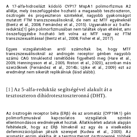
A 17-alfa-hidroxilázt kódoló CYP17 MspA1 polimorfizmus A2
allélje, mely összefüggésbe hozható a magasabb tesztoszteron,
ösztrogén és progeszteron szintekkel, nagyobb gyakoriságot
mutatott FTM transzszexuálisoknál, de nem az MTF egyéneknél
(Bentz et al., 2008; Fernández et al., 2015). Ugyanakkor az 5-alfa-
reduktáz
[1]
gén polimorfizmusában nem találtak olyan eltérést, ami
összefüggésbe hozható lett volna az MTF vagy az FTM
transzszexualitással (Bentz et al., 2008; Fisher et al., 2017).
Egyes vizsgálatokban arról számoltak be, hogy MTF
transzszexuálisoknál az androgén receptor génben nagyobb
számú CAG trinukleotid ismétlődés figyelhető meg (Hare et al.,
2009; Henningsson et al., 2005; Ristori et al., 2020), azonban más
szerzőknek (Fernández et al., 2014b; Ujike et al., 2009) ezt az
eredményt nem sikerült replikálniuk (lásd alább).
[1]
Az 5-alfa-reduktáz segítségével alakult át a
tesztoszteron dihidrotesztoszteronná (DHT).
Az ösztrogén receptor béta (ERβ) és az aromatáz (CYP19A1) gén
polimorfizmusával kapcsolatos vizsgálatok szintén
ellentmondásos eredményeket hoztak. Állatkísérleti adatok alapján
feltételezik, hogy az ERβ hímeknél az agy és a viselkedés
defeminizációjában játszik szerepet (Kudwa et al., 2005). Az
aromatáz enzim alakítja át a tesztoszteront ösztrogenné, többek