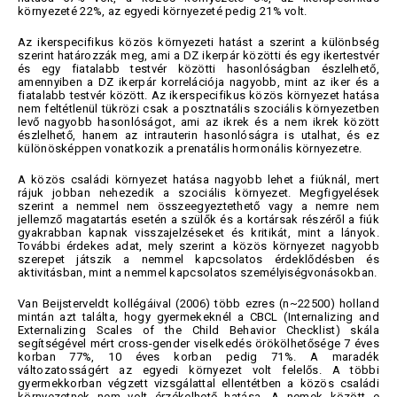
környezeté 22%, az egyedi környezeté pedig 21% volt.
Az ikerspecifikus közös környezeti hatást a szerint a különbség
szerint határozzák meg, ami a DZ ikerpár közötti és egy ikertestvér
és egy fiatalabb testvér közötti hasonlóságban észlelhető,
amennyiben a DZ ikerpár korrelációja nagyobb, mint az iker és a
fiatalabb testvér között. Az ikerspecifikus közös környezet hatása
nem feltétlenül tükrözi csak a posztnatális szociális környezetben
levő nagyobb hasonlóságot, ami az ikrek és a nem ikrek között
észlelhető, hanem az intrauterin hasonlóságra is utalhat, és ez
különösképpen vonatkozik a prenatális hormonális környezetre.
A közös családi környezet hatása nagyobb lehet a fiúknál, mert
rájuk jobban nehezedik a szociális környezet. Megfigyelések
szerint a nemmel nem összeegyeztethető vagy a nemre nem
jellemző magatartás esetén a szülők és a kortársak részéről a fiúk
gyakrabban kapnak visszajelzéseket és kritikát, mint a lányok.
További érdekes adat, mely szerint a közös környezet nagyobb
szerepet játszik a nemmel kapcsolatos érdeklődésben és
aktivitásban, mint a nemmel kapcsolatos személyiségvonásokban.
Van Beijsterveldt kollégáival (2006) több ezres (n~22500) holland
mintán azt találta, hogy gyermekeknél a CBCL (Internalizing and
Externalizing Scales of the Child Behavior Checklist) skála
segítségével mért cross-gender viselkedés örökölhetősége 7 éves
korban 77%, 10 éves korban pedig 71%. A maradék
változatosságért az egyedi környezet volt felelős. A többi
gyermekkorban végzett vizsgálattal ellentétben a közös családi
környezetnek nem volt érzékelhető hatása. A nemek között e