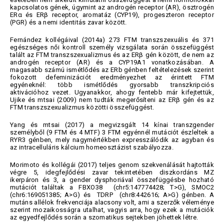
kapcsolatos gének, úgymint az androgén receptor (AR), ösztrogén
ERα és ERβ receptor, aromatáz (CYP19), progeszteron receptor
(PGR) és a nemi identitás zavar között.
Fernández kollégáival (2014a) 273 FTM transzszexuális és 371
egészséges női kontroll személy vizsgálata során összefüggést
talált az FTM transzszexualizmus és az ERβ gén között, de nem az
androgén receptor (AR) és a CYP19A1 vonatkozásában. A
magasabb számú ismétlődés az ERb génben feltételezések szerint
fokozott defeminizációt eredményezhet az érintett FTM
egyéneknél: több ismétlődés gyorsabb transzkripciós
aktivációhoz vezet. Ugyanakkor, ahogy fentebb már kifejtettük,
Ujike és mtsai (2009) nem tudták megerősíteni az ERβ gén és az
FTM transzszexualizmus közötti összefüggést.
Yang és mtsai (2017) a megvizsgált 14 kínai transzgender
személyből (9 FTM és 4 MTF) 3 FTM egyénnél mutációt észleltek a
RYR3 génben, mely nagymértékben expresszálódik az agyban és
az intracelluláris kálcium homeosztázist szabályozza.
Morimoto és kollégái (2017) teljes genom szekvenálását hajtották
végre 5, idegfejlődési zavar tekintetében diszkordáns MZ
ikerpáron és 3, a gender dysphoriával összefüggésbe hozható
mutációt találtak a FBXO38 (chr5:147774428; T>G), SMOC2
(chr6:169051385; A>G) és TDRP (chr8:442616; A>G) génben. A
mutáns allélok frekvenciája alacsony volt, ami a szerzők véleménye
szerint mozaikosságra utalhat, vagyis arra, hogy ezek a mutációk
az egyedfejlődés során a szomatikus sejtekben jöhettek létre.