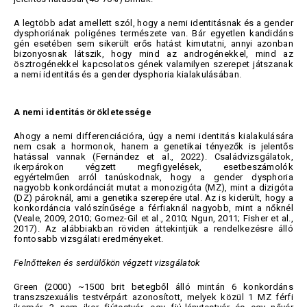
A legtöbb adat amellett szól, hogy a nemi identitásnak és a gender
dysphoriának poligénes természete van. Bár egyetlen kandidáns
gén esetében sem sikerült erős hatást kimutatni, annyi azonban
bizonyosnak látszik, hogy mind az androgénekkel, mind az
ösztrogénekkel kapcsolatos gének valamilyen szerepet játszanak
a nemi identitás és a gender dysphoria kialakulásában.
A nemi identitás örökletessége
Ahogy a nemi differenciációra, úgy a nemi identitás kialakulására
nem csak a hormonok, hanem a genetikai tényezők is jelentős
hatással vannak (Fernández et al., 2022). Családvizsgálatok,
ikerpárokon végzett megfigyelések, esetbeszámolók
egyértelműen arról tanúskodnak, hogy a gender dysphoria
nagyobb konkordánciát mutat a monozigóta (MZ), mint a dizigóta
(DZ) pároknál, ami a genetika szerepére utal. Az is kiderült, hogy a
konkordáncia valószínűsége a férfiaknál nagyobb, mint a nőknél
(Veale, 2009, 2010; Gomez-Gil et al., 2010; Ngun, 2011; Fisher et al.,
2017). Az alábbiakban röviden áttekintjük a rendelkezésre álló
fontosabb vizsgálati eredményeket.
Felnőtteken és serdülőkön végzett vizsgálatok
Green (2000) ~1500 brit betegből álló mintán 6 konkordáns
transzszexuális testvérpárt azonosított, melyek közül 1 MZ férfi