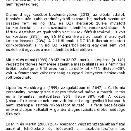
nem figyeltek meg.
Diamond egy későbbi közleményében (2013) az előbbi adatok
frissítése után újabb eredményekről számolt be, melyek szerint az
összes férfi és női (MZ és DZ) ikerpárok 20%-a mutatott
konkordánciát a transzszexuális identitás vonatkozásában. A
férfiak esetében ez gyakoribb volt: 39 MZ férfi ikerpárból 13 volt
konkordáns (33%), míg 35 MZ női ikerpárból csak 8 bizonyult
konkordánsnak (23%). A 21-ből csak 1 DZ férfi ikerpár mutatott
konkordánciát, a 15 női DZ ikerpárból pedig egyiknél sem volt
észlelhető egyezés a nemi identitás tekintetében.
Mitchel és mtsai (1989) 38 MZ és 32 DZ amerikai ikerpáron (n=140)
végzett kérdőíves felmérése szerint a maszkulinitás és a feminitás
örökölhetősége a 8-15 éves korú serdülőknél ~47%, illetve ~25%
volt. A fennmaradt változatosság az egyedi környezeti hatásoknak
volt betudható.
Lippa és Hershberger (1999) vizsgálatában (n=2647) a California
Personality Inventory scale egyes tételeivel mérve a maszkulinitás
és a feminitás heritabilitása 36%, illetve 38% volt. A közös
(„shared”) környezetnek nem volt érdemi megfigyelhető hatása. A
nemi szereppel szintén rokonságot mutató – a fenti becslőskála
értékei alapján kalkulált – gender diagnoszticitás örökölhetősége
53% volt.
Loehlin és Martin (2000) 2647 ikerpáron végzett vizsgálatban fiatal
ausztrál felnőtteknél és időseknél a maszkulinitás/feminitás