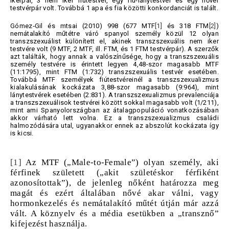
ikerpár, 3 nem iker fiútestvér, egy fiú-lánytestvér és egy nővér
testvérpár volt. Továbbá 1 apa és fia közötti konkordanciát is talált.
Gómez‐Gil és mtsai (2010) 998 (677 MTF
[1]
és 318 FTM
[2]
)
nemátalakító műtétre váró spanyol személy közül 12 olyan
transzszexuálist különített el, akinek transzszexuális nem iker
testvére volt (9 MTF, 2 MTF, ill. FTM, és 1 FTM testvérpár). A szerzők
azt találták, hogy annak a valószínűsége, hogy a transzszexuális
személy testvére is érintett legyen 4,48-szor magasabb MTF
(11:1795), mint FTM (1:732) transzszexuális testvér esetében.
Továbbá MTF személyek fiútestvéreinél a transzszexualizmus
kialakulásának kockázata 3,88-szor magasabb (9:964), mint
lánytestvérek esetében (2:831). A transzszexualizmus prevalenciája
a transzszexuálisok testvérei között sokkal magasabb volt (1/211),
mint ami Spanyolországban az átalagpopuláció vonatkozásában
akkor várható lett volna. Ez a transzszexualizmus családi
halmozódására utal, ugyanakkor ennek az abszolút kockázata így
is kicsi.
[1]
Az MTF („Male-to-Female”) olyan személy, aki
férfinek született („akit születéskor férfiként
azonosítottak”), de jelenleg nőként határozza meg
magát és ezért általában nővé akar válni, vagy
hormonkezelés és nemátalakító műtét útján már azzá
vált. A köznyelv és a média esetükben a „transznő”
kifejezést használja.