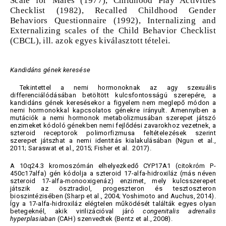
Scale for Males (1977), Childhood Play Activities
Checklist (1982), Recalled Childhood Gender
Behaviors Questionnaire (1992), Internalizing and
Externalizing scales of the Child Behavior Checklist
(CBCL), ill. azok egyes kiválasztott tételei.
Kandidáns gének keresése
Tekintettel a nemi hormonoknak az agy szexuális
differenciálódásában betöltött kulcsfontosságú szerepére, a
kandidáns gének keresésekor a figyelem nem meglepő módon a
nemi hormonokkal kapcsolatos génekre irányult. Amennyiben a
mutációk a nemi hormonok metabolizmusában szerepet játszó
enzimeket kódoló génekben nemi fejlődési zavarokhoz vezetnek, a
szteroid receptorok polimorfizmusa feltételezések szerint
szerepet játszhat a nemi identitás kialakulásában (Ngun et al.,
2011; Saraswat et al., 2015; Fisher et al. 2017).
A 10q24.3 kromoszómán elhelyezkedő CYP17A1 (citokróm P-
450c17alfa) gén kódolja a szteroid 17-alfa-hidroxiláz (más néven
szteroid 17-alfa-monooxigenáz) enzimet, mely kulcsszerepet
játszik az ösztradiol, progeszteron és tesztoszteron
bioszintézisében (Sharp et al., 2004; Yoshimoto and Auchus, 2014).
Így a 17-alfa-hidroxiláz elégtelen működését találták egyes olyan
betegeknél, akik virilizációval járó
congenitalis adrenalis
hyperplasiaban
(CAH) szenvedtek (Bentz et al., 2008).