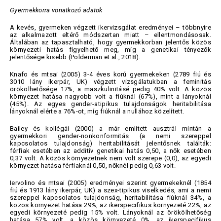
Gyermekkorra vonatkozó adatok
A kevés, gyermeken végzett ikervizsgálat eredményei – többnyire
az alkalmazott eltérő módszertan miatt – ellentmondásosak.
Általában az tapasztalható, hogy gyermekkorban jelentős közös
környezeti hatás figyelhető meg, míg a genetikai tényezők
jelentősége kisebb (Polderman et al., 2018).
Knafo és mtsai (2005) 3-4 éves korú gyermekeken (2789 fiú és
3010 lány ikerpár, UK) végzett vizsgálatukban a feminitás
örökölhetősége 17%, a maszkulinitásé pedig 40% volt. A közös
környezet hatása nagyobb volt a fiúknál (67%), mint a lányoknál
(45%). Az egyes gender-atipikus tulajdonságok heritabilitása
lányoknál elérte a 76%-ot, míg fiúknál a nullához közelített.
Bailey és kollégái (2000) a már említett ausztrál mintán a
gyermekkori gender-nonkonformitás (a nemi szereppel
kapcsolatos tulajdonság) heritabilitását jelentősnek találták:
férfiak esetében az additív genetikai hatás 0,50, a nők esetében
0,37 volt. A közös környezetnek nem volt szerepe (0,0), az egyedi
környezet hatása férfiaknál 0,50, nőknél pedig 0,63 volt.
Iervolino és mtsai (2005) eredményei szerint gyermekeknél (1854
fiú és 1913 lány ikerpár, UK) a szex-tipikus viselkedés, ami a nemi
szereppel kapcsolatos tulajdonság, heritabilitása fiúknál 34%, a
közös környezet hatása 29%, az ikerspecifikus környezeté 22%, az
egyedi környezeté pedig 15% volt. Lányoknál az örökölhetőség
hatása 57% volt, a közös környezeté 0%, az ikerspecifikus