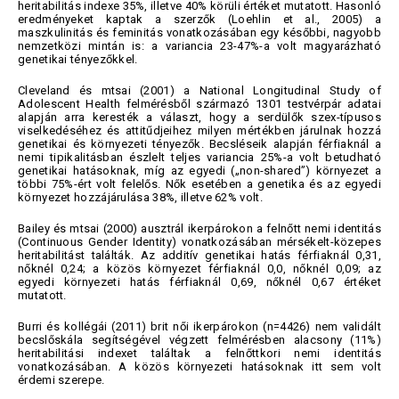
heritabilitás indexe 35%, illetve 40% körüli értéket mutatott. Hasonló
eredményeket kaptak a szerzők (Loehlin et al., 2005) a
maszkulinitás és feminitás vonatkozásában egy későbbi, nagyobb
nemzetközi mintán is: a variancia 23-47%-a volt magyarázható
genetikai tényezőkkel.
Cleveland és mtsai (2001) a National Longitudinal Study of
Adolescent Health felmérésből származó 1301 testvérpár adatai
alapján arra keresték a választ, hogy a serdülők szex-típusos
viselkedéséhez és attitűdjeihez milyen mértékben járulnak hozzá
genetikai és környezeti tényezők. Becsléseik alapján férfiaknál a
nemi tipikalitásban észlelt teljes variancia 25%-a volt betudható
genetikai hatásoknak, míg az egyedi („non-shared”) környezet a
többi 75%-ért volt felelős. Nők esetében a genetika és az egyedi
környezet hozzájárulása 38%, illetve 62% volt.
Bailey és mtsai (2000) ausztrál ikerpárokon a felnőtt nemi identitás
(Continuous Gender Identity) vonatkozásában mérsékelt-közepes
heritabilitást találták. Az additív genetikai hatás férfiaknál 0,31,
nőknél 0,24; a közös környezet férfiaknál 0,0, nőknél 0,09; az
egyedi környezeti hatás férfiaknál 0,69, nőknél 0,67 értéket
mutatott.
Burri és kollégái (2011) brit női ikerpárokon (n=4426) nem validált
becslőskála segítségével végzett felmérésben alacsony (11%)
heritabilitási indexet találtak a felnőttkori nemi identitás
vonatkozásában. A közös környezeti hatásoknak itt sem volt
érdemi szerepe.