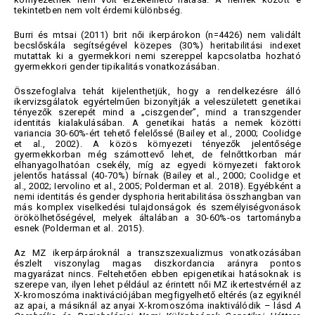
tekintetben nem volt érdemi különbség.
Burri és mtsai (2011) brit női ikerpárokon (n=4426) nem validált
becslőskála segítségével közepes (30%) heritabilitási indexet
mutattak ki a gyermekkori nemi szereppel kapcsolatba hozható
gyermekkori gender tipikalitás vonatkozásában.
Összefoglalva tehát kijelenthetjük, hogy a rendelkezésre álló
ikervizsgálatok egyértelműen bizonyítják a veleszületett genetikai
tényezők szerepét mind a „ciszgender”, mind a transzgender
identitás kialakulásában. A genetikai hatás a nemek közötti
variancia 30-60%-ért tehető felelőssé (Bailey et al., 2000; Coolidge
et al., 2002). A közös környezeti tényezők jelentősége
gyermekkorban még számottevő lehet, de felnőttkorban már
elhanyagolhatóan csekély, míg az egyedi környezeti faktorok
jelentős hatással (40-70%) bírnak (Bailey et al., 2000; Coolidge et
al., 2002; Iervolino et al., 2005; Polderman et al. 2018). Egyébként a
nemi identitás és gender dysphoria heritabilitása összhangban van
más komplex viselkedési tulajdonságok és személyiségvonások
örökölhetőségével, melyek általában a 30-60%-os tartományba
esnek (Polderman et al. 2015).
Az MZ ikerpárpároknál a transzszexualizmus vonatkozásában
észlelt viszonylag magas diszkordancia arányra pontos
magyarázat nincs. Feltehetően ebben epigenetikai hatásoknak is
szerepe van, ilyen lehet például az érintett női MZ ikertestvérnél az
X-kromoszóma inaktivációjában megfigyelhető eltérés (az egyiknél
az apai, a másiknál az anyai X-kromoszóma inaktiválódik – lásd
A