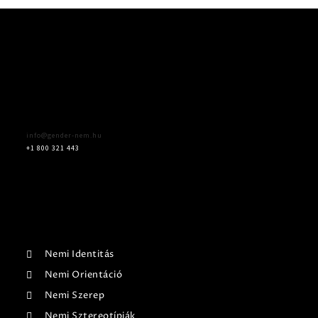
info@gender-nem.hu
+1 800 321 443
Nemi Identitás
Nemi Orientáció
Nemi Szerep
Nemi Sztereotípiák