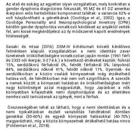
Az első és sokáig az egyetlen olyan vizsgálatban, mely konkrétan a
gender dysphoria diagnózisra fokuszált, 95 MZ és 61 DZ amerikai
ikerpáron erős heritabilitási komponenst találtak: a variancia 62%-a
volt tulajdonítható a génetikának (Coolidge et al., 2002). Igaz, a
Coolidge Personality and Neuropsychological Inventory (CPNI)
kérdőív gender dysphoriára vonatkozó kérdéseit az anyáktól vették
fel, ami kissé megkérdőjelezi az ily módszerrel kapott eredmények
hitelességét.
Sasaki és mtsai (2016) DSM-IV kritériumait követő kérdőíves
felmérésen alapuló vizsgálatukban a nemi identitás zavar
tüneteinek örökölhetőségére vonatkozóan japán mintán (1961 férfi
és 2333 női ikerpár, 3-27 é.k.) a következő értékeket kapták: fiúknál
15%, serdülőkorú férfiaknál 0%, felnőtt férfiaknál 0%; lányoknál
84%, serdülőkorú nőknél 41%, felnőtt nőknél 11%. Gyermek- és
serdülőkorban a közös családi környezetnek még érzékelhető
hatása volt, de felnőttkorban már nem volt szignifikáns. A szerzők
a nemek között a környezeti hatásban és örökölhetőségben mért
nagy különbséget azzal magyarázták, hogy Japánban a nők
könnyebben kifejezhetik nemi dysphoriájukat és az ellentétes
nemhez való tartozásnak az igényét, mint a férfiak.
Összességében tehát az látható, hogy a nemi identitásban és a
nemi tipikalitásban észlelt variabilitás felnőtteknél döntően
genetikai (30-60%) és egyedi környezeti hatásokkal (40-70%)
magyarázható, míg a közös környezetnek értékelhető hatása nincs
(Polderman et al., 2018).