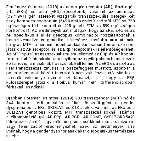
Fernández és mtsai (2018) az androgén receptor (AR), ösztrogén
alfa (ERα) és béta (ERβ) receptorok, valamint az aromatáz
(CYP19A1) gén szerepét vizsgálták transzszexuális betegek két
nagy homogén csoportján (549 korai kezdetű androfil MTF vs 728
egészséges férfi kontroll és 425 ginefil FTM vs 599 egészséges
női kontroll). Az eredmények azt mutatják, hogy az ERβ, ERα és az
AR specifikus allél és genotípus kombinációi hozzátartoznak a
transzszexualizmus genetikai hátteréhez, továbbá arra utalnak,
hogy az MTF típusú nemi identitás kialakulásában fontos szerepet
játszik az AR receptor, és az ERβ receptornak is jelentősége lehet.
Az MTF típusú transzszexualizmusra jellemző az ERβ és AR közötti
fordított allélinterakció: amennyiben az egyik polimorfizmus ezek
közül rövid, a másiknak hosszúnak kell lennie. Az ERβ és az ERα az
FTM transzszexualizmussal is összefüggést mutatott, azonban a
polimorfizmusok között interakció nem volt észlelhető. Mindez a
szerzők véleménye szerint azt támasztja alá, hogy az ERβ
kulcsszerepet játszik a tipikus humán nemi differenciációban
férfiaknál és nőknél.
Újabban Foreman és mtsai (2019) 380 transzgender (MTF) nő és
344 kontroll férfi mintáján találtak összefüggést a gender
dysphoria és az ERα, SRD5A2, és STS allélok, valamint az ERα és a
SULT2A1 genotípus között. MTF transzszexuálisoknál számos
allélkombináció (pl. AR-ERβ, AR-PGR, AR-COMT, CYP17-SRD5A2)
túlreprezentációját figyelték meg, ami csökkent maszkulinizációt
vagy feminizációt eredményezhet. Ezek az eredmények arra
utalnak, hogy a gender dysphoriának akár oligogenikus természete
is lehet.