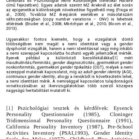
Cerebrális és Pszichológiai Nemi Különbségek Genetikai Háttere
című fejezetben). Egyes adatok szerint MZ ikreknél az élet során
az epigenetikai különbségek növekedése figyelhető meg (Fraga et
al., 2005). Továbbá MZ ikerpárok esetében a másolatszám
változatosságban (copy number variations – CNV) is lehetnek
eltérések (Bruder et al., 2008; Mkrtchyan et al., 2010; Bloom et al.,
2013).
Ugyanakkor fontos kiemelni, hogy a vizsgálatok döntő
többségében nem magát a nemi identitást vagy a gender
dysphoriát vizsgálták, hanem a nemi identitással vagy még inkább
a nemi szereppel kapcsolatba hozható egyéb jellemzőket mérték.
Ilyenek például a különböző becslőskálákkal
[1]
mért
maszkulinitás/feminitás
,
gender diagnoszticitás
,
gyermekkori gender
nonkonformitás
,
gyermekkori gender tipikalitás
(CGT), melyek a nemi
szereppel mutatnak kapcsolatot, míg az
adult gender identity
(AGI),
continuous gender identity
, ahogy a nevükből is következtetni lehet,
a nemi identitást mérik. A nemiséggel kapcsolatos tulajdonságok
vonatkozásában az ikervizsgálatokban több szerző közepes
nagyságú heritabilitást mutatott ki.
[1]
Pszichológiai tesztek és kérdőívek: Eysenck
Personality Questionnaire (1985), Cloninger
Tridimensional Personality Questionnaire (1991),
California Persoality Inventory (1987), Pre-School
Activities Inventory (PSAI,1993), Gender Identity