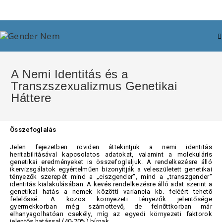
A Nemi Identitás és a
Transzszexualizmus Genetikai
Háttere
Összefoglalás
Jelen fejezetben röviden áttekintjük a nemi identitás
heritabilitásával kapcsolatos adatokat, valamint a molekuláris
genetikai eredményeket is összefoglaljuk. A rendelkezésre álló
ikervizsgálatok egyértelműen bizonyítják a veleszületett genetikai
tényezők szerepét mind a „ciszgender”, mind a „transzgender”
identitás kialakulásában. A kevés rendelkezésre álló adat szerint a
genetikai hatás a nemek közötti variancia kb. feléért tehető
felelőssé. A közös környezeti tényezők jelentősége
gyermekkorban még számottevő, de felnőttkorban már
elhanyagolhatóan csekély, míg az egyedi környezeti faktorok
jelentős hatással (40-70%) bírnak.