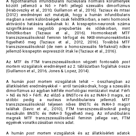
A hypothalamus infundibularis nucleusára normális körülmények
között jellemző a Nő > Férfi jellegű szexuális dimorfizmus
(Hrabovszky et al., 2010; Guillamon et al., 2016). Taziaux és mtsai
(2012) eredményei azt mutatják, hogy a humán infundibularis
magban a nemi különbségek csak felnőttkorban, a nemi hormonok
aktivációs hatására alakulnak ki. A kisspeptin-neuronok száma
szignifikánsan nagyobb prepubertás és időskorban, mint
felnőttkorban (Taziaux et al., 2016). Hormonkezelt MTF
transzszexuálisoknál feminin térfogat és NKB-immunoreaktivitás
figyelhető meg (Taziaux et al., 2012, 2016). Továbbá MTF
transzszexuálisoknál (de nem a homoszexuális férfiaknál) nőkre
jellemző kisspeptin expressziót írtak le (Taziaux et al., 2016).
Az MTF és FTM transzszexuálisokon végzett fontosabb
post
mortem
vizsgálatok eredményeit az 2. táblázatban foglaltuk össze
(Guillamon et al., 2016; Jones & Lopez, 2014).
A humán
post mortem
vizsgálatok tehát – összhangban az
állatkísérleti eredményekkel – arról tanúskodnak, hogy a szexuális
dimorfizmus az agyban kétféle morfológiai mintázatot mutat: Férfi
> Nő és Nő > Férfi. Az előző a BNSTc-re és az INAH-3 magra, az
utóbbi pedig a nucleus infundibularisra jellemző. MTF
transzszexuálisoknál teljesen nőies BNSTc és INAH-3 magot
találtak (Savic et al., 2010), FTM transzszexuálisoknál pedig
maszkulin BNSTc és INAH-3 figyelhető meg. Az infundibuláris
magnak MTF transzszexuálisoknál feminin jellege van, FTM
egyének vonatkozásában nincs adat.
A humán
post mortem
vizsgálatok és az állatkísérleti adatok