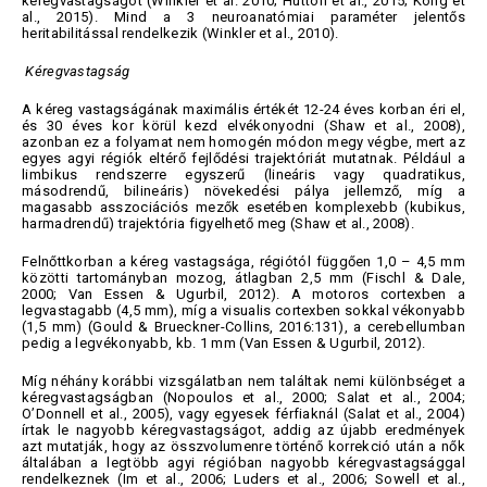
kéregvastagságot (Winkler et al. 2010; Hutton et al., 2015; Kong et
al., 2015). Mind a 3 neuroanatómiai paraméter jelentős
heritabilitással rendelkezik (Winkler et al., 2010).
Kéregvastagság
A kéreg vastagságának maximális értékét 12-24 éves korban éri el,
és 30 éves kor körül kezd elvékonyodni (Shaw et al., 2008),
azonban ez a folyamat nem homogén módon megy végbe, mert az
egyes agyi régiók eltérő fejlődési trajektóriát mutatnak. Például a
limbikus rendszerre egyszerű (lineáris vagy quadratikus,
másodrendű, bilineáris) növekedési pálya jellemző, míg a
magasabb asszociációs mezők esetében komplexebb (kubikus,
harmadrendű) trajektória figyelhető meg (Shaw et al., 2008).
Felnőttkorban a kéreg vastagsága, régiótól függően 1,0 – 4,5 mm
közötti tartományban mozog, átlagban 2,5 mm (Fischl & Dale,
2000; Van Essen & Ugurbil, 2012). A motoros cortexben a
legvastagabb (4,5 mm), míg a visualis cortexben sokkal vékonyabb
(1,5 mm) (Gould & Brueckner-Collins, 2016:131), a cerebellumban
pedig a legvékonyabb, kb. 1 mm (Van Essen & Ugurbil, 2012).
Míg néhány korábbi vizsgálatban nem találtak nemi különbséget a
kéregvastagságban (Nopoulos et al., 2000; Salat et al., 2004;
O’Donnell et al., 2005), vagy egyesek férfiaknál (Salat et al., 2004)
írtak le nagyobb kéregvastagságot, addig az újabb eredmények
azt mutatják, hogy az összvolumenre történő korrekció után a nők
általában a legtöbb agyi régióban nagyobb kéregvastagsággal
rendelkeznek (Im et al., 2006; Luders et al., 2006; Sowell et al.,