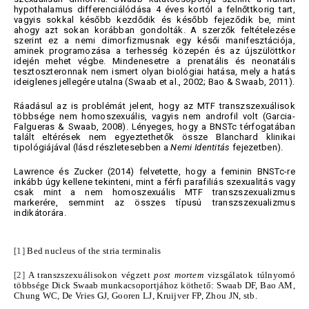
hypothalamus differenciálódása 4 éves kortól a felnőttkorig tart,
vagyis sokkal később kezdődik és később fejeződik be, mint
ahogy azt sokan korábban gondolták. A szerzők feltételezése
szerint ez a nemi dimorfizmusnak egy késői manifesztációja,
aminek programozása a terhesség közepén és az újszülöttkor
idején mehet végbe. Mindenesetre a prenatális és neonatális
tesztoszteronnak nem ismert olyan biológiai hatása, mely a hatás
ideiglenes jellegére utalna (Swaab et al., 2002; Bao & Swaab, 2011).
Ráadásul az is problémát jelent, hogy az MTF transzszexuálisok
többsége nem homoszexuális, vagyis nem androfil volt (Garcia-
Falgueras & Swaab, 2008). Lényeges, hogy a BNSTc térfogatában
talált eltérések nem egyeztethetők össze Blanchard klinikai
tipológiájával (lásd részletesebben a
Nemi Identitás
fejezetben).
Lawrence és Zucker (2014) felvetette, hogy a feminin BNSTc-re
inkább úgy kellene tekinteni, mint a férfi parafiliás szexualitás vagy
csak mint a nem homoszexuális MTF transzszexualizmus
markerére, semmint az összes típusú transzszexualizmus
indikátorára.
[1]
Bed nucleus of the stria terminalis
[2]
A transzszexuálisokon végzett
post mortem
vizsgálatok túlnyomó
többsége Dick Swaab munkacsoportjához köthető: Swaab DF, Bao AM,
Chung WC, De Vries GJ, Gooren LJ, Kruijver FP, Zhou JN, stb.