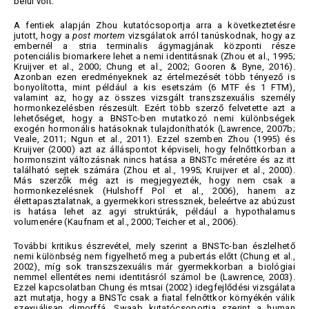
belül volt.
A fentiek alapján Zhou kutatócsoportja arra a következtetésre
jutott, hogy a
post mortem
vizsgálatok arról tanúskodnak, hogy az
embernél a stria terminalis ágymagjának központi része
potenciális biomarkere lehet a nemi identitásnak (Zhou et al., 1995;
Kruijver et al., 2000; Chung et al., 2002; Gooren & Byne, 2016).
Azonban ezen eredményeknek az értelmezését több tényező is
bonyolította, mint például a kis esetszám (6 MTF és 1 FTM),
valamint az, hogy az összes vizsgált transzszexuális személy
hormonkezelésben részesült. Ezért több szerző felvetette azt a
lehetőséget, hogy a BNSTc-ben mutatkozó nemi különbségek
exogén hormonális hatásoknak tulajdoníthatók (Lawrence, 2007b;
Veale, 2011; Ngun et al., 2011). Ezzel szemben Zhou (1995) és
Kruijver (2000) azt az álláspontot képviseli, hogy felnőttkorban a
hormonszint változásnak nincs hatása a BNSTc méretére és az itt
található sejtek számára (Zhou et al., 1995; Kruijver et al., 2000).
Más szerzők még azt is megjegyezték, hogy nem csak a
hormonkezelésnek (Hulshoff Pol et al., 2006), hanem az
élettapasztalatnak, a gyermekkori stressznek, beleértve az abúzust
is hatása lehet az agyi struktúrák, például a hypothalamus
volumenére (Kaufnam et al., 2000; Teicher et al., 2006).
További kritikus észrevétel, mely szerint a BNSTc-ban észlelhető
nemi különbség nem figyelhető meg a pubertás előtt (Chung et al.,
2002), míg sok transzszexuális már gyermekkorban a biológiai
nemmel ellentétes nemi identitásról számol be (Lawrence, 2003).
Ezzel kapcsolatban Chung és mtsai (2002) idegfejlődési vizsgálata
azt mutatja, hogy a BNSTc csak a fiatal felnőttkor környékén válik
szexuálisan dimorffá. Swaab kutatócsoportja szerint a human