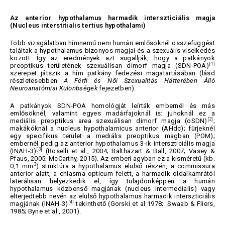
Az anterior hypothalamus harmadik interszticiális magja
(Nucleus interstitialis tertius hypothalami)
Több vizsgálatban hímnemű nem humán emlősöknél összefüggést
találtak a hypothalamus bizonyos magjai és a szexuális viselkedés
között. Így az eredmények azt sugallják, hogy a patkányok
[1]
preoptikus területének szexuálisan dimorf magja (SDN-POA)
szerepet játszik a hím patkány fedezési magatartásában (lásd
részletesebben
A Férfi és Női Szexualitás Hátterében Álló
Neuroanatómiai Különbségek
fejezetben).
A patkányok SDN-POA homológját leírták embernél és más
emlősöknél, valamint egyes madárfajoknál is: juhoknál ez a
[2]
mediális preoptikus area szexuálisan dimorf magja (oSDN)
;
makákóknál a nucleus hypothalamicus anterior (AHdc); fürjeknél
egy specifikus terület a mediális preoptikus magban (POM);
embernél pedig az anterior hypothalamus 3-ik interszticiális magja
[3]
(INAH-3)
(Roselli et al., 2004; Balthazart & Ball, 2007; Vasey &
Pfaus, 2005; McCarthy, 2015). Az emberi agyban ez a kisméretű (kb.
3
0,1 mm
) struktúra a hypothalamus elülső részén, a commissura
anterior alatt, a chiasma opticum felett, a harmadik oldalkamrától
laterálisan helyezkedik el, így tulajdonképpen a humán
hypothalamus közbenső magjának (nucleus intermedialis) vagy
elterjedtebb nevén az elülső hypothalamus harmadik interszticiális
[4]
magjának (INAH-3)
tekinthető (Gorski et al 1978; Swaab & Fliers,
1985; Byne et al., 2001).