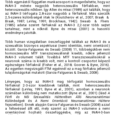
Több egymástól független munkacsoport is megerősítette, hogy az
INAH-3 mérete nagyobb heteroszexuális férfiakban, mint
heteroszexuális nőkben. Így Allen és mtsai (1989) azt találták, hogy
az INAH-3 térfogata 2,8-szor nagyobb a férfiaknál. Más szerzők
2,5-szeres különbséget írtak le (Koutcherov et al., 2007; Braak &
Braak, 1987; LeVay, 1991; Brockhaus, 1942). Swaab & Fliers
(1985) adatai szerint férfiaknál az INAH-3 2,2-szer több sejtet
tartalmaz, mint a nőknél. Byne és mtsai (2001) is hasonló
eredményre jutották.
Több human vizsgálatban összefüggést találtak az INAH-3 és a
szexualitás bizonyos aspektusai (nemi identitás, nemi orientáció)
között. Garcia-Falgueras és Swaab (2008) 11, többségükben nem
homoszexuális MTF transzszexuálisnál kisebb, nőkre jellemző
INAH-3 volument talált. Továbbá MTF transzszexuálisoknál a
neuronok száma is kisebb volt, mint a kontroll csoportot képező
egészséges férfiaknál (Fisher et al., 2018; Gooren & Byne, 2016).
Az egyetlen megvizsgált FTM egyénnél ez a mag férfiakra jellemző
tulajdonságokat mutatott (Garcia-Falgueras & Swaab, 2008).
Lényeges, hogy az INAH-3 mag térfogatát homoszexuális
férfiaknál 2-3-szor kisebbnek találták, mint heteroszexuális
férfiaknál (LeVay, 1991; Byne et al., 2001), azonban a neuronok
számában különbség nem mutatkozott (Byne et al., 2001) (lásd
A
Férfi és Női Szexualitás Hátterében Álló Neuroanatómiai
Különbségek
és
A Nemi Orientáció Neuroanatómiai Háttere
fejezetben). Ennek alapján Garcia-Falgueras és Swaab (2008) azzal
a feltevéssel állt elő, mely szerint az INAH-3 volumene a nemi
orientációval hozható összefüggésbe, míg az INAH-3-ban