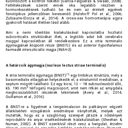
különbözött a kontroll nőkétől (Garcia-Falgueras & Swaab, 2008).
Feltételezések szerint ennek oka legalább részben a
hormonkezelésnek tudható be és nem az érintett egyének
fenotipikus jellemzőiben keresendő (Hulshoff Pol et al., 2006;
Zubiaurre-Elorza et al., 2014). A cross-sex hormonterápia agyra
gyakorolt hatásait illetően lásd alább.
Ami a nemi identitás kialakulásával kapcsolatba hozható
subcorticalis struktúrákat illeti, a legtöbb adat két cerebralis
maggal kapcsolatban áll rendelkezésre. Ez a
stria terminalis
ágymagjának
központi része
(
BNSTc
) és az
anterior hypothalamus
harmadik interszticiális magja
(INAH-3)
.
A határcsík ágymagja (nucleus lectus striae terminalis)
[1]
A stria terminális ágymagja (BNST)
egy limbikus struktúra, mely a
basomedialis előagyban helyezkedik el, a striatumtól mediálisan, a
septum mögött található. Ez egy kicsi, 12 – 18 subnucleusból álló,
3
kb. 190 mm
térfogatú magcsoport, amit nem ritkán az amygdala
meghosszabbított részének tekintenek (Avery et al., 2014;
Guillamon et al., 2016).
A BNST-re a figyelmet a tengerimalacon és patkányon végzett
állatkísérleti vizsgálatok eredményei irányították, melyek azt
mutatták, hogy ez a szaglómag szerepet játszik a nőstények
reproduktív és anyai viselkedésének kialakulásában (Sheehan &
Numan, 2002). A BNST ezenkívül részt vesz a hangulat, érzelmi