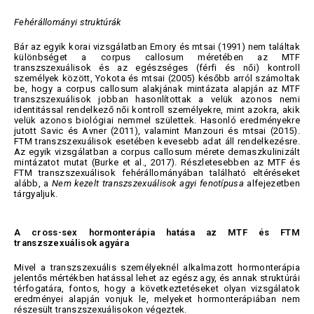
Fehérállományi struktúrák
Bár az egyik korai vizsgálatban Emory és mtsai (1991) nem találtak
különbséget a corpus callosum méretében az MTF
transzszexuálisok és az egészséges (férfi és női) kontroll
személyek között, Yokota és mtsai (2005) később arról számoltak
be, hogy a corpus callosum alakjának mintázata alapján az MTF
transzszexuálisok jobban hasonlítottak a velük azonos nemi
identitással rendelkező női kontroll személyekre, mint azokra, akik
velük azonos biológiai nemmel születtek. Hasonló eredményekre
jutott Savic és Avner (2011), valamint Manzouri és mtsai (2015).
FTM transzszexuálisok esetében kevesebb adat áll rendelkezésre.
Az egyik vizsgálatban a corpus callosum mérete demaszkulinizált
mintázatot mutat (Burke et al., 2017). Részletesebben az MTF és
FTM transzszexuálisok fehérállományában található eltéréseket
alább, a
Nem kezelt transzszexuálisok agyi fenotípusa
alfejezetben
tárgyaljuk.
A cross-sex hormonterápia hatása az MTF és FTM
transzszexuálisok agyára
Mivel a transzszexuális személyeknél alkalmazott hormonterápia
jelentős mértékben hatással lehet az egész agy, és annak struktúrái
térfogatára, fontos, hogy a következtetéseket olyan vizsgálatok
eredményei alapján vonjuk le, melyeket hormonterápiában nem
részesült transzszexuálisokon végeztek.