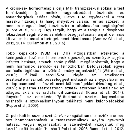
A cross-sex hormonterápia célja MTF transzszexuálisoknál a test
feminizációja (pl. mellek nagyobbodása) ösztradiol és
antiandrogének adása révén, illetve FTM egyéneknél a test
maszkulinizációja (a hang mélyebbé válása, férfias szőrzet, a
menses megszünése) tesztoszteron alkalmazása segítségével
(Burke et al., 2017). Úgy tartják, hogy ez a terápia a dysphoria
leküzdését segíti elő és az életminőség javítására irányul, de nincs
közvetlen hatással a betegek nemi identitására (Gomez-Gil et al.,
2012, 2014; Guillamon et al., 2016).
Több képalkotó (VBM és DTI) vizsgálatban értékelték a
keringésben levő nemi hormonok egészséges személyek agyára
kifejtett hatásait, aminek során például megállapították, hogy a
nemi hormonok serdülő- és felnőttkorban befolyásolják egyes
corticalis régiókban a szürkeállomány organizációját (Witte et al.,
2010); fiúknál serdülőkor idején az emelkedett
tesztoszteronszintek összefüggést mutatnak az amygdalaban és
a hippocampusban észlelt nemi különbségekkel (Neufang et al.,
2009); a plazma tesztoszteron szintek szorosan korrelálnak az
átlagos, axiális és radiális diffuzivitással (Kranz et al., 2014);
lányoknál az emelkedett17β-ösztradiol szintek kapcsolatba
hozhatók a szürkeállományban található nemi különbségekkel
(Peper et al., 2009).
Öt publikált hosszmetszeti
in
vivo
vizsgálatban elemezték a cross-
sex hormonterápiának a transzszexuálisok agyára gyakorolt
hatását, vagyis ugyanazokat a személyeket vizsgáltak meg
kezelés előtt és után (Hulshoff Pol et al., 2006; Rametti et al., 2012;