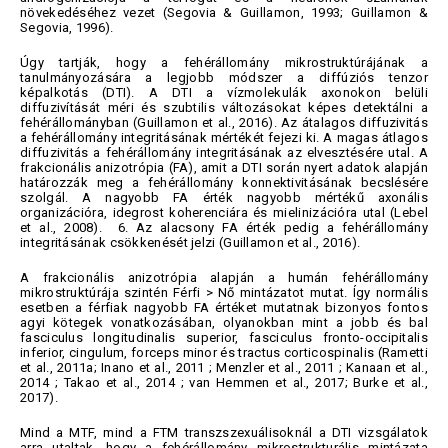
növekedéséhez vezet (Segovia & Guillamon, 1993; Guillamon &
Segovia, 1996).
Úgy tartják, hogy a fehérállomány mikrostruktúrájának a
tanulmányozására a legjobb módszer a diffúziós tenzor
képalkotás (DTI). A DTI a vízmolekulák axonokon belüli
diffuzivítását méri és szubtilis változásokat képes detektálni a
fehérállományban (Guillamon et al., 2016). Az átalagos diffuzivitás
a fehérállomány integritásának mértékét fejezi ki. A magas átlagos
diffuzivitás a fehérállomány integritásának az elvesztésére utal. A
frakcionális anizotrópia (FA), amit a DTI során nyert adatok alapján
határozzák meg a fehérállomány konnektivitásának becslésére
szolgál. A nagyobb FA érték nagyobb mértékű axonális
organizációra, idegrost koherenciára és mielinizációra utal (Lebel
et al., 2008). 6. Az alacsony FA érték pedig a fehérállomány
integritásának csökkenését jelzi (Guillamon et al., 2016).
A frakcionális anizotrópia alapján a humán fehérállomány
mikrostruktúrája szintén Férfi > Nő mintázatot mutat. Így normális
esetben a férfiak nagyobb FA értéket mutatnak bizonyos fontos
agyi kötegek vonatkozásában, olyanokban mint a jobb és bal
fasciculus longitudinalis superior, fasciculus fronto-occipitalis
inferior, cingulum, forceps minor és tractus corticospinalis (Rametti
et al., 2011a; Inano et al., 2011 ; Menzler et al., 2011 ; Kanaan et al.,
2014 ; Takao et al., 2014 ; van Hemmen et al., 2017; Burke et al.,
2017).
Mind a MTF, mind a FTM transzszexuálisoknál a DTI vizsgálatok
arra utaltak, hogy a fehérállomány mikrostrukturális mintázata