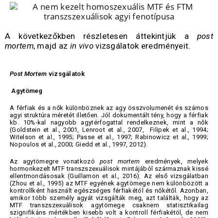
A következőkben részletesen áttekintjük a
post
mortem
, majd az
in vivo
vizsgálatok eredményeit.
Post Mortem
vizsgálatok
Agytömeg
A férfiak és a nők különböznek az agy összvolumenét és számos
agyi struktúra méretét illetően. Jól dokumentált tény, hogy a férfiak
kb. 10%-kal nagyobb agytérfogattal rendelkeznek, mint a nők
(Goldstein et al., 2001, Lenroot et al., 2007, Filipek et al., 1994;
Witelson et al., 1995; Passe et al., 1997; Rabinowicz et al., 1999;
Nopoulos et al., 2000; Giedd et al., 1997, 2012).
Az agytömegre vonatkozó
post mortem
eredmények, melyek
hormonkezelt MTF transzszexuálisok mintájából származnak kissé
ellentmondásosak (Guillamon et al., 2016). Az első vizsgálatban
(Zhou et al., 1995) az MTF egyének agytömege nem különbözött a
kontrollként használt egészséges férfiakétól és nőkétől. Azonban,
amikor több személy agyát vizsgálták meg, azt találták, hogy az
MTF transzszexuálisok agytömege csaknem statisztikailag
szignifikáns mértékben kisebb volt a kontroll férfiakétól, de nem