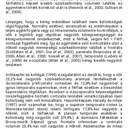
férfiakhoz képest kisebb szürkeállomány volument találtak az
agyméretre történt korrekció után is (Resnick et al., 2000; Sullivan et
al., 2004).
Lényeges, hogy a kéreg méretében található nemi különbségek
régiófüggőek. Normális esetben, amennyiben az eredményeket a
teljes agytérfogatra vagy az intracranialis volumenre kontrolláljuk, a
nők a legtöbb agyi régióban nagyobb kéregvastagsággal és
kéregvolumennel rendelkeznek, mint a férfiak, vagyis Nő > Férfi
mintázat figyelhető meg. Így az agyméretre való kontrollálás után a
nőknél nagyobb mennyiségű szürkeállományt találtak a frontális
(Goldstein et al., 2001; Gur et al., 2002), parietalis (Nopoulos et al.,
2000; Allen et al., 2003; Sowell et al., 2007), temporalis (Luders et
al., 2009) és occipitalis (Allen et al., 2003) kéreg kisebb-nagyobb
területein.
Schlaepfer és kollégái (1995) vizsgálatából az derült ki, hogy a nők
23,2%-kal nagyobb szürkeállomány aránnyal rendelkeznek a
dorsolateralis prefrontalis cortexben és 12,8%-kal nagyobbal a
gyrus temporalis superiorban, mint a férfiak ezekben a beszéddel
kapcsolatos régiókban. Azonban a vizuospaciális képességekkel
összefüggésbe hozható corticalis területek vonatkozásában ilyen
különbség nem volt kimutatható. Hasonlóképpen Harasty és mtsai
(1997) arról számoltak be, hogy a superior temporalis cortex (a
Wernicke-terület része) relatív térfogata 17,8%-kal nagyobb a
nőknél, mint a férfiaknál. A planum temporale esetében a
különbség még nagyobb volt (29,8%). A domináns féltekében a
Broca-mezőt képező gyrus frontalis inferiorban a corticalis
volumen 20,4%-kal volt nagyobb a nőknél. Rademacher és mtsai