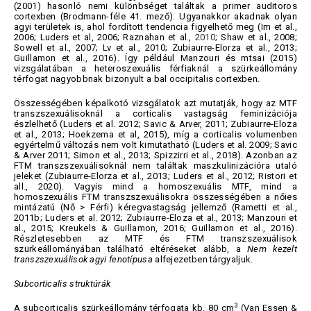
(2001) hasonló nemi különbséget találtak a primer auditoros
cortexben (Brodmann-féle 41. mező). Ugyanakkor akadnak olyan
agyi területek is, ahol fordított tendencia figyelhető meg (Im et al.,
2006; Luders et al, 2006; Raznahan et al.,
2010
; Shaw et al., 2008;
Sowell et al., 2007; Lv et al., 2010; Zubiaurre-Elorza et al., 2013;
Guillamon et al., 2016). Így például Manzouri és mtsai (2015)
vizsgálatában a heteroszexuális férfiaknál a szürkeállomány
térfogat nagyobbnak bizonyult a bal occipitalis cortexben.
Összességében képalkotó vizsgálatok azt mutatják, hogy az MTF
transzszexuálisoknál a corticalis vastagság feminizációja
észlelhető (Luders et al. 2012; Savic & Arver, 2011; Zubiaurre-Eloza
et al., 2013; Hoekzema et al, 2015), míg a corticalis volumenben
egyértelmű változás nem volt kimutatható (Luders et al. 2009; Savic
& Arver 2011; Simon et al., 2013; Spizzirri et al., 2018). Azonban az
FTM transzszexuálisoknál nem találtak maszkulinizációra utaló
jeleket (Zubiaurre-Elorza et al., 2013; Luders et al., 2012; Ristori et
all., 2020). Vagyis mind a homoszexuális MTF, mind a
homoszexuális FTM transzszexuálisokra összességében a nőies
mintázatú (Nő > Férfi) kéregvastagság jellemző (Rametti et al.,
2011b; Luders et al. 2012; Zubiaurre-Eloza et al., 2013; Manzouri et
al., 2015; Kreukels & Guillamon, 2016; Guillamon et al., 2016).
Részletesebben az MTF és FTM transzszexuálisok
szürkeállományában található eltéréseket alább, a
Nem kezelt
transzszexuálisok agyi fenotípusa
alfejezetben tárgyaljuk.
Subcorticalis struktúrák
3
A subcorticalis szürkeállomány térfogata kb. 80 cm
(Van Essen &