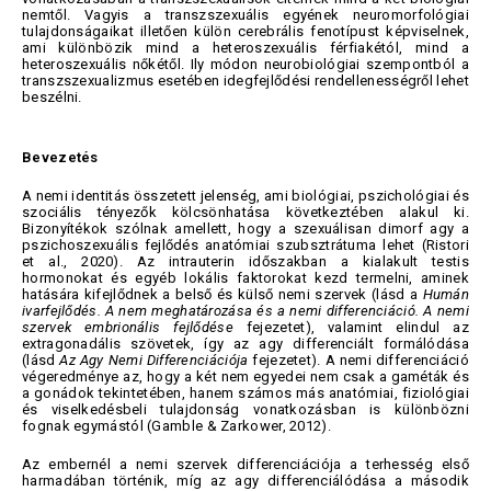
nemtől. Vagyis a transzszexuális egyének neuromorfológiai
tulajdonságaikat illetően külön cerebrális fenotípust képviselnek,
ami különbözik mind a heteroszexuális férfiakétól, mind a
heteroszexuális nőkétől. Ily módon neurobiológiai szempontból a
transzszexualizmus esetében idegfejlődési rendellenességről lehet
beszélni.
Bevezetés
A nemi identitás összetett jelenség, ami biológiai, pszichológiai és
szociális tényezők kölcsönhatása következtében alakul ki.
Bizonyítékok szólnak amellett, hogy a szexuálisan dimorf agy a
pszichoszexuális fejlődés anatómiai szubsztrátuma lehet (Ristori
et al., 2020). Az intrauterin időszakban a kialakult testis
hormonokat és egyéb lokális faktorokat kezd termelni, aminek
hatására kifejlődnek a belső és külső nemi szervek (lásd a
Humán
ivarfejlődés. A nem meghatározása és a nemi differenciáció. A nemi
szervek embrionális fejlődése
fejezetet), valamint elindul az
extragonadális szövetek, így az agy differenciált formálódása
(lásd
Az Agy Nemi Differenciációja
fejezetet). A nemi differenciáció
végeredménye az, hogy a két nem egyedei nem csak a gaméták és
a gonádok tekintetében, hanem számos más anatómiai, fiziológiai
és viselkedésbeli tulajdonság vonatkozásban is különbözni
fognak egymástól (Gamble & Zarkower, 2012).
Az embernél a nemi szervek differenciációja a terhesség első
harmadában történik, míg az agy differenciálódása a második