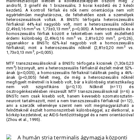
manifesztációját illetően a következőképpen oszlott meg: 2
androfil, 3 ginefil és 1 biszexuális; 3 korai kezdetű és 2 késői
kezdetű. A kontroll férfiak és nők nemi orientációja nem volt
egyértelműen meghatározva, de feltehetően ezek a személyek
heteroszexuálisok voltak. A BNSTc térfogata heteroszexuális
férfiaknál 44%-kal nagyobb volt, mint a heteroszexuális nőknél
3
3
(2,49±0,16 mm
vs. 1,73±0,13 mm
, p<0,005). A heteroszexuális és a
homoszexuális férfiak között e tekintetben nem volt észlelhető
3
3
érdemi különbség (2,49±0,16 mm
vs. 2,81±0,20 mm
, p=0,26),
ugyanakkor a BNSTc 62%-kal nagyobb volt a homoszexuális
3
férfiaknál, mint a heteroszexuális nőknél (2,81±0,20 mm
vs.
3
1,73±0,13 mm
, p<0,005).
MTF transzszexuálisoknál a BNSTc térfogata kicsinek (1,30±0,23
3
mm
) bizonyult, ami a heteroszexuális férfiaknál észlelt méret 52%-
ának (p<0,005), a homoszexuális férfiaknál találtnak pedig a 46%-
ának (p<0,005) felelt meg, de még a heteroszexuális nőknél
megfigyelt méretnél is kisebb volt, bár a különbség statisztikailag
nem volt szignifikáns (p=0,13). Nőknél (n=11) és
ösztrogénkezelésben részesült MTF transzszexuálisoknál (n=6) a
BNSTc nem csak kisebb volt, hanem kevesebb szomatosztatin-
neuront tartalmazott, mint a nem transzszexuális férfiaknál (n=12),
ami a szerzők véleménye szerint nem volt megmagyarázható a
felnőtteknél észlelt hormonszintbeli különbséggel, az életkorral, a
kórkép kezdetével, az AIDS-fertőzöttséggel és a nemi orientációval
(Zhou et al., 1995).