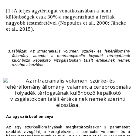
[1]
A teljes agytérfogat vonatkozásában a nemi
különbségek csak 30%-a magyarázható a férfiak
nagyobb testméretével (Nopoulos et al., 2000; Jäncke
et al., 2015).
táblázat. Az intracranialis volumen, szürke- és fehérállomány
állomány, valamint a cerebrospinalis folyadék térfogatának
különböző képalkotó vizsgálatokban talált értékeinek nemek
szerinti eloszlása.
Az agy szürkeállománya
Az agy szürkeállományának meghatározásakor 3 paramétert
szoktak vizsgálni, a kéregfelszínt, a corticalis volument és a