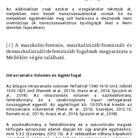
Az alábbiakban csak azokat a vizsgálatokat tekintjük át,
melyekben nem kezelt transzszexuálisokat vontak be és
melyekben egyértelműen meg volt határozva a résztvevők nemi
orientációja (A transzszexualizmus tipológiáját lásd a
Nemi
Identitás
fejezetben).
[1]
A maszkulin/feminin, maszkulinizált/feminizált és
demaszkulinizált/defeminizált fogalmak magyarázata a
Melléklet végén található.
Intracranialis Volumen és Agytérfogat
Az átlagos intracranialis volumen férfiaknál 1540-1610 cm3, nőknél
1335-1425 cm3 (Rametti et al., 2011b; Kranz et al., 2014; Spizzirri et
al., 2018). Az intracranialis volumen a szürkeállomány,
fehérállomány és a cerebrospinalis liquor térfogatának
összeggével egyenlő. Az agytérfogat kb. 10-20%-kal kisebb az
intracranialis volumennél (Reite et al., 2010; Szaveljev, 2012:10;
Rametti et al., 2011b; Kranz et al., 2014; Spizzirri et al., 2018).
A szürkeállomány, a fehérállomány és a subcorticalis magvak
térfogata autopsziás adatok alapján kb. úgy aránylik egymáshoz,
mint 5:3:2 (Szaveljev, 2012:10). A
3. táblázatban
néhány képalkotó