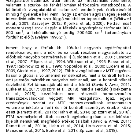
vizsgálatból származó adat látható az intracranialis volumenre,
valamint a szürke- és fehérállomány térfogatára vonatkozóan. A
különböző vizsgálatokból származó eredmények értékelésénél
mindig figyelembe kell venni, hogy az emberi agyban igen jelentős
interindividuális és szex-függő variabilitás tapasztalható (Whitwell
et al., 2001; Szaveljev, 2012; Kijonka et al., 2020). Például
post
mortem
vizsgálatok alapján a féltekék agykérgének térfogata 300-
3
3
800 cm
, a fehérállományé pedig 200-600 cm
tartományban
fordulhat elő (Savelyev, 1996:21).
Ismert, hogy a férfiak kb. 10%-kal nagyobb agytérfogattal
rendelkeznek, mint a nők, és ez csak részben magyarázható az
előbbiek nagyobb testméretével
[1]
(Goldstein et al., 2001; Lenroot
et al., 2007; Filipek et al., 1994; Witelson et al., 1995; Passe et al.,
1997; Rabinowicz et al., 1999; Nopoulos et al., 2000; Luders et al.,
2009, Giedd et al., 1997, 2012). Több vizsgálatban az MTF egyének
hasonló globalis volumennel rendelkeztek, mint a kontroll férfiak,
ami jelentős mértékben nagyobb volt annál, ami a kontroll nőknél
észlelhető. Ezt támasztják alá mind a felnőtt (Savic & Arver, 2011;
Burke et al., 2017; Spizzirri et al., 2018), mind a serdülő (Hoekzema
et al., 2015), kezelésben nem részesült homoszexuális
transzszexuálisokon végzett MRI vizsgálatok. Igaz, egyes
eredmények szerint az MTF transzszexuálisok intracranialis
volumene inkább a férfi és női kontroll személyek értékei közé
esett (Rametti et al., 2011b; Hahn et al., 2014; Spizzirri et al., 2018).
FTM személyeknél több szerző egybehangzóan a születéskor
kijelölt nemüknek megfelelő értéket találtak (Savic & Arver, 2011;
Rametti et al., 2011a; Hahn et al., 2014; Hoekzema et al., 2015;
Manzouri et al., 2015; Burke et al., 2017; Spizzirri et al., 2018).