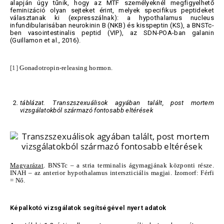
alapján úgy tűnik, hogy az MTF személyeknél megfigyelhető
feminizáció olyan sejteket érint, melyek specifikus peptideket
választanak ki (expresszálnak): a hypothalamus nucleus
infundibularisában neurokinin B (NKB) és kisspeptin (KS), a BNSTc-
ben vasointestinalis peptid (VIP), az SDN-POA-ban galanin
(Guillamon et al., 2016).
[1]
Gonadotropin-releasing hormon.
táblázat. Transzszexuálisok agyában talált, post mortem
vizsgálatokból származó fontosabb eltérések
Magyarázat
. BNSTc – a stria terminalis ágymagjának központi része.
INAH – az anterior hypothalamus interszticiális magjai. Izomorf: Férfi
= Nő.
Képalkotó vizsgálatok segítségével nyert adatok