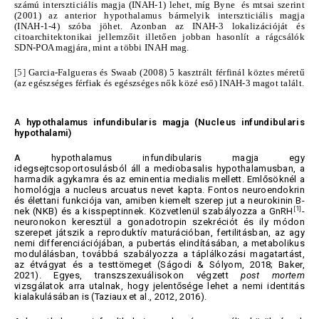
számú interszticiális magja (INAH-1) lehet, míg Byne és mtsai szerint
(2001) az anterior hypothalamus bármelyik interszticiális magja
(INAH-1-4) szóba jöhet. Azonban az INAH-3 lokalizációját és
citoarchitektonikai jellemzőit illetően jobban hasonlít a rágcsálók
SDN-POA magjára, mint a többi INAH mag.
[5]
Garcia-Falgueras és Swaab (2008) 5 kasztrált férfinál köztes méretű
(az egészséges férfiak és egészséges nők közé eső) INAH-3 magot talált.
A
hypothalamus infundibularis magja (Nucleus infundibularis
hypothalami)
A hypothalamus infundibularis magja egy
idegsejtcsoportosulásból áll a mediobasalis hypothalamusban, a
harmadik agykamra és az eminentia medialis mellett. Emlősöknél a
homológja a nucleus arcuatus nevet kapta. Fontos neuroendokrin
és élettani funkciója van, amiben kiemelt szerep jut a neurokinin B-
[1]
nek (NKB) és a kisspeptinnek. Közvetlenül szabályozza a GnRH
-
neuronokon keresztül a gonadotropin szekréciót és ily módon
szerepet játszik a reproduktív maturációban, fertilitásban, az agy
nemi differenciációjában, a pubertás elindításában, a metabolikus
modulálásban, továbbá szabályozza a táplálkozási magatartást,
az étvágyat és a testtömeget (Ságodi & Sólyom, 2018; Baker,
2021). Egyes, transzszexuálisokon végzett
post mortem
vizsgálatok arra utalnak, hogy jelentősége lehet a nemi identitás
kialakulásában is (Taziaux et al., 2012, 2016).