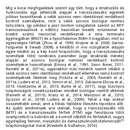
Míg a korai megfigyelések szerint úgy tűnt, hogy a strukturális és
funkcionális agyi jellemzők alapján a transzszexuális egyének
jobban hasonlítanak a velük azonos nemi identitással rendelkező
kontroll személyekre, mint a velük azonos biológiai nemhez
tartozókra, így például a
p
ost mortem
vizsgálatok szerint az MTF
transzszexuálisok a nőkhöz hasonlóan kisebb volumennel és
kisebb számú neuronnal rendelkeznek a stria terminalis
ágymagjában (BNST) és a hypothalamus INAH-3 magjában, mint az
egészséges férfiak (Zhou et al. 1995; Kruijver et al. 2000; Garcia-
Falgueras & Swaab 2008); a későbbi
in vivo
vizsgálatok alapján
egyre inkább az a kép kezd kirajzolódni, hogy a transzszexuális
személyek több cerebralis paraméter (agyi struktúrák mérete)
alapján az azonos biológiai nemmel rendelkező kontroll
személyekre hasonlítanak (Emory et al., 1991; Savic Avner, 2011,
Rametti et al., 2011a), ugyanakkor más mutatók szerint inkább a
velük azonos nemi identitással rendelkező ellentétes nemű kontroll
személyeknek felelnek meg (Yokota et al., 2005; Rametti et al.,
2011a; Luders et al., 2012; Simon et al., 2013; Zubiaurre-Elorza et al.,
2013; Hoekzema et al., 2015; Burke et al., 2017), vagy bizonyos
tulajdonságok vonatkozásában mindkét biológiai nemtől eltérnek
(Rametti et al., 2011b; Kranz et al., 2014; Manzouri et al., 2015;
Spizzirri et al., 2018) Luders et al., 2009). Tehát a kép sokkal
összetettebb annál, amit a hibás fejlődési illesztés hipotézis állít.
Az újabb eredmények arra utalnak, hogy a transzszexuális nők
(MTF) és a transzszexuális férfiak (FTM) agyi fenotípusa több
szempontból is különbözik a kontroll nőkétől és férfiakétól, vagyis
[3]
egyidejűleg feminin, maszkulin és demaszkulinizált/defeminizált
tulajdonságokat mutat (Kreukels & Guillamon, 2016).