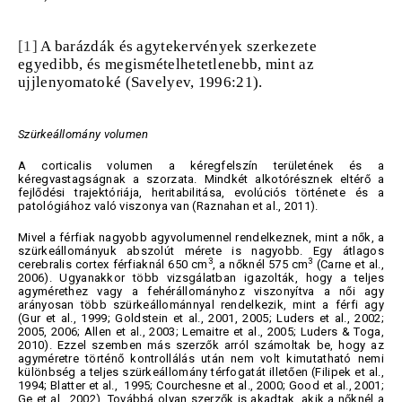
[1]
A barázdák és agytekervények szerkezete
egyedibb, és megismételhetetlenebb, mint az
ujjlenyomatoké (Savelyev, 1996:21).
Szürkeállomány volumen
A corticalis volumen a kéregfelszín területének és a
kéregvastagságnak a szorzata. Mindkét alkotórésznek eltérő a
fejlődési trajektóriája, heritabilitása, evolúciós története és a
patológiához való viszonya van (Raznahan et al., 2011).
Mivel a férfiak nagyobb agyvolumennel rendelkeznek, mint a nők, a
szürkeállományuk abszolút mérete is nagyobb. Egy átlagos
3
3
cerebralis cortex férfiaknál 650 cm
, a nőknél 575 cm
(Carne et al.,
2006). Ugyanakkor több vizsgálatban igazolták, hogy a teljes
agymérethez vagy a fehérállományhoz viszonyítva a női agy
arányosan több szürkeállománnyal rendelkezik, mint a férfi agy
(Gur et al., 1999; Goldstein et al., 2001, 2005; Luders et al., 2002;
2005, 2006; Allen et al., 2003; Lemaitre et al., 2005; Luders & Toga,
2010). Ezzel szemben más szerzők arról számoltak be, hogy az
agyméretre történő kontrollálás után nem volt kimutatható nemi
különbség a teljes szürkeállomány térfogatát illetően (Filipek et al.,
1994; Blatter et al., 1995; Courchesne et al., 2000; Good et al., 2001;
Ge et al., 2002). Továbbá olyan szerzők is akadtak, akik a nőknél a