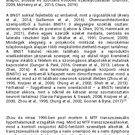
állapot, arousal és szociális kötődés szabályozásában (Dumont,
2009; McHenry et al., 2015; Claus, 2019).
A BNST sokkal fejlettebb az embernél, mint a rágcsálóknál (Avery
et al., 2014; Guillamon et al., 2016). Chemoarchitectonikai
szempontból a humán BNST-t 3 alegységre szokták osztani:
anterior, centralis és posterior (Lebow & Chen, 2016; Hammack et
al., 2021), illetve egyes szerzők ezeket medialis, centralis és
lateralis részként írják le (Walter et al., 1991; Dumont, 2009).
Mindegyik alegység a projekciós mintázat és neurokémiai
tulajdonságok alapján több megkülönböztethető magot tartalmaz.
A BNST hátulsó részén található magok a reproduktív
viselkedésben játszanak szerepet, míg az elülső régió kisméretű
magvai inkább a félelem és a szorongásos állapotokkal mutatnak
kapcsolatot (Gungor & Paré, 2016; Crestani et al., 2013; Lebow &
Chen, 2016). A stria terminalis ágymagjának központi része
(BNSTc) az embernél kifejezett nemi dimorfizmust mutat mind a
méretet, mind az itt található neuronok számát illetően (Zhou et al.,
1995; Kruijver et al., 2000; Chung et al., 2002; Shah et al., 2013).
Férfiaknál – függetlenül a nemi orientációtól – a BNSTc területe
kétszer akkora, mint a nőknél és kétszer annyi szomatosztatin
neuront tartalmaz (Garcia-Falgueras & Swaab, 2008; Kruijver et al.,
[2]
2000; Zhou et al., 1995; Chung et al., 2002; Gooren & Byne, 2017)
.
Zhou és mtsai 1995-ben
post mortem
6 MTF transzszexuális
hypothalamusát vizsgálták meg. Mind az MTF transzszexuálisokat,
mind a kontroll csoportot AIDS-fertőzött személyek alkották. A
transzszexuálisok csoportja a nemi orientáció és a nemi dysphoria