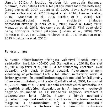
Ugurbil, 2012). A legtöbb esetben (pl. amygdala, thalamus,
putamen, n.caudatus) Férfi > Nő jellegű mintázat figyelhető meg
(Cosgrove et al., 2007; Luders et al., 2009; Savic & Avner, 2011;
Zubiaurre-Elorza et al., 2013; Ruigrok et al., 2014; Hoekzema et al.,
2015; Manzouri et al., 2015; Ritchie et al., 2018). MTF
transzszexuálisoknál ezek a struktúrák általában
demaszkulinizáltak (Luders et al., 2009; Savic & Avner, 2011;
Manzouri et al., 2015; Hoekzema et al., 2015), FTM egyéneknél
pedig többnyire feminin jellegűek (Luders et al., 2009; 2012;
Rametti et al., 2011a; Zubiaurre-Elorza et al., 2013; Manzouri et al.,
2015; Hoekzema et al., 2015).
Fehérállomány
A humán fehérállomány térfogata valamivel kisebb, mint a
szürkeállományé, kb. 400-600 cm3 (Rametti et al., 2011b; Kranz et
al., 2014; Spizzirri et al., 2018). A fehérállomány esetében, akár
abszolút, akár relatív értékeket veszünk figyelembe, a nemi
különbség egyértelműen Férfi > Nő jellegű mintázatot követ. A
férfiak gyermek- és serdülőkorban nagyobb mértékű fehérállomány
növekedést mutatnak, mint a nők (De Bellis et al., 2001; Lenroot et
al., 2007; Perrin et al., 2009). Hasonló eredményekről számoltak be
a legtöbb állatkísérleti vizsgálatban is. A hímeknél megfigyelt
nagyobb volumenért és az idegsejtek nagyobb számáért a
tesztoszteron lehet felelős, hiszen a hímek neonatális
gonadectomiája csökkenti a térfogatot és az olfactorius rendszer
magjainak a neuronszámát, míg a nőstények neonatális
androgenizációja a térfogat és a neuronok számának