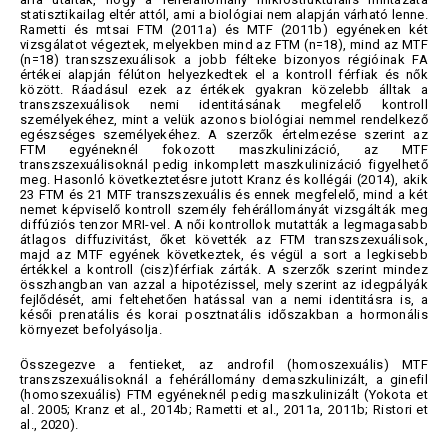
statisztikailag eltér attól, ami a biológiai nem alapján várható lenne.
Rametti és mtsai FTM (2011a) és MTF (2011b) egyéneken két
vizsgálatot végeztek, melyekben mind az FTM (n=18), mind az MTF
(n=18) transzszexuálisok a jobb félteke bizonyos régióinak FA
értékei alapján félúton helyezkedtek el a kontroll férfiak és nők
között. Ráadásul ezek az értékek gyakran közelebb álltak a
transzszexuálisok nemi identitásának megfelelő kontroll
személyekéhez, mint a velük azonos biológiai nemmel rendelkező
egészséges személyekéhez. A szerzők értelmezése szerint az
FTM egyéneknél fokozott maszkulinizáció, az MTF
transzszexuálisoknál pedig inkomplett maszkulinizáció figyelhető
meg. Hasonló következtetésre jutott Kranz és kollégái (2014), akik
23 FTM és 21 MTF transzszexuális és ennek megfelelő, mind a két
nemet képviselő kontroll személy fehérállományát vizsgálták meg
diffúziós tenzor MRI-vel. A női kontrollok mutatták a legmagasabb
átlagos diffuzivitást, őket követték az FTM transzszexuálisok,
majd az MTF egyének következtek, és végül a sort a legkisebb
értékkel a kontroll (cisz)férfiak zárták. A szerzők szerint mindez
összhangban van azzal a hipotézissel, mely szerint az idegpályák
fejlődését, ami feltehetően hatással van a nemi identitásra is, a
késői prenatális és korai posztnatális időszakban a hormonális
környezet befolyásolja.
Összegezve a fentieket, az androfil (homoszexuális) MTF
transzszexuálisoknál a fehérállomány demaszkulinizált, a ginefil
(homoszexuális) FTM egyéneknél pedig maszkulinizált (Yokota et
al. 2005; Kranz et al., 2014b; Rametti et al., 2011a, 2011b; Ristori et
al., 2020).