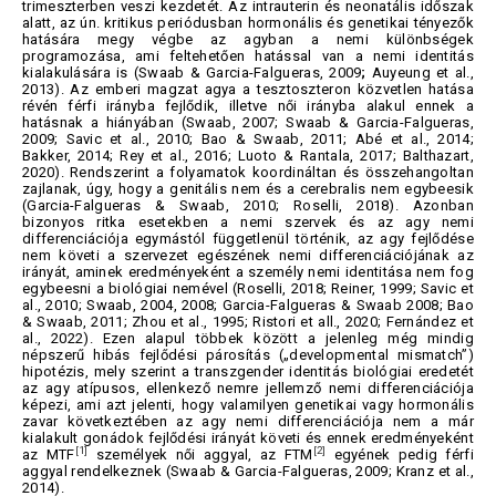
trimeszterben veszi kezdetét. Az intrauterin és neonatális időszak
alatt, az ún. kritikus periódusban hormonális és genetikai tényezők
hatására megy végbe az agyban a nemi különbségek
programozása, ami feltehetően hatással van a nemi identitás
kialakulására is (Swaab & Garcia-Falgueras, 2009
;
Auyeung et al.,
2013). Az emberi magzat agya a tesztoszteron közvetlen hatása
révén férfi irányba fejlődik, illetve női irányba alakul ennek a
hatásnak a hiányában (Swaab, 2007; Swaab & Garcia-Falgueras,
2009; Savic et al., 2010; Bao & Swaab, 2011; Abé et al., 2014;
Bakker, 2014; Rey et al., 2016; Luoto & Rantala, 2017; Balthazart,
2020). Rendszerint a folyamatok koordináltan és összehangoltan
zajlanak, úgy, hogy a genitális nem és a cerebralis nem egybeesik
(Garcia-Falgueras & Swaab, 2010; Roselli, 2018). Azonban
bizonyos ritka esetekben a nemi szervek és az agy nemi
differenciációja egymástól függetlenül történik, az agy fejlődése
nem követi a szervezet egészének nemi differenciációjának az
irányát, aminek eredményeként a személy nemi identitása nem fog
egybeesni a biológiai nemével (Roselli, 2018; Reiner, 1999; Savic et
al., 2010; Swaab, 2004, 2008; Garcia-Falgueras & Swaab 2008; Bao
& Swaab, 2011; Zhou et al., 1995; Ristori et all., 2020; Fernández et
al., 2022). Ezen alapul többek között a jelenleg még mindig
népszerű hibás fejlődési párosítás („developmental mismatch”)
hipotézis, mely szerint a transzgender identitás biológiai eredetét
az agy atípusos, ellenkező nemre jellemző nemi differenciációja
képezi, ami azt jelenti, hogy valamilyen genetikai vagy hormonális
zavar következtében az agy nemi differenciációja nem a már
kialakult gonádok fejlődési irányát követi és ennek eredményeként
[1]
[2]
az MTF
személyek női aggyal, az FTM
egyének pedig férfi
aggyal rendelkeznek (Swaab & Garcia-Falgueras, 2009; Kranz et al.,
2014).