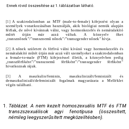
Ennek rövid összesítése az 1. táblázatban látható.
[1]
A szakirodalomban az MTF (male-to-female) kifejezést olyan a
személyek vonatkozásában használják, akik biológiai nemük alapján
férfiak, de nővé kívánnak válni, vagy hormonkezelés és nemátalakító
műtét útján már azzá váltak. A köznyelv őket
„transznőnek”/”transznemű nőnek”/”transzgender nőnek” hívja.
[2]
A nőnek született és férfivá válni kívánó vagy hormonkezelés és
nemátalakító műtét útján már azzá vált személyeket a szakirodalomban
a female-to-male (FTM) kifejezéssel illetik, a köznyelvben pedig
„transzférfiként”/”transznemű férfiként”/”transzgender férfiként”
hivatkoznak rájuk.
[3]
A maszkulin/feminin, maszkulinizált/feminizált és
demaszkulinizált/defeminizált fogalmak magyarázata a Melléklet
végén található.
Táblázat. A nem kezelt homoszexuális
MTF és FTM
transzszexuálisok agyi fenotípusa (összesített,
némileg leegyszerűsített megközelítésben).