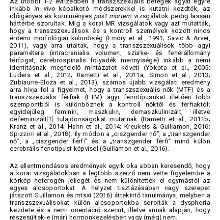
Az utóbbi 1-2 évtizedben a transzszexuális betegek agyát egyre
inkább
in vivo
képalkotó módszerekkel is kutatni kezdték, az
időigényes és körülményes
post mortem
vizsgálatok pedig lassan
háttérbe szorultak. Míg a korai MR vizsgálatok vagy azt mutatták,
hogy a transzszexuálisok és a kontroll személyek között nincs
érdemi morfológiai különbség (Emory et al., 1991; Savic & Arver,
2011), vagy arra utaltak, hogy a transzszexuálisok több agyi
paramétere (intracranialis volumen, szürke- és fehérállomány
térfogat, cerebrospinalis folyadék mennyisége) inkább a nemi
identitásnak megfelelő mintázatot követi (Yokota et al., 2005;
Luders et al., 2012; Rametti et al., 2011a; Simon et al., 2013;
Zubiaurre-Eloza et al., 2013), számos újabb vizsgálati eredmény
arra hívja fel a figyelmet, hogy a transzszexuális nők (MTF) és a
transzszexuális férfiak (FTM) agyi fenotípusukat illetően több
szempontból is különböznek a kontroll nőktől és férfiaktól:
egyidejűleg feminin, maszkulin, demaszkulinizált, illetve
defeminizált
[1]
tulajdonságokat mutatnak (Rametti et al., 2011b;
Kranz et al., 2014; Hahn et al., 2014; Kreukels & Guillamon, 2016;
Spizzirri et al., 2018). Ily módon a „ciszgender nő”, a „transzgender
nő”, a „ciszgender férfi” és a „transzgender férfi” mind külön
cerebrális fenotípust képvisel (Guillamon et al., 2016).
Az ellentmondásos eredmények egyik oka abban keresendő, hogy
a korai vizsgálatokban a legtöbb szerző nem vette figyelembe a
kórkép heterogén jellegét és nem különítették el egymástól az
egyes alcsoportokat. A helyzet tisztázásában nagy szerepet
játszott Guillamon és mtsai (2016) áttekintő tanulmánya, melyben a
transzszexuálisokat külön alcsoportokba sorolták a dysphoria
kezdete és a nemi orientáció szerint, illetve annak alapján, hogy
részesültek-e (már) hormonkezelésben vagy (még) nem.