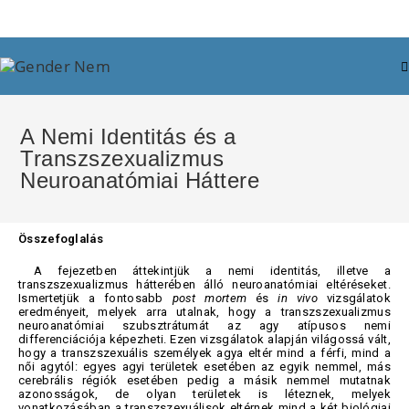
A Nemi Identitás és a
Transzszexualizmus
Neuroanatómiai Háttere
Összefoglalás
A fejezetben áttekintjük a nemi identitás, illetve a
transzszexualizmus hátterében álló neuroanatómiai eltéréseket.
Ismertetjük a fontosabb
post mortem
és
in
vivo
vizsgálatok
eredményeit, melyek arra utalnak, hogy a transzszexualizmus
neuroanatómiai szubsztrátumát az agy atípusos nemi
differenciációja képezheti. Ezen vizsgálatok alapján világossá vált,
hogy a transzszexuális személyek agya eltér mind a férfi, mind a
női agytól: egyes agyi területek esetében az egyik nemmel, más
cerebrális régiók esetében pedig a másik nemmel mutatnak
azonosságok, de olyan területek is léteznek, melyek
vonatkozásában a transzszexuálisok eltérnek mind a két biológiai