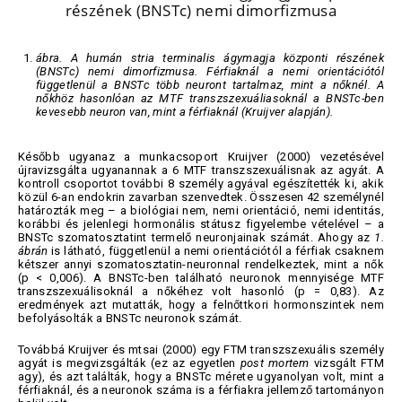
ábra.
A humán stria terminalis ágymagja központi részének
(BNSTc) nemi dimorfizmusa. Férfiaknál a nemi orientációtól
függetlenül a BNSTc több neuront tartalmaz, mint a nőknél. A
nőkhöz hasonlóan az MTF transzszexuáliasoknál a BNSTc-ben
kevesebb neuron van, mint a férfiaknál (Kruijver alapján).
Később ugyanaz a munkacsoport Kruijver (2000) vezetésével
újravizsgálta ugyanannak a 6 MTF transzszexuálisnak az agyát. A
kontroll csoportot további 8 személy agyával egészítették ki, akik
közül 6-an endokrin zavarban szenvedtek. Összesen 42 személynél
határozták meg – a biológiai nem, nemi orientáció, nemi identitás,
korábbi és jelenlegi hormonális státusz figyelembe vételével – a
BNSTc szomatosztatint termelő neuronjainak számát. Ahogy az
1.
ábrán
is látható, függetlenül a nemi orientációtól a férfiak csaknem
kétszer annyi szomatosztatin-neuronnal rendelkeztek, mint a nők
(p < 0,006). A BNSTc-ben található neuronok mennyisége MTF
transzszexuálisoknál a nőkéhez volt hasonló (p = 0,83). Az
eredmények azt mutatták, hogy a felnőttkori hormonszintek nem
befolyásolták a BNSTc neuronok számát.
Továbbá Kruijver és mtsai (2000) egy FTM transzszexuális személy
agyát is megvizsgálták (ez az egyetlen
post mortem
vizsgált FTM
agy), és azt találták, hogy a BNSTc mérete ugyanolyan volt, mint a
férfiaknál, és a neuronok száma is a férfiakra jellemző tartományon