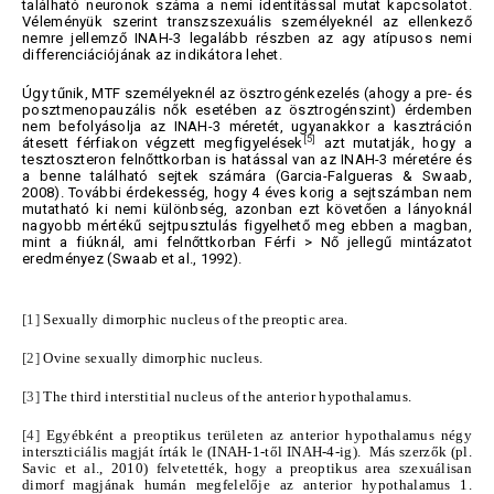
található neuronok száma a nemi identitással mutat kapcsolatot.
Véleményük szerint transzszexuális személyeknél az ellenkező
nemre jellemző INAH-3 legalább részben az agy atípusos nemi
differenciációjának az indikátora lehet.
Úgy tűnik, MTF személyeknél az ösztrogénkezelés (ahogy a pre- és
posztmenopauzális nők esetében az ösztrogénszint) érdemben
nem befolyásolja az INAH-3 méretét, ugyanakkor a kasztráción
[5]
átesett férfiakon végzett megfigyelések
azt mutatják, hogy a
tesztoszteron felnőttkorban is hatással van az INAH-3 méretére és
a benne található sejtek számára (Garcia-Falgueras & Swaab,
2008). További érdekesség, hogy 4 éves korig a sejtszámban nem
mutatható ki nemi különbség, azonban ezt követően a lányoknál
nagyobb mértékű sejtpusztulás figyelhető meg ebben a magban,
mint a fiúknál, ami felnőttkorban Férfi > Nő jellegű mintázatot
eredményez (Swaab et al., 1992).
[1]
Sexually dimorphic nucleus of the preoptic area.
[2]
Ovine sexually dimorphic nucleus.
[3]
The third interstitial nucleus of the anterior hypothalamus.
[4]
Egyébként a preoptikus területen az anterior hypothalamus négy
interszticiális magját írták le (INAH-1-től INAH-4-ig). Más szerzők (pl.
Savic et al., 2010) felvetették, hogy a preoptikus area szexuálisan
dimorf magjának humán megfelelője az anterior hypothalamus 1.