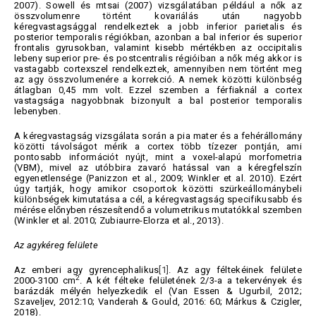
2007). Sowell és mtsai (2007) vizsgálatában például a nők az
összvolumenre történt kovariálás után nagyobb
kéregvastagsággal rendelkeztek a jobb inferior parietalis és
posterior temporalis régiókban, azonban a bal inferior és superior
frontalis gyrusokban, valamint kisebb mértékben az occipitalis
lebeny superior pre- és postcentralis régióiban a nők még akkor is
vastagabb cortexszel rendelkeztek, amennyiben nem történt meg
az agy összvolumenére a korrekció. A nemek közötti különbség
átlagban 0,45 mm volt. Ezzel szemben a férfiaknál a cortex
vastagsága nagyobbnak bizonyult a bal posterior temporalis
lebenyben.
A kéregvastagság vizsgálata során a pia mater és a fehérállomány
közötti távolságot mérik a cortex több tízezer pontján, ami
pontosabb információt nyújt, mint a voxel-alapú morfometria
(VBM), mivel az utóbbira zavaró hatással van a kéregfelszín
egyenetlensége (Panizzon et al., 2009; Winkler et al. 2010). Ezért
úgy tartják, hogy amikor csoportok közötti szürkeállománybeli
különbségek kimutatása a cél, a kéregvastagság specifikusabb és
mérése előnyben részesítendő a volumetrikus mutatókkal szemben
(Winkler et al. 2010; Zubiaurre-Elorza et al., 2013).
Az agykéreg felülete
Az emberi agy gyrencephalikus
[1]
. Az agy féltekéinek felülete
2
2000-3100 cm
. A két félteke felületének 2/3-a a tekervények és
barázdák mélyén helyezkedik el (Van Essen & Ugurbil, 2012;
Szaveljev, 2012:10; Vanderah & Gould, 2016: 60; Márkus & Czigler,
2018).