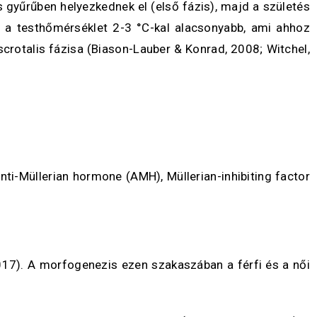
s gyűrűben helyezkednek el (első fázis), majd a születés
l a testhőmérséklet 2-3 °C-kal alacsonyabb, ami ahhoz
rotalis fázisa (Biason-Lauber & Konrad, 2008; Witchel,
nti-Müllerian hormone (AMH), Müllerian-inhibiting factor
2017). A morfogenezis ezen szakaszában a férfi és a női