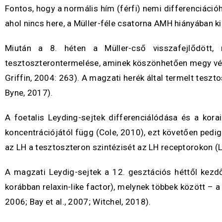
Fontos, hogy a normális hím (férfi) nemi differenciáció
ahol nincs here, a Müller-féle csatorna AMH hiányában ki
Miután a 8. héten a Müller-cső visszafejlődött,
tesztoszterontermelése, aminek köszönhetően megy végb
Griffin, 2004: 263). A magzati herék által termelt tesz
Byne, 2017).
A foetalis Leyding-sejtek differenciálódása és a kor
koncentrációjától függ (Cole, 2010), ezt követően pedig
az LH a tesztoszteron szintézisét az LH receptorokon (LH
A magzati Leydig-sejtek a 12. gesztációs héttől kezdőd
korábban relaxin-like factor), melynek többek között – a
2006; Bay et al., 2007; Witchel, 2018).