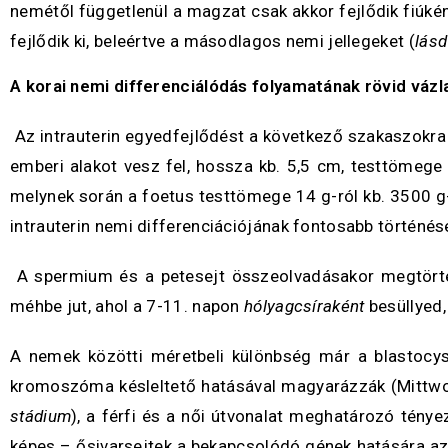
nemétől függetlenül a magzat csak akkor fejlődik fiúké
fejlődik ki, beleértve a másodlagos nemi jellegeket (
lásd
A korai nemi differenciálódás folyamatának rövid vázl
Az intrauterin egyedfejlődést a következő szakaszokra
emberi alakot vesz fel, hossza kb. 5,5 cm, testtömege
melynek során a foetus testtömege 14 g-ról kb. 3500 g
intrauterin nemi differenciációjának fontosabb történés
A spermium és a petesejt összeolvadásakor megtörtén
méhbe jut, ahol a 7-11. napon
hólyagcsíraként
besüllyed,
A nemek közötti méretbeli különbség már a blastocys
kromoszóma késleltető hatásával magyarázzák (Mittwoch
stádium
), a férfi és a női útvonalat meghatározó tén
képes – ősivarsejtek a bekapcsolódó gének hatására az 