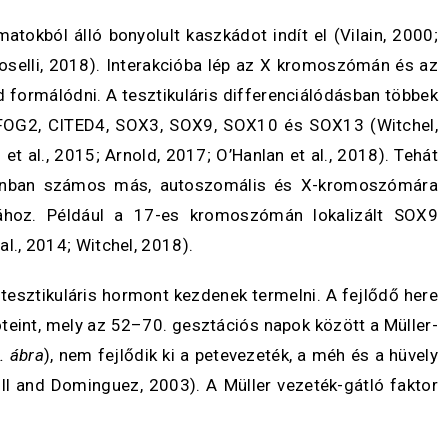
atokból álló bonyolult kaszkádot indít el (Vilain, 2000;
Roselli, 2018). Interakcióba lép az X kromoszómán és az
 formálódni. A tesztikuláris differenciálódásban többek
FOG2, CITED4, SOX3, SOX9, SOX10 és SOX13 (Witchel,
t al., 2015; Arnold, 2017; O’Hanlan et al., 2018). Tehát
azonban számos más, autoszomális és X-kromoszómára
atához. Például a 17-es kromoszómán lokalizált SOX9
al., 2014; Witchel, 2018).
 tesztikuláris hormont kezdenek termelni. A fejlődő here
oteint, mely az 52–70. gesztációs napok között a Müller-
. ábra
), nem fejlődik ki a petevezeték, a méh és a hüvely
ull and Dominguez, 2003). A Müller vezeték-gátló faktor