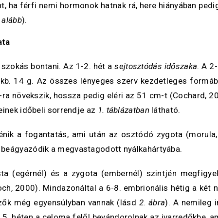
nt, ha férfi nemi hormonok hatnak rá, here hiányában ped
 alább
).
ata
 szokás bontani. Az 1-2. hét a
sejtosztódás időszaka
. A 2
 kb. 14 g. Az összes lényeges szerv kezdetleges formába
-ra növekszik, hossza pedig eléri az 51 cm-t (Cochard, 2
einek időbeli sorrendje az
1. táblázatban
látható.
ik a fogantatás, ami után az osztódó zygota (morula, 
 beágyazódik a megvastagodott nyálkahártyába.
ta (egérnél) és a zygota (embernél) szintjén megfigyel
, 2000). Mindazonáltal a 6-8. embrionális hétig a két 
yezők még egyensúlyban vannak (lásd
2. ábra
). A nemileg 
5. héten a celoma felől bevándorolnak az ivarredőkbe, ami