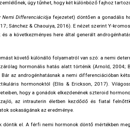
szemlélőnek, úgy tűnhet, hogy két különböző fajhoz tarto
 Nemi Differenciációja
fejezetet) döntően a gonadális hor
, 2017; Sánchez & Chaouiya, 2016). E nézet szerint Y-krom
 és a következményes here által generált androgénhatás 
egymást követő különálló folyamatról van szó: a nemi de
zárólag hormonális hatás alatt történik (Arnold, 2004;
. Bár az androgénhatásnak a nemi differenciációban kéts
sztikuláris hormonoktól (Ellis & Erickson, 2017). Vilá
eteiben, hogy a gonádok elkezdenének szteroid hormonoka
ló, az intrauterin életben kezdődő és fiatal felnőtt
matok sokaságának az eredménye.
 döntik el. A férfi nemi hormonok döntő mértékben meg