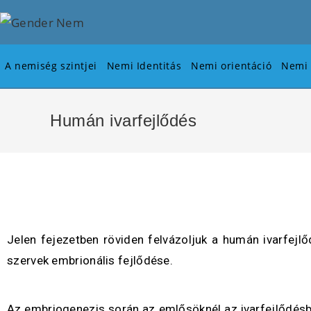
A nemiség szintjei
Nemi Identitás
Nemi orientáció
Nemi 
Humán ivarfejlődés
Jelen fejezetben röviden felvázoljuk a humán ivarfejl
szervek embrionális fejlődése.
Az embriogenezis során az emlősöknél az ivarfejlődésb