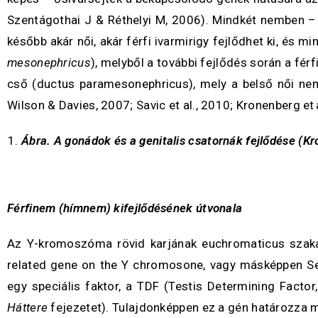
Szentágothai J & Réthelyi M, 2006). Mindkét nemben 
később akár női, akár férfi ivarmirigy fejlődhet ki, és
mesonephricus
), melyből a további fejlődés során a férf
cső (ductus paramesonephricus), mely a belső női nem
Wilson & Davies, 2007; Savic et al., 2010; Kronenberg et 
Ábra. A gonádok és a genitalis csatornák fejlődése
(Kr
Férfinem (hímnem) kifejlődésének útvonala
Az Y-kromoszóma rövid karjának euchromaticus szakas
related gene on the Y chromosone, vagy másképpen Sex-
egy speciális faktor, a TDF (Testis Determining Facto
Háttere
fejezetet). Tulajdonképpen ez a gén határozza 