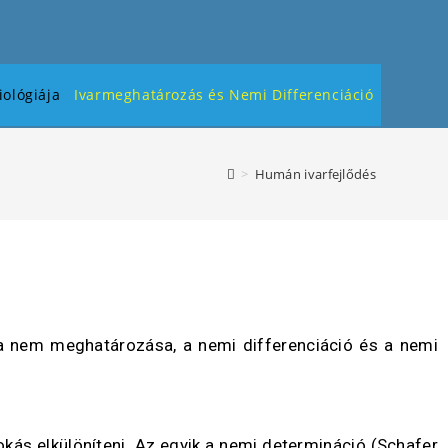
ológiája
Ivarmeghatározás és Nemi Differenciáció
>
Humán ivarfejlődés
k a nem meghatározása, a nemi differenciáció és a nemi
ás elkülöníteni. Az egyik a nemi determináció (Schafer