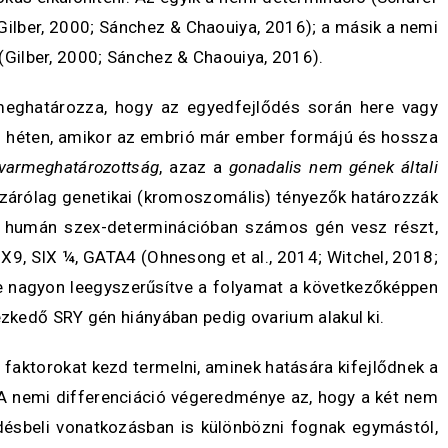
ilber, 2000; Sánchez & Chaouiya, 2016); a másik a nemi
Gilber, 2000; Sánchez & Chaouiya, 2016).
meghatározza, hogy az egyedfejlődés során here vagy
-8. héten, amikor az embrió már ember formájú és hossza
ivarmeghatározottság
, azaz a
gonadalis nem gének általi
n kizárólag genetikai (kromoszomális) tényezők határozzák
 humán szex-determinációban számos gén vesz részt,
, SIX ¼, GATA4 (Ohnesong et al., 2014; Witchel, 2018;
de nagyon leegyszerűsítve a folyamat a következőképpen
ezkedő SRY gén hiányában pedig ovarium alakul ki.
s faktorokat kezd termelni, aminek hatására kifejlődnek a
. A nemi differenciáció végeredménye az, hogy a két nem
ésbeli vonatkozásban is különbözni fognak egymástól,