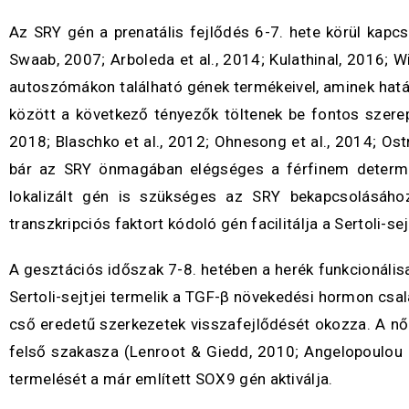
Az SRY gén a prenatális fejlődés 6-7. hete körül kapcso
Swaab, 2007; Arboleda et al., 2014; Kulathinal, 2016; 
autoszómákon található gének termékeivel, aminek hatás
között a következő tényezők töltenek be fontos szere
2018; Blaschko et al., 2012; Ohnesong et al., 2014; Ost
bár az SRY önmagában elégséges a férfinem determi
lokalizált gén is szükséges az SRY bekapcsolásához
transzkripciós faktort kódoló gén facilitálja a Sertoli-se
A gesztációs időszak 7-8. hetében a herék funkcionálisa
Sertoli-sejtjei termelik a TGF-β növekedési hormon csal
cső eredetű szerkezetek visszafejlődését okozza. A nő
felső szakasza (Lenroot & Giedd, 2010; Angelopoulou et
termelését a már említett SOX9 gén aktiválja.