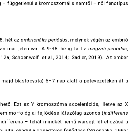
ig – függetlenül a kromoszomális nemtől – női fenotípus
-8. hét az
embrionális periódus
, melynek végén az embrió
n már jelen van. A 9-38. hétig tart a
magzati periódus
,
012a; Schoenwolf et al., 2014; Sadler, 2019). Az ember
majd blastocysta) 5–7 nap alatt a petevezetéken át a
hető. Ezt az Y kromoszóma accelerációs, illetve az X
nem morfológiai fejlődése látszólag azonos (
indifferens
indifferens – tehát mindkét nemű ivarsejt létrehozására
 által elindul a gonádtelep fejlődése (Sizonenko, 1993;