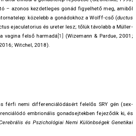
ató – azonos kezdetleges gonád figyelhető meg, amiből
satornatelep: közelebb a gonádokhoz a Wolff-cső (
ductus
tus ejaculatorius és ureter lesz; tőlük távolabb a Müller-
 a vagina felső harmadá
[1]
(Wizemann & Pardue, 2001;
, 2016; Witchel, 2018).
férfi nemi differenciálódásért felelős SRY gén (sex-
renciálódó embrionális gonadsejtekben fejeződik ki, és
Cerebrális és Pszichológiai Nemi Különbségek Genetikai