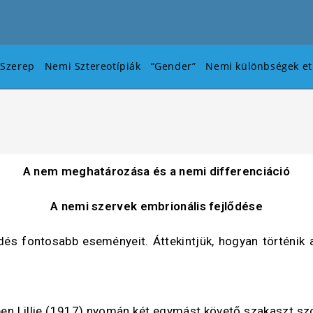
Szerep
Nemi Sztereotípiák
“Gender”
Nemi különbségek eti
A nem meghatározása és a nemi differenciáció
A nemi szervek embrionális fejlődése
ődés fontosabb eseményeit. Áttekintjük, hogyan történi
en Lillie (1917) nyomán két egymást követő szakaszt szok