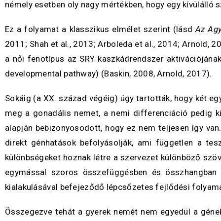
némely esetben oly nagy mértékben, hogy egy kívülálló 
Ez a folyamat a klasszikus elmélet szerint (lásd
Az Agy
2011; Shah et al., 2013; Arboleda et al., 2014; Arnold
a női fenotípus az SRY kaszkádrendszer aktivációjának
developmental pathway) (Baskin, 2008, Arnold, 2017).
Sokáig (a XX. század végéig) úgy tartották, hogy két 
meg a gonadális nemet, a nemi differenciáció pedig ki
alapján bebizonyosodott, hogy ez nem teljesen így van
direkt génhatások befolyásolják, ami független a te
különbségeket hoznak létre a szervezet különböző szöv
egymással szoros összefüggésben és összhangban zaj
kialakulásával befejeződő lépcsőzetes fejlődési folya
Összegezve tehát a gyerek nemét nem egyedül a gének