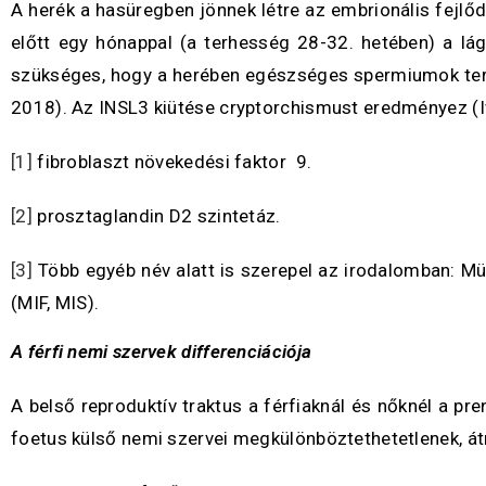
A herék a hasüregben jönnek létre az embrionális fejlőd
előtt egy hónappal (a terhesség 28-32. hetében) a lá
szükséges, hogy a herében egészséges spermiumok terme
2018). Az INSL3 kiütése cryptorchismust eredményez (Ivel
[1]
fibroblaszt növekedési faktor 9.
[2]
prosztaglandin D2 szintetáz.
[3]
Több egyéb név alatt is szerepel az irodalomban: Müll
(MIF, MIS).
A férfi nemi szervek differenciációja
A belső reproduktív traktus a férfiaknál és nőknél a p
foetus külső nemi szervei megkülönböztethetetlenek, átm