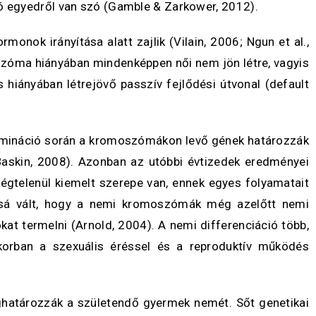
zó egyedről van szó (Gamble & Zarkower, 2012).
monok irányítása alatt zajlik (Vilain, 2006; Ngun et al.,
oszóma hiányában mindenképpen női nem jön létre, vagyis
hiányában létrejövő passzív fejlődési útvonal (default
termináció során a kromoszómákon levő gének határozzák
 Baskin, 2008). Azonban az utóbbi évtizedek eredményei
égtelenül kiemelt szerepe van, ennek egyes folyamatait
gossá vált, hogy a nemi kromoszómák még azelőtt nemi
t termelni (Arnold, 2004). A nemi differenciáció több,
korban a szexuális éréssel és a reproduktív működés
határozzák a születendő gyermek nemét. Sőt genetikai