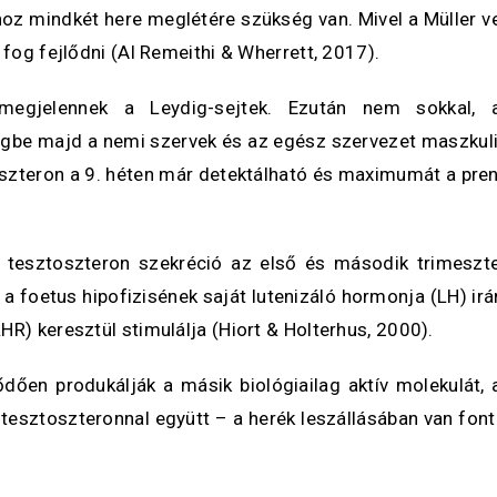
hoz mindkét here meglétére szükség van. Mivel a Müller ve
 fog fejlődni (Al Remeithi & Wherrett, 2017).
 megjelennek a Leydig-sejtek. Ezután nem sokkal, a
e majd a nemi szervek és az egész szervezet maszkulinizá
toszteron a 9. héten már detektálható és maximumát a prena
ai tesztoszteron szekréció az első és második trimeszt
 a foetus hipofizisének saját lutenizáló hormonja (LH) ir
R) keresztül stimulálja (Hiort & Holterhus, 2000).
ően produkálják a másik biológiailag aktív molekulát, az 
 tesztoszteronnal együtt – a herék leszállásában van fonto