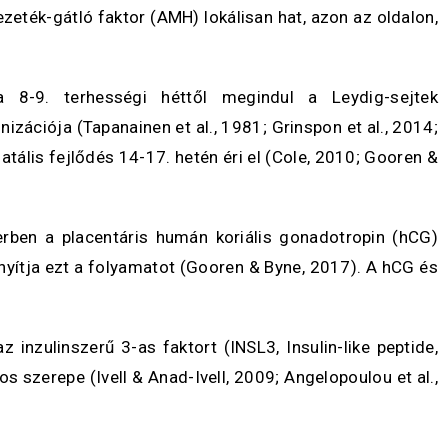
zeték-gátló faktor (AMH) lokálisan hat, azon az oldalon,
 8-9. terhességi héttől megindul a Leydig-sejtek
ciója (Tapanainen et al., 1981; Grinspon et al., 2014;
tális fejlődés 14-17. hetén éri el (Cole, 2010; Gooren &
erben a placentáris humán koriális gonadotropin (hCG)
ányítja ezt a folyamatot (Gooren & Byne, 2017). A hCG és
inzulinszerű 3-as faktort (INSL3, Insulin-like peptide,
s szerepe (Ivell & Anad-Ivell, 2009; Angelopoulou et al.,