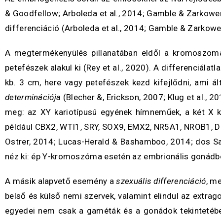
& Goodfellow; Arboleda et al., 2014; Gamble & Zarkowe
differenciáció (Arboleda et al., 2014; Gamble & Zarko
A megtermékenyülés pillanatában eldől a kromoszomá
petefészek alakul ki (Rey et al., 2020). A differenciá
kb. 3 cm, here vagy petefészek kezd kifejlődni, ami á
determinációja
(Blecher &, Erickson, 2007; Klug et al., 
meg: az XY kariotípusú egyének hímneműek, a két X
például CBX2, WTI1, SRY, SOX9, EMX2, NR5A1, NROB1, D
Ostrer, 2014; Lucas-Herald & Bashamboo, 2014; dos San
néz ki: ép Y-kromoszóma esetén az embrionális gonádból 
A másik alapvető esemény a
szexuális differenciáció
, m
belső és külső nemi szervek, valamint elindul az extra
egyedei nem csak a gaméták és a gonádok tekintetébe