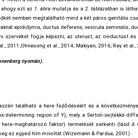
– ahogy ezt az
1. ábra
mutatja és a
2. táblázatban
is láth
 mindkét nemben megtalálható mind a két páros genitális c
iaknál epididymis, ductus deferens, vesicula seminalis, duc
i szerveket fogja képezni, az uterust, az oviductust és
al., 2011;Ohnesong et al., 2014; Makiyan, 2016; Rey et al.
onenberg nyomán).
zán található a here fejlődéséért és a következményes 
determining region of Y), mely a Sertoli-sejtekké diffe
r, here-meghatározó faktor) termelését serkenti (lásd
A 
meg az egyed hím mivoltát (Wizemann & Pardue, 2001).