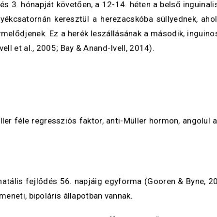
és 3. hónapját követően, a 12-14. héten a belső inguinali
gyékcsatornán keresztül a herezacskóba süllyednek, aho
lődjenek. Ez a herék leszállásának a második, inguinosc
l et al., 2005; Bay & Anand-Ivell, 2014).
er féle regressziós faktor, anti-Müller hormon, angolul a
renatális fejlődés 56. napjáig egyforma (Gooren & Byne, 
eneti, bipoláris állapotban vannak.