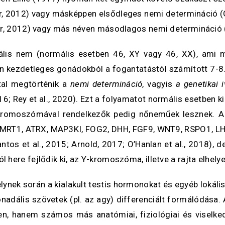
r, 2012) vagy másképpen elsődleges nemi determináció (G
wer, 2012) vagy más néven másodlagos nemi determináció (
lis nem (normális esetben 46, XY vagy 46, XX), ami 
latlan kezdetleges gonádokból a fogantatástól számított 7
ltal megtörténik a
nemi determináció
, vagyis
a genetikai 
2016; Rey et al., 2020). Ezt a folyamatot normális esetbe
 kromoszómával rendelkezők pedig nőneműek lesznek. A
MRT1, ATRX, MAP3KI, FOG2, DHH, FGF9, WNT9, RSPO1, LHX9
tos et al., 2015; Arnold, 2017; O’Hanlan et al., 2018), 
here fejlődik ki, az Y-kromoszóma, illetve a rajta elhely
elynek során a kialakult testis hormonokat és egyéb lokáli
gonadális szövetek (pl. az agy) differenciált formálódása
n, hanem számos más anatómiai, fiziológiai és viselked